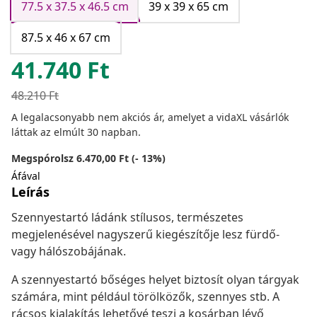
77.5 x 37.5 x 46.5 cm
39 x 39 x 65 cm
87.5 x 46 x 67 cm
41.740
Ft
48.210
Ft
A legalacsonyabb nem akciós ár, amelyet a vidaXL vásárlók
láttak az elmúlt 30 napban.
Megspórolsz 6.470,00 Ft (- 13%)
Áfával
Leírás
Szennyestartó ládánk stílusos, természetes
megjelenésével nagyszerű kiegészítője lesz fürdő-
vagy hálószobájának.
A szennyestartó bőséges helyet biztosít olyan tárgyak
számára, mint például törölközők, szennyes stb. A
rácsos kialakítás lehetővé teszi a kosárban lévő