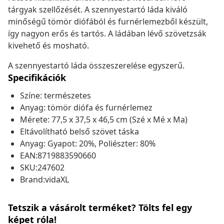
tárgyak szellőzését. A szennyestartó láda kiváló
minőségű tömör diófából és furnérlemezből készült,
így nagyon erős és tartós. A ládában lévő szövetzsák
kivehető és mosható.
A szennyestartó láda összeszerelése egyszerű.
Specifikációk
Színe: természetes
Anyag: tömör diófa és furnérlemez
Mérete: 77,5 x 37,5 x 46,5 cm (Szé x Mé x Ma)
Eltávolítható belső szövet táska
Anyag: Gyapot: 20%, Poliészter: 80%
EAN:8719883590660
SKU:247602
Brand:vidaXL
Tetszik a vásárolt terméket? Tölts fel egy
képet róla!