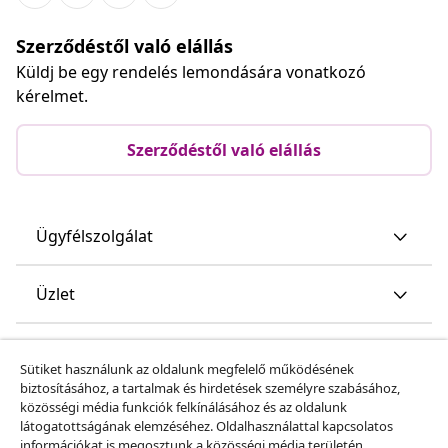
Szerződéstől való elállás
Küldj be egy rendelés lemondására vonatkozó
kérelmet.
Szerződéstől való elállás
Ügyfélszolgálat
Üzlet
vidaXL
Sütiket használunk az oldalunk megfelelő működésének
biztosításához, a tartalmak és hirdetések személyre szabásához,
közösségi média funkciók felkínálásához és az oldalunk
Fedezz fel többet
látogatottságának elemzéséhez. Oldalhasználattal kapcsolatos
információkat is megosztunk a közösségi média területén