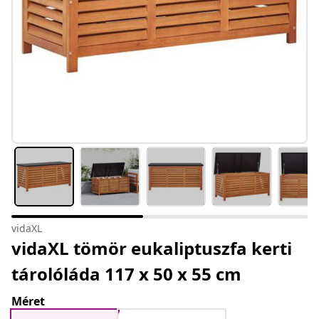
vidaXL
vidaXL tömör eukaliptuszfa kerti
tárolóláda 117 x 50 x 55 cm
Méret