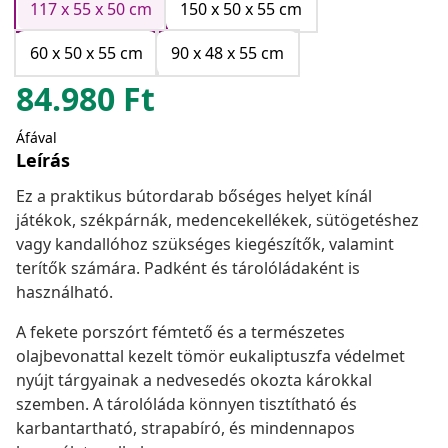
117 x 55 x 50 cm
150 x 50 x 55 cm
60 x 50 x 55 cm
90 x 48 x 55 cm
84.980
Ft
Áfával
Leírás
Ez a praktikus bútordarab bőséges helyet kínál
játékok, székpárnák, medencekellékek, sütögetéshez
vagy kandallóhoz szükséges kiegészítők, valamint
terítők számára. Padként és tárolóládaként is
használható.
A fekete porszórt fémtető és a természetes
olajbevonattal kezelt tömör eukaliptuszfa védelmet
nyújt tárgyainak a nedvesedés okozta károkkal
szemben. A tárolóláda könnyen tisztítható és
karbantartható, strapabíró, és mindennapos