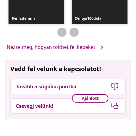
Bejegyzés
mrsdemiiir
Bejegyzés
moja100dola
közzétevője
közzétevője
Nézze meg, hogyan tölthet fel képeket
Vedd fel velünk a kapcsolatot!
Tovább a súgóközpontba
Ajánlott
Csevegj velünk!