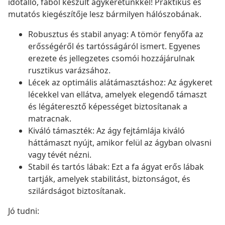
időtálló, fából készült ágykeretünkkel! Praktikus és
mutatós kiegészítője lesz bármilyen hálószobának.
Robusztus és stabil anyag: A tömör fenyőfa az
erősségéről és tartósságáról ismert. Egyenes
erezete és jellegzetes csomói hozzájárulnak
rusztikus varázsához.
Lécek az optimális alátámasztáshoz: Az ágykeret
lécekkel van ellátva, amelyek elegendő támaszt
és légáteresztő képességet biztosítanak a
matracnak.
Kiváló támaszték: Az ágy fejtámlája kiváló
háttámaszt nyújt, amikor felül az ágyban olvasni
vagy tévét nézni.
Stabil és tartós lábak: Ezt a fa ágyat erős lábak
tartják, amelyek stabilitást, biztonságot, és
szilárdságot biztosítanak.
Jó tudni: