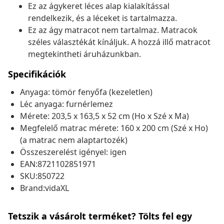
Ez az ágykeret léces alap kialakítással
rendelkezik, és a léceket is tartalmazza.
Ez az ágy matracot nem tartalmaz. Matracok
széles választékát kínáljuk. A hozzá illő matracot
megtekintheti áruházunkban.
Specifikációk
Anyaga: tömör fenyőfa (kezeletlen)
Léc anyaga: furnérlemez
Mérete: 203,5 x 163,5 x 52 cm (Ho x Szé x Ma)
Megfelelő matrac mérete: 160 x 200 cm (Szé x Ho)
(a matrac nem alaptartozék)
Összeszerelést igényel: igen
EAN:8721102851971
SKU:850722
Brand:vidaXL
Tetszik a vásárolt terméket? Tölts fel egy