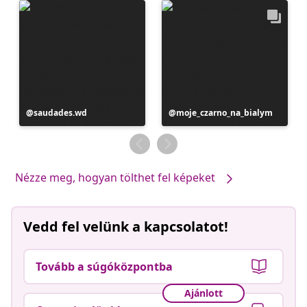
Bejegyzés
saudades.wd
Bejegyzés
moje_czarno_na_bialym
közzétevője
közzétevője
Nézze meg, hogyan tölthet fel képeket
Vedd fel velünk a kapcsolatot!
Tovább a súgóközpontba
Ajánlott