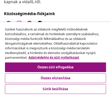
kapnak a vidaXL-től.
Közösségimédia-fiókjaink
Sütiket használunk az oldalunk megfelelő működésének
biztosításához, a tartalmak és hirdetések személyre szabásához,
Szerződéstől való elállás
közösségi média funkciók felkínálásához és az oldalunk
Küldj be egy rendelés lemondására vonatkozó
látogatottságának elemzéséhez. Oldalhasználattal kapcsolatos
információkat is megosztunk a közösségi média területén
kérelmet.
tevékenykedő, a hirdetési és elemzési szolgáltatásokat nyújtó
partnereinkkel.
Adatvédelmi és süti nyilatkozat
Szerződéstől való elállás
Összes süti elfogadása
Összes elutasítása
Ügyfélszolgálat
Sütik beállítása
Üzlet