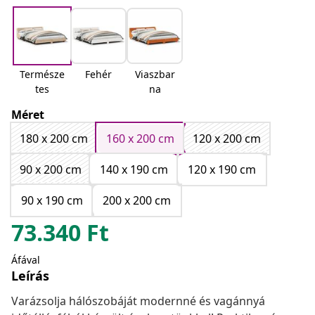
Természe
Fehér
Viaszbar
tes
na
Méret
180 x 200 cm
160 x 200 cm
120 x 200 cm
90 x 200 cm
140 x 190 cm
120 x 190 cm
90 x 190 cm
200 x 200 cm
73.340
Ft
Áfával
Leírás
Varázsolja hálószobáját modernné és vagánnyá