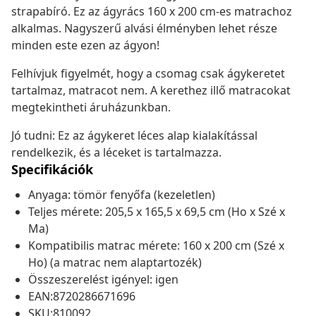
strapabíró. Ez az ágyrács 160 x 200 cm-es matrachoz
alkalmas. Nagyszerű alvási élményben lehet része
minden este ezen az ágyon!
Felhívjuk figyelmét, hogy a csomag csak ágykeretet
tartalmaz, matracot nem. A kerethez illő matracokat
megtekintheti áruházunkban.
Jó tudni: Ez az ágykeret léces alap kialakítással
rendelkezik, és a léceket is tartalmazza.
Specifikációk
Anyaga: tömör fenyőfa (kezeletlen)
Teljes mérete: 205,5 x 165,5 x 69,5 cm (Ho x Szé x
Ma)
Kompatibilis matrac mérete: 160 x 200 cm (Szé x
Ho) (a matrac nem alaptartozék)
Összeszerelést igényel: igen
EAN:8720286671696
SKU:810092