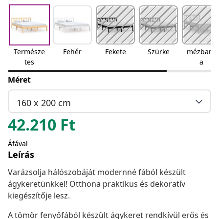
Természe
Fehér
Fekete
Szürke
mézbarn
tes
a
Méret
160 x 200 cm
42.210
Ft
Áfával
Leírás
Varázsolja hálószobáját modernné fából készült
ágykeretünkkel! Otthona praktikus és dekoratív
kiegészítője lesz.
A tömör fenyőfából készült ágykeret rendkívül erős és