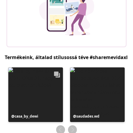
Termékeink, általad stílusossá téve #sharemevidaxl
Bejegyzés
casa_by_dewi
Bejegyzés
saudades.wd
közzétevője
közzétevője