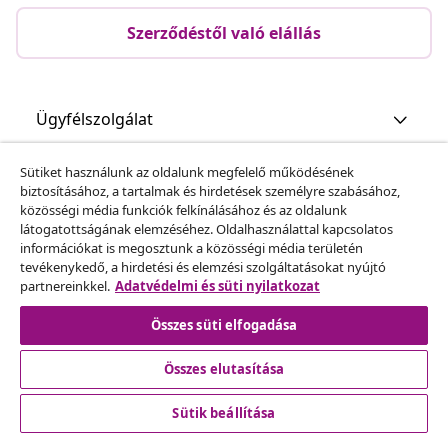
Szerződéstől való elállás
Ügyfélszolgálat
Sütiket használunk az oldalunk megfelelő működésének
Üzlet
biztosításához, a tartalmak és hirdetések személyre szabásához,
közösségi média funkciók felkínálásához és az oldalunk
látogatottságának elemzéséhez. Oldalhasználattal kapcsolatos
vidaXL
információkat is megosztunk a közösségi média területén
tevékenykedő, a hirdetési és elemzési szolgáltatásokat nyújtó
partnereinkkel.
Adatvédelmi és süti nyilatkozat
Fedezz fel többet
Összes süti elfogadása
Összes elutasítása
Sütik beállítása