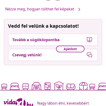
Nézze meg, hogyan tölthet fel képeket
Vedd fel velünk a kapcsolatot!
Tovább a súgóközpontba
Ajánlott
Csevegj velünk!
Nagy lábon élni, kevesebbért