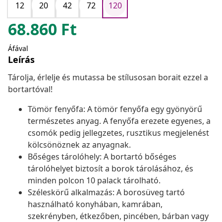
12
20
42
72
120
68.860
Ft
Áfával
Leírás
Tárolja, érlelje és mutassa be stílusosan borait ezzel a
bortartóval!
Tömör fenyőfa: A tömör fenyőfa egy gyönyörű
természetes anyag. A fenyőfa erezete egyenes, a
csomók pedig jellegzetes, rusztikus megjelenést
kölcsönöznek az anyagnak.
Bőséges tárolóhely: A bortartó bőséges
tárolóhelyet biztosít a borok tárolásához, és
minden polcon 10 palack tárolható.
Széleskörű alkalmazás: A borosüveg tartó
használható konyhában, kamrában,
szekrényben, étkezőben, pincében, bárban vagy