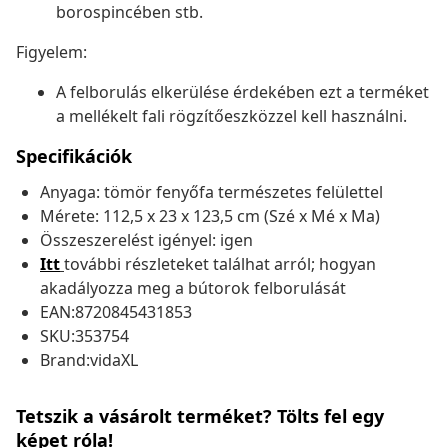
borospincében stb.
Figyelem:
A felborulás elkerülése érdekében ezt a terméket
a mellékelt fali rögzítőeszközzel kell használni.
Specifikációk
Anyaga: tömör fenyőfa természetes felülettel
Mérete: 112,5 x 23 x 123,5 cm (Szé x Mé x Ma)
Összeszerelést igényel: igen
Itt
további részleteket találhat arról; hogyan
akadályozza meg a bútorok felborulását
EAN:8720845431853
SKU:353754
Brand:vidaXL
Tetszik a vásárolt terméket? Tölts fel egy
képet róla!