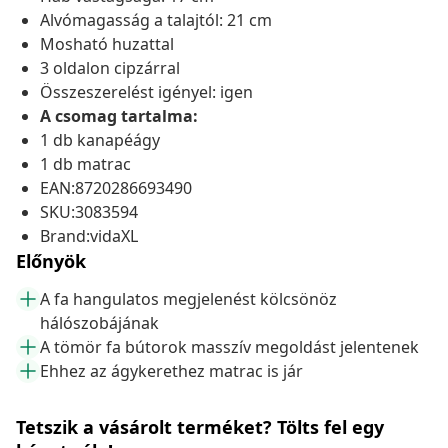
Alvómagasság a talajtól: 21 cm
Mosható huzattal
3 oldalon cipzárral
Összeszerelést igényel: igen
A csomag tartalma:
1 db kanapéágy
1 db matrac
EAN:8720286693490
SKU:3083594
Brand:vidaXL
Előnyök
A fa hangulatos megjelenést kölcsönöz
hálószobájának
A tömör fa bútorok masszív megoldást jelentenek
Ehhez az ágykerethez matrac is jár
Tetszik a vásárolt terméket? Tölts fel egy