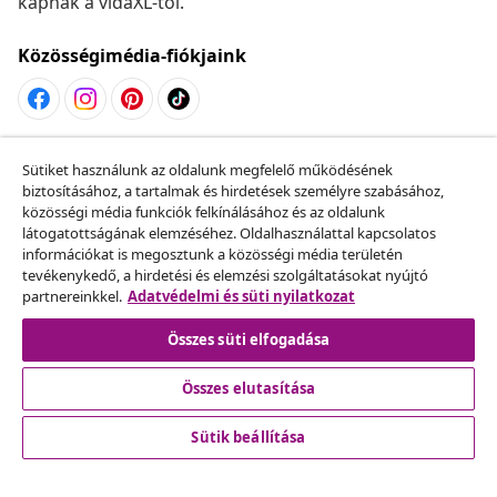
kapnak a vidaXL-től.
Közösségimédia-fiókjaink
Szerződéstől való elállás
Sütiket használunk az oldalunk megfelelő működésének
Küldj be egy rendelés lemondására vonatkozó
biztosításához, a tartalmak és hirdetések személyre szabásához,
közösségi média funkciók felkínálásához és az oldalunk
kérelmet.
látogatottságának elemzéséhez. Oldalhasználattal kapcsolatos
információkat is megosztunk a közösségi média területén
Szerződéstől való elállás
tevékenykedő, a hirdetési és elemzési szolgáltatásokat nyújtó
partnereinkkel.
Adatvédelmi és süti nyilatkozat
Összes süti elfogadása
Ügyfélszolgálat
Összes elutasítása
Üzlet
Sütik beállítása