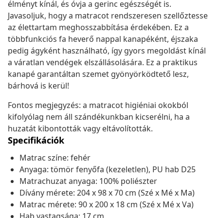
élményt kínál, és óvja a gerinc egészségét is.
Javasoljuk, hogy a matracot rendszeresen szellőztesse
az élettartam meghosszabbítása érdekében. Ez a
többfunkciós fa heverő nappal kanapéként, éjszaka
pedig ágyként használható, így gyors megoldást kínál
a váratlan vendégek elszállásolására. Ez a praktikus
kanapé garantáltan szemet gyönyörködtető lesz,
bárhová is kerül!
Fontos megjegyzés: a matracot higiéniai okokból
kifolyólag nem áll szándékunkban kicserélni, ha a
huzatát kibontották vagy eltávolították.
Specifikációk
Matrac színe: fehér
Anyaga: tömör fenyőfa (kezeletlen), PU hab D25
Matrachuzat anyaga: 100% poliészter
Dívány mérete: 204 x 98 x 70 cm (Szé x Mé x Ma)
Matrac mérete: 90 x 200 x 18 cm (Szé x Mé x Va)
Hab vastagsága: 17 cm