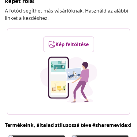
képet róla!
A fotód segíthet más vásárlóknak. Használd az alábbi
linket a kezdéshez.
Kép feltöltése
Termékeink, általad stílusossá téve #sharemevidaxl