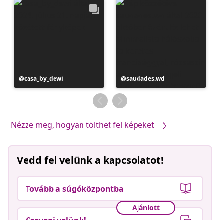
Bejegyzés
casa_by_dewi
Bejegyzés
saudades.wd
közzétevője
közzétevője
Nézze meg, hogyan tölthet fel képeket
Vedd fel velünk a kapcsolatot!
Tovább a súgóközpontba
Ajánlott
Csevegj velünk!