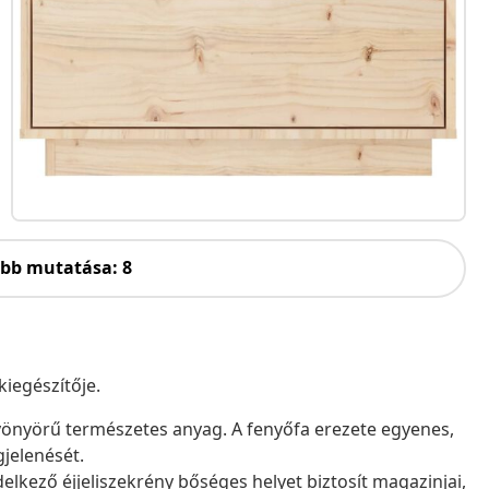
öbb mutatása: 8
kiegészítője.
nyörű természetes anyag. A fenyőfa erezete egyenes,
gjelenését.
delkező éjjeliszekrény bőséges helyet biztosít magazinjai,