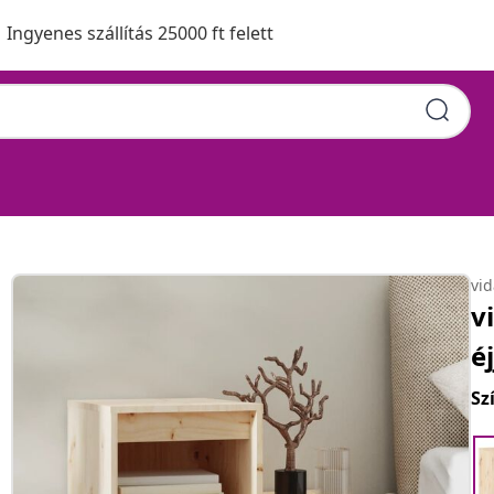
Ingyenes szállítás 25000 ft felett
vi
v
é
Sz