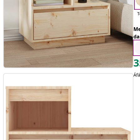
T
Me
da
3
Áfá