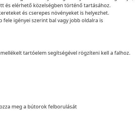
ett és elérhető közelségben történő tartásához.
épkereteket és cserepes növényeket is helyezhet.
ele igényei szerint bal vagy jobb oldalra is
llékelt tartóelem segítségével rögzíteni kell a falhoz.
lyozza meg a bútorok felborulását