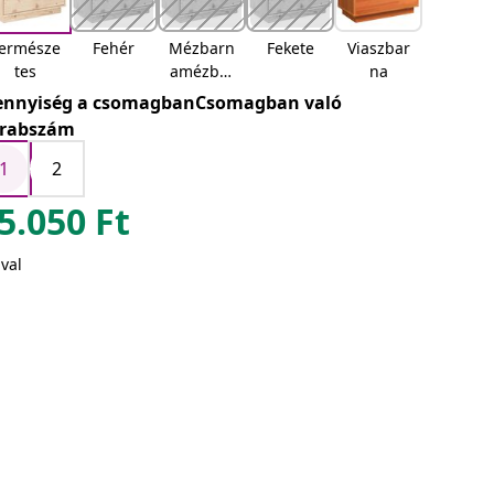
ermésze
Fehér
Mézbarn
Fekete
Viaszbar
tes
amézbar
na
na
nnyiség a csomagbanCsomagban való
rabszám
1
2
5.050
Ft
val