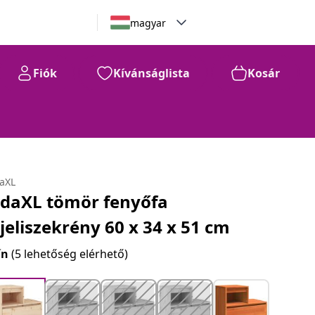
magyar
Fiók
Kívánságlista
Kosár
daXL
idaXL tömör fenyőfa
jjeliszekrény 60 x 34 x 51 cm
ín
(5 lehetőség elérhető)