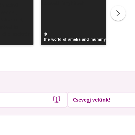
Bejegyzés
the_world_of_amelia_and_mummy_
közzétevője
Bejegyz
δημητρα
közzétev
Csevegj velünk!