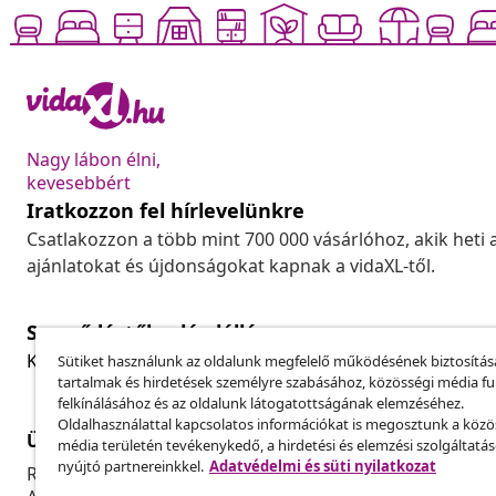
Nagy lábon élni,
kevesebbért
Iratkozzon fel hírlevelünkre
Csatlakozzon a több mint 700 000 vásárlóhoz, akik heti 
ajánlatokat és újdonságokat kapnak a vidaXL-től.
Szerződéstől való elállás
Küldj be egy rendelés lemondására vonatkozó kérelmet
Sütiket használunk az oldalunk megfelelő működésének biztosítás
tartalmak és hirdetések személyre szabásához, közösségi média f
felkínálásához és az oldalunk látogatottságának elemzéséhez.
Oldalhasználattal kapcsolatos információkat is megosztunk a közö
Ügyfélszolgálat
Üzlet
média területén tevékenykedő, a hirdetési és elemzési szolgáltatá
nyújtó partnereinkkel.
Adatvédelmi és süti nyilatkozat
Rendelés nyomon követése
Partnerprog