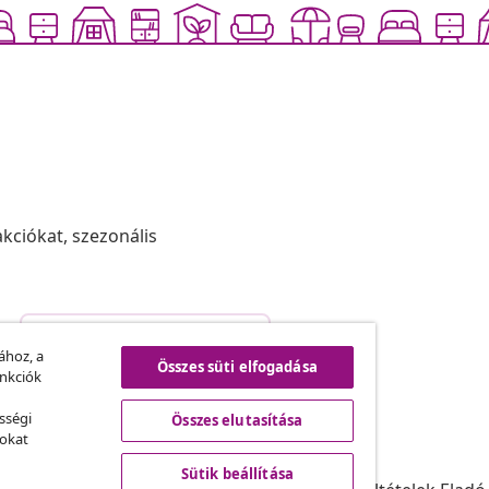
akciókat, szezonális
Szerződéstől való elállás
.
ához, a
Összes süti elfogadása
unkciók
sségi
Összes elutasítása
vidaXL
sokat
ram
A vidaXL-ről
Sütik beállítása