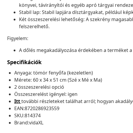
könyvei, távirányítói és egyéb apró tárgyai rendez
Stabil lap: Stabil lapjára dísztárgyakat, például k
Két összeszerelési lehetőség: A szekrény magasabb f
felszerelhető.
Figyelem:
A dőlés megakadályozása érdekében a terméket a me
Specifikációk
Anyaga: tömör fenyőfa (kezeletlen)
Mérete: 60 x 34 x 51 cm (Szé x Mé x Ma)
2 összeszerelési opció
Összeszerelést igényel: igen
Itt
további részleteket találhat arról; hogyan akadá
EAN:8720286923559
SKU:814374
Brand:vidaXL