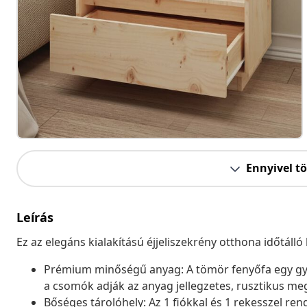
Ennyivel t
Leírás
Ez az elegáns kialakítású éjjeliszekrény otthona időtálló 
Prémium minőségű anyag: A tömör fenyőfa egy gyö
a csomók adják az anyag jellegzetes, rusztikus me
Bőséges tárolóhely: Az 1 fiókkal és 1 rekesszel ren