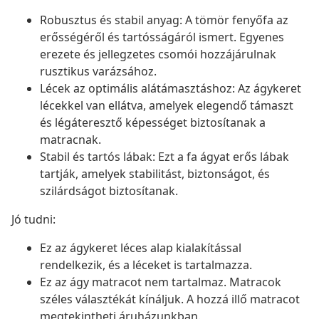
Robusztus és stabil anyag: A tömör fenyőfa az
erősségéről és tartósságáról ismert. Egyenes
erezete és jellegzetes csomói hozzájárulnak
rusztikus varázsához.
Lécek az optimális alátámasztáshoz: Az ágykeret
lécekkel van ellátva, amelyek elegendő támaszt
és légáteresztő képességet biztosítanak a
matracnak.
Stabil és tartós lábak: Ezt a fa ágyat erős lábak
tartják, amelyek stabilitást, biztonságot, és
szilárdságot biztosítanak.
Jó tudni:
Ez az ágykeret léces alap kialakítással
rendelkezik, és a léceket is tartalmazza.
Ez az ágy matracot nem tartalmaz. Matracok
széles választékát kínáljuk. A hozzá illő matracot
megtekintheti áruházunkban.