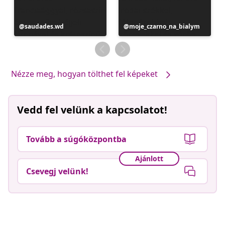
Bejegyzés
saudades.wd
Bejegyzés
moje_czarno_na_bialym
közzétevője
közzétevője
Nézze meg, hogyan tölthet fel képeket
Vedd fel velünk a kapcsolatot!
Tovább a súgóközpontba
Ajánlott
Csevegj velünk!