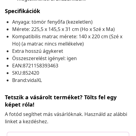
Specifikációk
Anyaga: tömör fenyőfa (kezeletlen)
Mérete: 225,5 x 145,5 x 31 cm (Ho x Szé x Ma)
Kompatibilis matrac mérete: 140 x 220 cm (Szé x
Ho) (a matrac nincs mellékelve)
Extra hosszú ágykeret
Összeszerelést igényel: igen
EAN:8721158393463
SKU:852420
Brand:vidaXL
Tetszik a vásárolt terméket? Tölts fel egy
képet róla!
A fotód segíthet más vásárlóknak. Használd az alábbi
linket a kezdéshez.