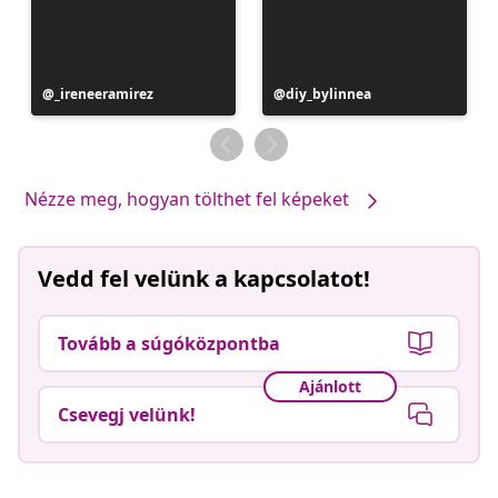
Bejegyzés
_ireneeramirez
Bejegyzés
diy_bylinnea
közzétevője
közzétevője
Nézze meg, hogyan tölthet fel képeket
Vedd fel velünk a kapcsolatot!
Tovább a súgóközpontba
Ajánlott
Csevegj velünk!