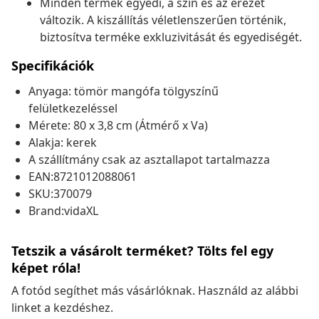
Minden termék egyedi, a szín és az erezet
változik. A kiszállítás véletlenszerűen történik,
biztosítva terméke exkluzivitását és egyediségét.
Specifikációk
Anyaga: tömör mangófa tölgyszínű
felületkezeléssel
Mérete: 80 x 3,8 cm (Átmérő x Va)
Alakja: kerek
A szállítmány csak az asztallapot tartalmazza
EAN:8721012088061
SKU:370079
Brand:vidaXL
Tetszik a vásárolt terméket? Tölts fel egy
képet róla!
A fotód segíthet más vásárlóknak. Használd az alábbi
linket a kezdéshez.