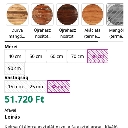
Durva
Újrahasz
Újrahasz
Akáciafa
Mangófa
mangófa
nosított
nosított
(termész
(termész
(termész
fa
fa
etes)
etes)
Méret
etes)
(többszín
(termész
ű)
etes)
40 cm
50 cm
60 cm
70 cm
80 cm
90 cm
Vastagság
15 mm
25 mm
38 mm
51.720
Ft
Áfával
Leírás
Keltse új életre asztalát ezzel a fa asztallappal. Kiváló