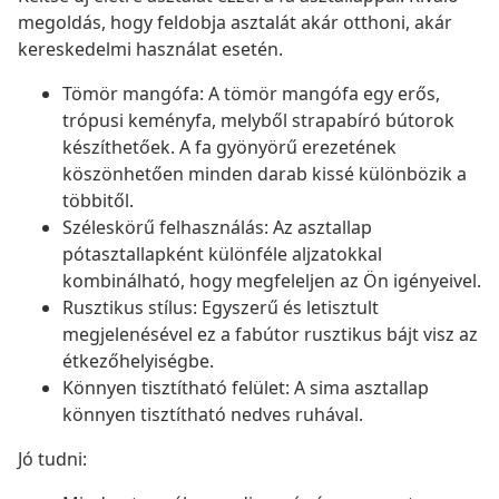
megoldás, hogy feldobja asztalát akár otthoni, akár
kereskedelmi használat esetén.
Tömör mangófa: A tömör mangófa egy erős,
trópusi keményfa, melyből strapabíró bútorok
készíthetőek. A fa gyönyörű erezetének
köszönhetően minden darab kissé különbözik a
többitől.
Széleskörű felhasználás: Az asztallap
pótasztallapként különféle aljzatokkal
kombinálható, hogy megfeleljen az Ön igényeivel.
Rusztikus stílus: Egyszerű és letisztult
megjelenésével ez a fabútor rusztikus bájt visz az
étkezőhelyiségbe.
Könnyen tisztítható felület: A sima asztallap
könnyen tisztítható nedves ruhával.
Jó tudni: