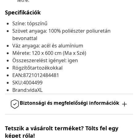
létre.
Specifikációk
Színe: tópszínű
Szövet anyaga: 100% poliészter poliuretán
bevonattal
Váz anyaga: acél és alumínium
Mérete: 120 x 600 cm (Ma x Szé)
Összeszerelést igényel: igen
Rögzítőtartozékokkal
EAN:8721012484481
SKU:4004499
Brand:vidaXL
Biztonsági és megfelelőségi információk
Tetszik a vásárolt terméket? Tölts fel egy
képet róla!