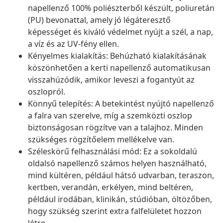
napellenző 100% poliészterből készült, poliuretán
(PU) bevonattal, amely jó légáteresztő
képességet és kiváló védelmet nyújt a szél, a nap,
a víz és az UV-fény ellen.
Kényelmes kialakítás: Behúzható kialakításának
köszönhetően a kerti napellenző automatikusan
visszahúzódik, amikor leveszi a fogantyút az
oszlopról.
Könnyű telepítés: A betekintést nyújtó napellenző
a falra van szerelve, míg a szemközti oszlop
biztonságosan rögzítve van a talajhoz. Minden
szükséges rögzítőelem mellékelve van.
Széleskörű felhasználási mód: Ez a sokoldalú
oldalsó napellenző számos helyen használható,
mind kültéren, például hátsó udvarban, teraszon,
kertben, verandán, erkélyen, mind beltéren,
például irodában, klinikán, stúdióban, öltözőben,
hogy szükség szerint extra falfelületet hozzon