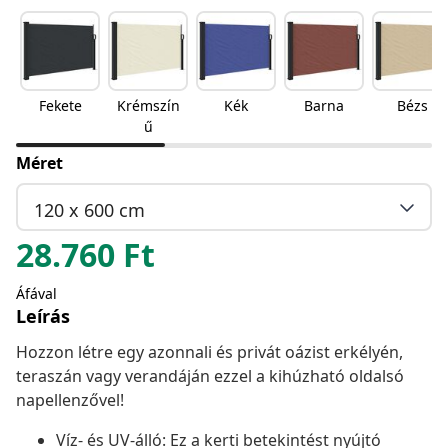
Fekete
Krémszín
Kék
Barna
Bézs
ű
Méret
120 x 600 cm
28.760
Ft
Áfával
Leírás
Hozzon létre egy azonnali és privát oázist erkélyén,
teraszán vagy verandáján ezzel a kihúzható oldalsó
napellenzővel!
Víz- és UV-álló: Ez a kerti betekintést nyújtó