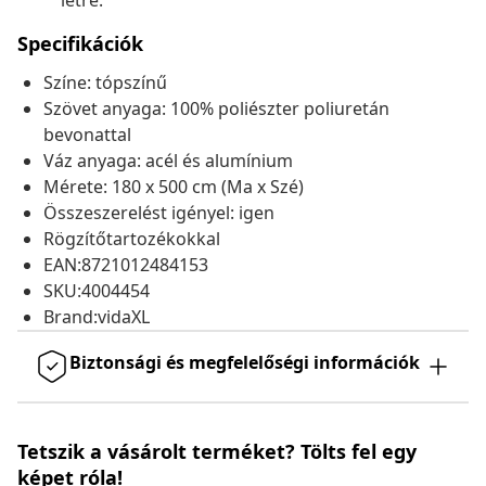
létre.
Specifikációk
Színe: tópszínű
Szövet anyaga: 100% poliészter poliuretán
bevonattal
Váz anyaga: acél és alumínium
Mérete: 180 x 500 cm (Ma x Szé)
Összeszerelést igényel: igen
Rögzítőtartozékokkal
EAN:8721012484153
SKU:4004454
Brand:vidaXL
Biztonsági és megfelelőségi információk
Tetszik a vásárolt terméket? Tölts fel egy
képet róla!