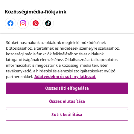
Közösségimédia-fiókjaink
Szerződéstől való elállás
Sütiket használunk az oldalunk megfelelő működésének
Küldj be egy rendelés lemondására vonatkozó
biztosításához, a tartalmak és hirdetések személyre szabásához,
közösségi média funkciók felkínálásához és az oldalunk
kérelmet.
látogatottságának elemzéséhez. Oldalhasználattal kapcsolatos
információkat is megosztunk a közösségi média területén
Szerződéstől való elállás
tevékenykedő, a hirdetési és elemzési szolgáltatásokat nyújtó
partnereinkkel.
Adatvédelmi és süti nyilatkozat
Összes süti elfogadása
Ügyfélszolgálat
Összes elutasítása
Üzlet
Sütik beállítása
vidaXL