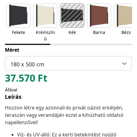
Fekete
Krémszín
Kék
Barna
Bézs
ű
Méret
180 x 500 cm
37.570
Ft
Áfával
Leírás
Hozzon létre egy azonnali és privát oázist erkélyén,
teraszán vagy verandáján ezzel a kihúzható oldalsó
napellenzővel!
Víz- és UV-álló: Ez a kerti betekintést nyújtó