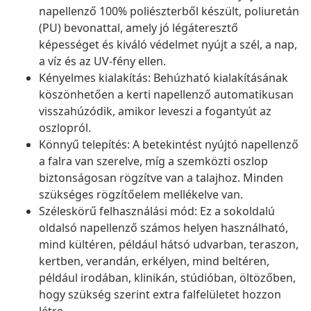
napellenző 100% poliészterből készült, poliuretán
(PU) bevonattal, amely jó légáteresztő
képességet és kiváló védelmet nyújt a szél, a nap,
a víz és az UV-fény ellen.
Kényelmes kialakítás: Behúzható kialakításának
köszönhetően a kerti napellenző automatikusan
visszahúzódik, amikor leveszi a fogantyút az
oszlopról.
Könnyű telepítés: A betekintést nyújtó napellenző
a falra van szerelve, míg a szemközti oszlop
biztonságosan rögzítve van a talajhoz. Minden
szükséges rögzítőelem mellékelve van.
Széleskörű felhasználási mód: Ez a sokoldalú
oldalsó napellenző számos helyen használható,
mind kültéren, például hátsó udvarban, teraszon,
kertben, verandán, erkélyen, mind beltéren,
például irodában, klinikán, stúdióban, öltözőben,
hogy szükség szerint extra falfelületet hozzon