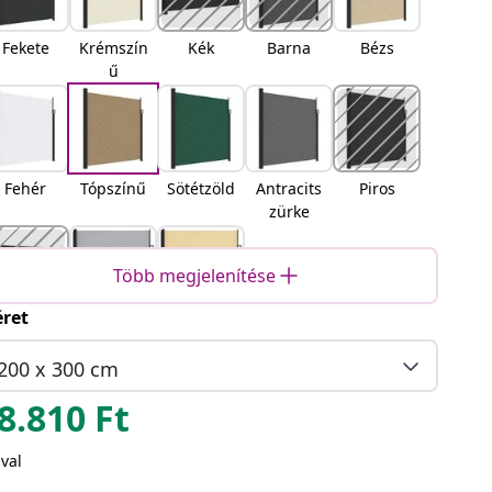
Fekete
Krémszín
Kék
Barna
Bézs
ű
Fehér
Tópszínű
Sötétzöld
Antracits
Piros
zürke
Több megjelenítése
ret
errakott
Szürke
Homokszí
a
n
200 x 300 cm
8.810
Ft
val