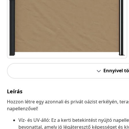
Ennyivel t
Leírás
Hozzon létre egy azonnali és privát oázist erkélyén, ter
napellenzővel!
Víz- és UV-álló: Ez a kerti betekintést nyújtó napel
bevonattal, amely jó légáteresztő képességet és kiv