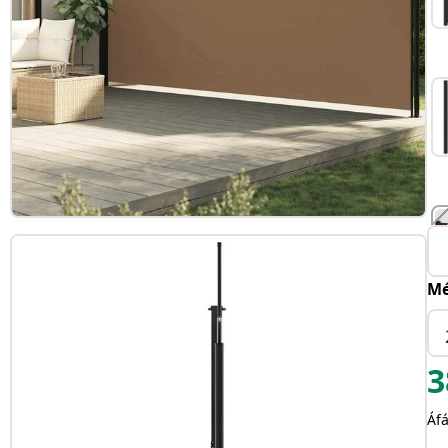
Mé
T
3
Áfá