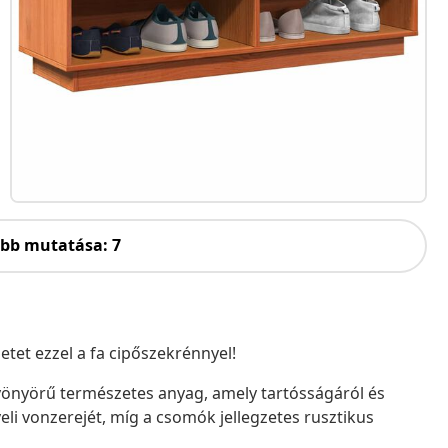
öbb mutatása: 7
etet ezzel a fa cipőszekrénnyel!
yönyörű természetes anyag, amely tartósságáról és
li vonzerejét, míg a csomók jellegzetes rusztikus