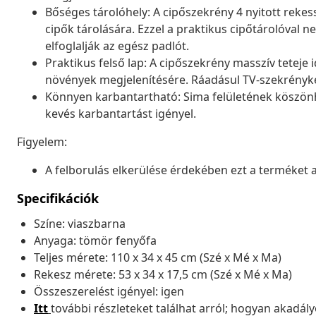
Bőséges tárolóhely: A cipőszekrény 4 nyitott rekes
cipők tárolására. Ezzel a praktikus cipőtárolóval 
elfoglalják az egész padlót.
Praktikus felső lap: A cipőszekrény masszív teteje
növények megjelenítésére. Ráadásul TV-szekrényké
Könnyen karbantartható: Sima felületének köszönhe
kevés karbantartást igényel.
Figyelem:
A felborulás elkerülése érdekében ezt a terméket a 
Specifikációk
Színe: viaszbarna
Anyaga: tömör fenyőfa
Teljes mérete: 110 x 34 x 45 cm (Szé x Mé x Ma)
Rekesz mérete: 53 x 34 x 17,5 cm (Szé x Mé x Ma)
Összeszerelést igényel: igen
Itt
további részleteket találhat arról; hogyan akadá