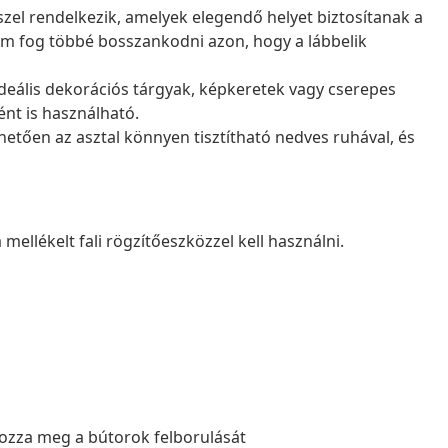
szel rendelkezik, amelyek elegendő helyet biztosítanak a
nem fog többé bosszankodni azon, hogy a lábbelik
 ideális dekorációs tárgyak, képkeretek vagy cserepes
nt is használható.
tően az asztal könnyen tisztítható nedves ruhával, és
mellékelt fali rögzítőeszközzel kell használni.
lyozza meg a bútorok felborulását