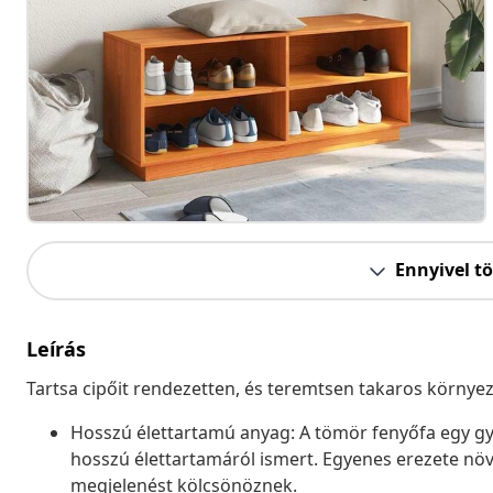
Ennyivel t
Leírás
Tartsa cipőit rendezetten, és teremtsen takaros környez
Hosszú élettartamú anyag: A tömör fenyőfa egy g
hosszú élettartamáról ismert. Egyenes erezete növe
megjelenést kölcsönöznek.