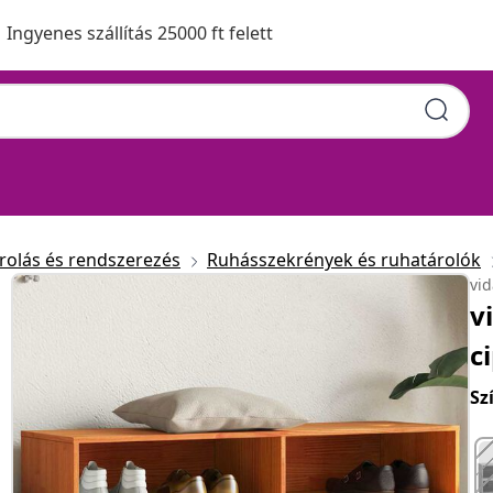
Ingyenes szállítás 25000 ft felett
rolás és rendszerezés
Ruhásszekrények és ruhatárolók
vi
v
c
Sz