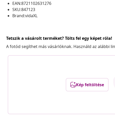
EAN:8721102631276
SKU:847123
Brand:vidaXL
Tetszik a vásárolt terméket? Tölts fel egy képet róla!
A fotód segíthet más vásárlóknak. Használd az alábbi li
Kép feltöltése