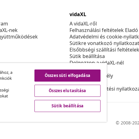
vidaXL
ram
A vidaXL-ről
daXL-nek
Felhasználási feltételek Eladó
gyüttműködések
Adatvédelmi és cookie-nyilat
Sütikre vonatkozó nyilatkoza
Elsőbbségi szállítási feltétele
Sütik beállítása
Dolgozzon a vidaXL-nél
Biztonsági
ához, a
EU felelős személy
Összes süti elfogadása
unkciók
Politikával EPR
Akadálymentesítési nyilatkoz
sségi
Összes elutasítása
sokat
Sütik beállítása
© 2008-202