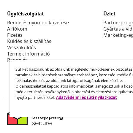
Ügyfélszolgálat
Üzlet
Rendelés nyomon követése
Partnerprog
A fiókom
Gyártás a vi
Fizetés
Marketing-e
Küldés és kiszállítás
Visszaküldés
Termék információ
Rendelés
Sütiket használunk az oldalunk megfelelő működésének biztosítás
tartalmak és hirdetések személyre szabásához, közösségi média f
felkínálásához és az oldalunk látogatottságának elemzéséhez.
Oldalhasználattal kapcsolatos információkat is megosztunk a közö
média területén tevékenykedő, a hirdetési és elemzési szolgáltatá
nyújtó partnereinkkel.
Adatvédelmi és süti nyilatkozat