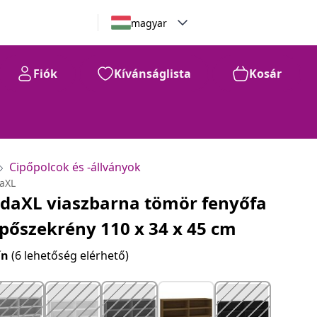
magyar
Fiók
Kívánságlista
Kosár
Cipőpolcok és -állványok
daXL
idaXL viaszbarna tömör fenyőfa
ipőszekrény 110 x 34 x 45 cm
ín
(6 lehetőség elérhető)