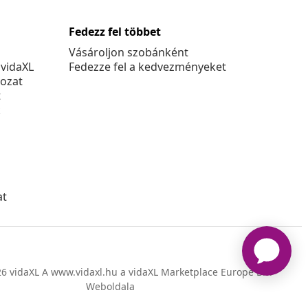
Fedezz fel többet
Vásároljon szobánként
 vidaXL
Fedezze fel a kedvezményeket
kozat
t
k
at
6 vidaXL A www.vidaxl.hu a vidaXL Marketplace Europe B.V.
Weboldala