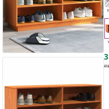
T
3
Áfá