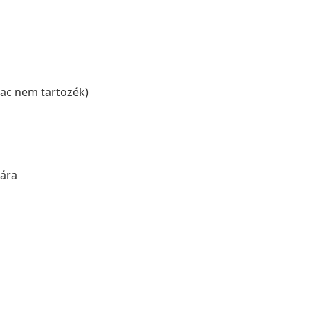
rac nem tartozék)
mára