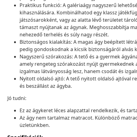
Praktikus funkció: A galériaágy nagyszerű lehető
kihasználására. Kombinálhatod egy klassz játékfüg
játszósarokként, vagy az alatta lévő területet táro
támaszt nyújtanak az ágynak. Meghosszabbítja matr
nehezedő terhelés és súly nagy részét.
Biztonságos kialakítás: A magas ágy beépített létr
pedig gondoskodnak a kicsik biztonságáról alvás 
Nagyszerű szórakozás: A tető és a gyermek ágyának
amely rengeteg szórakozást nyújt gyermekednek az 
izgalmas látványosság lesz, hanem csodát és izgal
Nyitott oldalsó ajtó: A tető nyitott oldalsó ajtóva
és beszállást az ágyba.
Jó tudni:
Ez az ágykeret léces alapzattal rendelkezik, és tart
Az ágy nem tartalmaz matracot. Különböző matracv
üzletünkben.