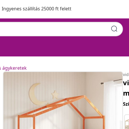
Ingyenes szállítás 25000 ft felett
s ágykeretek
vi
v
m
Sz