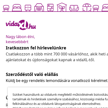
Nagy lábon élni,
kevesebbért
Iratkozzon fel hírlevelünkre
Csatlakozzon a több mint 700 000 vásárlóhoz, akik heti 
ajánlatokat és újdonságokat kapnak a vidaXL-től.
Szerződéstől való elállás
Küldj be egy rendelés lemondására vonatkozó kérelmet
Sütiket használunk az oldalunk megfelelő működésének biztosítás
Ügyfélszolgálat
Üzlet
tartalmak és hirdetések személyre szabásához, közösségi média f
felkínálásához és az oldalunk látogatottságának elemzéséhez.
Rendelés nyomon követése
Partnerprog