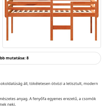
öbb mutatása: 8
oldalúság áll, tökéletesen ötvözi a letisztult, modern
mészetes anyag. A fenyőfa egyenes erezetű, a csomók
nek neki.