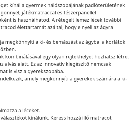
séget kínál a gyermek hálószobájának padlóterületének
gönnyel, játékmatraccal és fészerpanellel
lóként is használhatod. A rétegelt lemez lécek további
acod élettartamát azáltal, hogy elnyeli az ágyra
ája megkönnyíti a ki- és bemászást az ágyba, a korlátok
közben.
 kombinálásával egy olyan rejtekhelyet hozhatsz létre,
alvás alatt. Ez az innovatív kiegészítő nemcsak
mat is visz a gyerekszobába.
l rendelkezik, amely megkönnyíti a gyerekek számára a ki-
almazza a léceket.
álasztékot kínálunk. Keress hozzá illő matracot