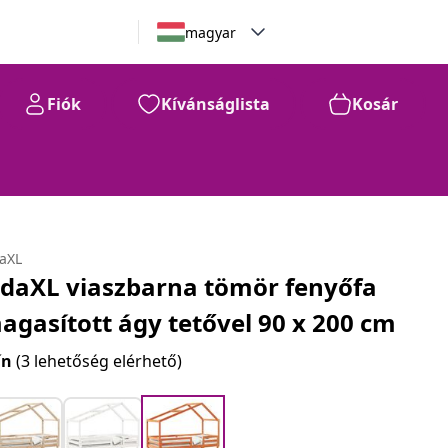
magyar
Fiók
Kívánságlista
Kosár
daXL
idaXL viaszbarna tömör fenyőfa
agasított ágy tetővel 90 x 200 cm
ín
(3 lehetőség elérhető)