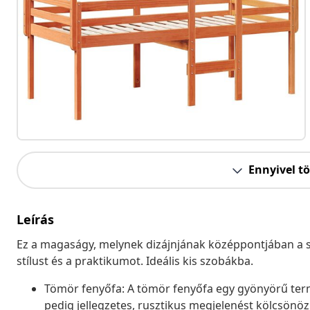
Ennyivel t
Leírás
Ez a magaságy, melynek dizájnjának középpontjában a sok
stílust és a praktikumot. Ideális kis szobákba.
Tömör fenyőfa: A tömör fenyőfa egy gyönyörű ter
pedig jellegzetes, rusztikus megjelenést kölcsönöz