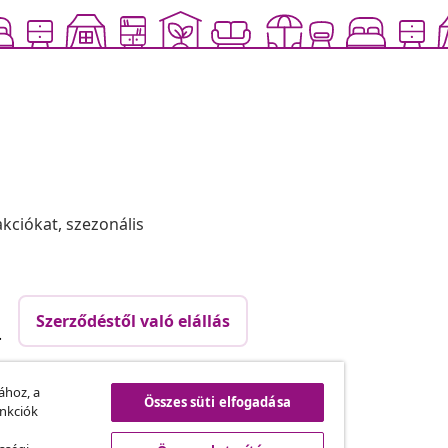
akciókat, szezonális
Szerződéstől való elállás
.
ához, a
Összes süti elfogadása
vidaXL
unkciók
ram
A vidaXL-ről