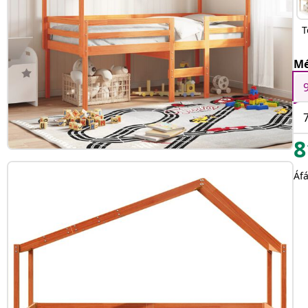
T
Mé
8
Áfá