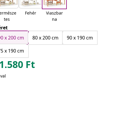
ermésze
Fehér
Viaszbar
tes
na
ret
90 x 200 cm
80 x 200 cm
90 x 190 cm
75 x 190 cm
1.580
Ft
val