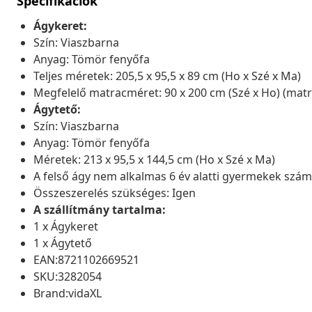
Specifikációk
Ágykeret:
Szín: Viaszbarna
Anyag: Tömör fenyőfa
Teljes méretek: 205,5 x 95,5 x 89 cm (Ho x Szé x Ma)
Megfelelő matracméret: 90 x 200 cm (Szé x Ho) (mat
Ágytető:
Szín: Viaszbarna
Anyag: Tömör fenyőfa
Méretek: 213 x 95,5 x 144,5 cm (Ho x Szé x Ma)
A felső ágy nem alkalmas 6 év alatti gyermekek szá
Összeszerelés szükséges: Igen
A szállítmány tartalma:
1 x Ágykeret
1 x Ágytető
EAN:8721102669521
SKU:3282054
Brand:vidaXL