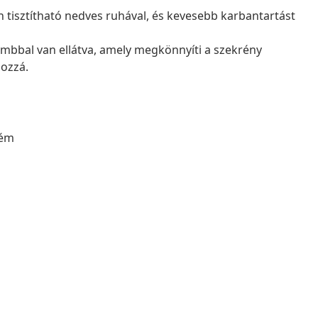
 tisztítható nedves ruhával, és kevesebb karbantartást
mbbal van ellátva, amely megkönnyíti a szekrény
hozzá.
fém