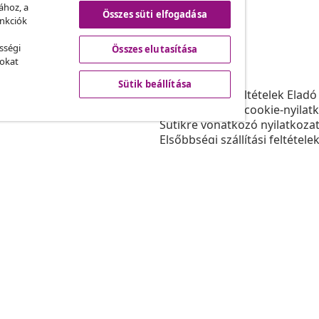
.
ához, a
Összes süti elfogadása
unkciók
sségi
Összes elutasítása
vidaXL
sokat
ram
A vidaXL-ről
Sütik beállítása
daXL-nek
Felhasználási feltételek Eladó
gyüttműködések
Adatvédelmi és cookie-nyilat
Sütikre vonatkozó nyilatkoza
Elsőbbségi szállítási feltétele
Sütik beállítása
Dolgozzon a vidaXL-nél
Biztonsági
EU felelős személy
Politikával EPR
Akadálymentesítési nyilatkoz
© 2008-202