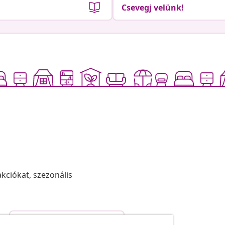
Csevegj velünk!
akciókat, szezonális
Szerződéstől való elállás