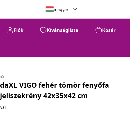
magyar
Fiók
Kívánságlista
Kosár
daXL
idaXL VIGO fehér tömör fenyőfa
jjeliszekrény 42x35x42 cm
val