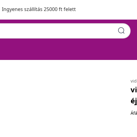
Ingyenes szállítás 25000 ft felett
ekrény 42x35x42 cm
vi
v
é
Áfá