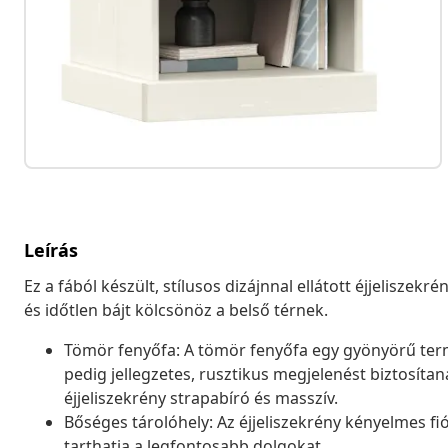
Leírás
Ez a fából készült, stílusos dizájnnal ellátott éjjelisze
és időtlen bájt kölcsönöz a belső térnek.
Tömör fenyőfa: A tömör fenyőfa egy gyönyörű ter
pedig jellegzetes, rusztikus megjelenést biztosíta
éjjeliszekrény strapabíró és masszív.
Bőséges tárolóhely: Az éjjeliszekrény kényelmes fi
tarthatja a legfontosabb dolgokat.