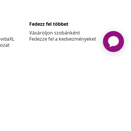
Fedezz fel többet
Vásároljon szobánként
 vidaXL
Fedezze fel a kedvezményeket
kozat
t
k
at
6 vidaXL A www.vidaxl.hu a vidaXL Marketplace Europe B.V.