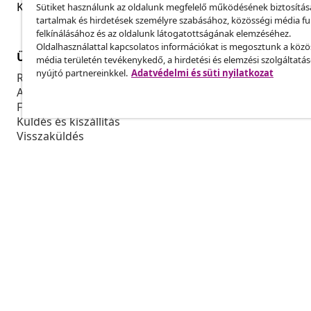
Küldj be egy rendelés lemondására vonatkozó kérelmet
Sütiket használunk az oldalunk megfelelő működésének biztosítás
tartalmak és hirdetések személyre szabásához, közösségi média f
felkínálásához és az oldalunk látogatottságának elemzéséhez.
Oldalhasználattal kapcsolatos információkat is megosztunk a közö
Ügyfélszolgálat
Üzlet
média területén tevékenykedő, a hirdetési és elemzési szolgáltatá
nyújtó partnereinkkel.
Adatvédelmi és süti nyilatkozat
Rendelés nyomon követése
Partnerprog
A fiókom
Gyártás a vi
Fizetés
Marketing-e
Küldés és kiszállítás
Visszaküldés
Termék információ
Rendelés