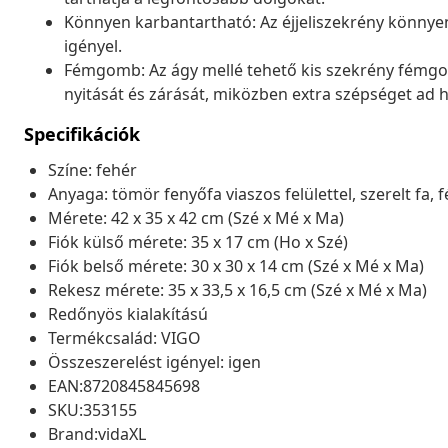
Könnyen karbantartható: Az éjjeliszekrény könnyen
igényel.
Fémgomb: Az ágy mellé tehető kis szekrény fémgo
nyitását és zárását, miközben extra szépséget ad 
Specifikációk
Színe: fehér
Anyaga: tömör fenyőfa viaszos felülettel, szerelt fa, 
Mérete: 42 x 35 x 42 cm (Szé x Mé x Ma)
Fiók külső mérete: 35 x 17 cm (Ho x Szé)
Fiók belső mérete: 30 x 30 x 14 cm (Szé x Mé x Ma)
Rekesz mérete: 35 x 33,5 x 16,5 cm (Szé x Mé x Ma)
Redőnyös kialakítású
Termékcsalád: VIGO
Összeszerelést igényel: igen
EAN:8720845845698
SKU:353155
Brand:vidaXL