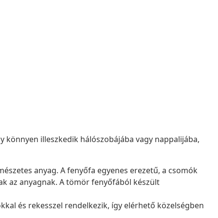
krény könnyen illeszkedik hálószobájába vagy nappalijába,
mészetes anyag. A fenyőfa egyenes erezetű, a csomók
nak az anyagnak. A tömör fenyőfából készült
ókkal és rekesszel rendelkezik, így elérhető közelségben