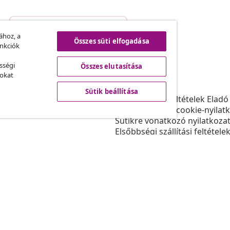
Szerződéstől való elállás
.
ához, a
Összes süti elfogadása
unkciók
sségi
Összes elutasítása
vidaXL
sokat
ram
A vidaXL-ről
Sütik beállítása
daXL-nek
Felhasználási feltételek Eladó
gyüttműködések
Adatvédelmi és cookie-nyilat
Sütikre vonatkozó nyilatkoza
Elsőbbségi szállítási feltétele
Sütik beállítása
Dolgozzon a vidaXL-nél
Biztonsági
EU felelős személy
Politikával EPR
Akadálymentesítési nyilatkoz