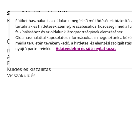
Szerződéstől való elállás
Küldj be egy rendelés lemondására vonatkozó kérelmet
Sütiket használunk az oldalunk megfelelő működésének biztosítás
tartalmak és hirdetések személyre szabásához, közösségi média f
felkínálásához és az oldalunk látogatottságának elemzéséhez.
Oldalhasználattal kapcsolatos információkat is megosztunk a közö
Ügyfélszolgálat
Üzlet
média területén tevékenykedő, a hirdetési és elemzési szolgáltatá
nyújtó partnereinkkel.
Adatvédelmi és süti nyilatkozat
Rendelés nyomon követése
Partnerprog
A fiókom
Gyártás a vi
Fizetés
Marketing-e
Küldés és kiszállítás
Visszaküldés
Termék információ
Rendelés