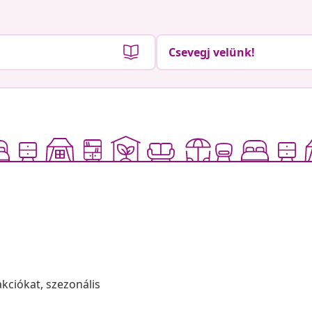
Csevegj velünk!
akciókat, szezonális