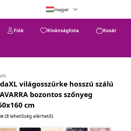
magyar
Fiók
Kívánságlista
Kosár
daXL
idaXL világosszürke hosszú szálú
AVARRA bozontos szőnyeg
60x160 cm
ín
(8 lehetőség elérhető)