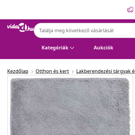
Előző
Következő
Kategóriák
Aukciók
Kezdőlap
Otthon és kert
Lakberendezési tárgyak és