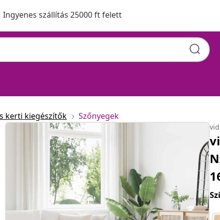
Ingyenes szállítás 25000 ft felett
 kerti kiegészítők
Szőnyegek
vi
v
N
1
Sz