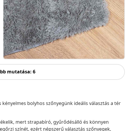
öbb mutatása: 6
és kényelmes bolyhos szőnyegünk ideális választás a tér
rtékelik, mert strapabíró, gyűrődésálló és könnyen
gőrzi színét, ezért népszerű választás szőnyegek,