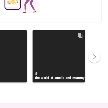
Bejegyzés
the_world_of_amelia_and_mummy_
közzétevője
Bejegyz
homebye
közzétev