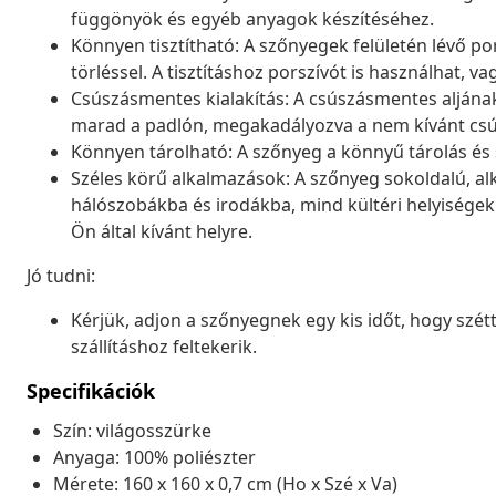
függönyök és egyéb anyagok készítéséhez.
Könnyen tisztítható: A szőnyegek felületén lévő p
törléssel. A tisztításhoz porszívót is használhat, va
Csúszásmentes kialakítás: A csúszásmentes alján
marad a padlón, megakadályozva a nem kívánt csú
Könnyen tárolható: A szőnyeg a könnyű tárolás és 
Széles körű alkalmazások: A szőnyeg sokoldalú, al
hálószobákba és irodákba, mind kültéri helyiségek
Ön által kívánt helyre.
Jó tudni:
Kérjük, adjon a szőnyegnek egy kis időt, hogy szét
szállításhoz feltekerik.
Specifikációk
Szín: világosszürke
Anyaga: 100% poliészter
Mérete: 160 x 160 x 0,7 cm (Ho x Szé x Va)