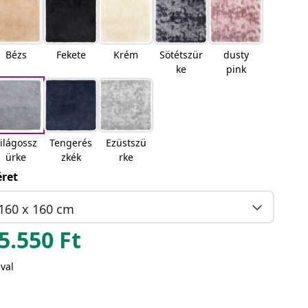
Bézs
Fekete
Krém
Sötétszür
dusty
ke
pink
ilágossz
Tengerés
Ezüstszü
ürke
zkék
rke
ret
160 x 160 cm
5.550
Ft
val