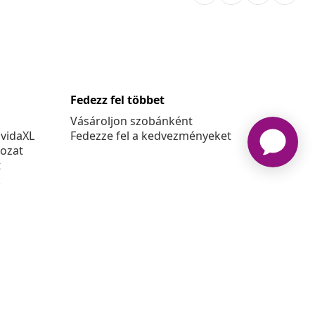
Fedezz fel többet
Vásároljon szobánként
 vidaXL
Fedezze fel a kedvezményeket
kozat
t
k
at