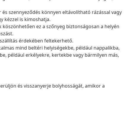
or és szennyeződés könnyen eltávolítható rázással vagy
gy kézzel is kimoshatja.
ak köszönhetően ez a szőnyeg biztonságosan a helyén
szást.
szállítás érdekében feltekerhető.
kalmas mind beltéri helyiségekbe, például nappalikba,
be, például erkélyekre, kertekbe vagy bármilyen más,
terüljön és visszanyerje bolyhosságát, amikor a