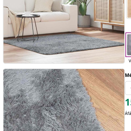
V
Mé
1
Áfá