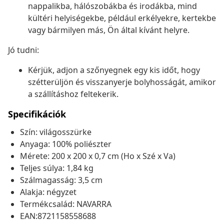
nappalikba, hálószobákba és irodákba, mind
kültéri helyiségekbe, például erkélyekre, kertekbe
vagy bármilyen más, Ön által kívánt helyre.
Jó tudni:
Kérjük, adjon a szőnyegnek egy kis időt, hogy
szétterüljön és visszanyerje bolyhosságát, amikor
a szállításhoz feltekerik.
Specifikációk
Szín: világosszürke
Anyaga: 100% poliészter
Mérete: 200 x 200 x 0,7 cm (Ho x Szé x Va)
Teljes súlya: 1,84 kg
Szálmagasság: 3,5 cm
Alakja: négyzet
Termékcsalád: NAVARRA
EAN:8721158558688