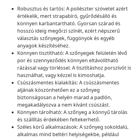
Robusztus és tartós: A poliészter szövetet azért
értékelik, mert strapabíró, gyűrődésálló és
könnyen karbantartható. Gyorsan szárad és
hosszú ideig megőrzi színét, ezért népszerű
választás szőnyegek, függönyök és egyéb
anyagok készítéséhez.
Könnyen tisztítható: A szőnyegek felületén lévő
por és szennyeződés könnyen eltávolítható
rázással vagy törléssel. A tisztításhoz porszívót is
használhat, vagy kézzel is kimoshatja.
Csúszásmentes kialakítás: A csúszásmentes
aljának köszönhetően ez a szőnyeg
biztonságosan a helyén marad a padlón,
megakadályozva a nem kívánt csúszást.
Könnyen tárolható: A szőnyeg a könnyű tárolás
és szállítás érdekében feltekerhető.
Széles körű alkalmazások: A szőnyeg sokoldalú,
alkalmas mind beltéri helyiségekbe, például