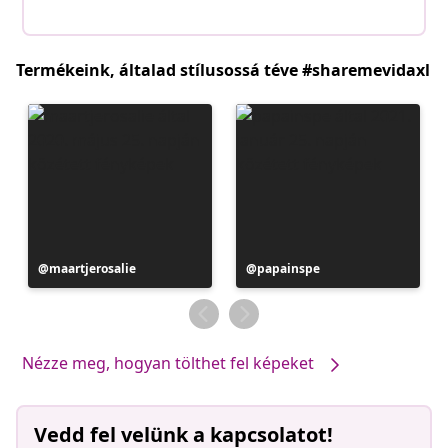
Termékeink, általad stílusossá téve #sharemevidaxl
Bejegyzés
maartjerosalie
Bejegyzés
papainspe
közzétevője
közzétevője
Nézze meg, hogyan tölthet fel képeket
Vedd fel velünk a kapcsolatot!