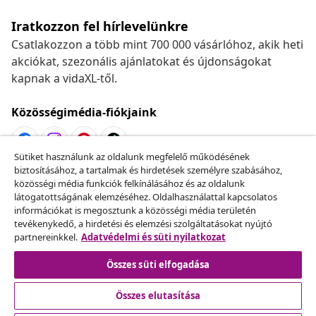
Iratkozzon fel hírlevelünkre
Csatlakozzon a több mint 700 000 vásárlóhoz, akik heti
akciókat, szezonális ajánlatokat és újdonságokat
kapnak a vidaXL-től.
Közösségimédia-fiókjaink
Sütiket használunk az oldalunk megfelelő működésének
biztosításához, a tartalmak és hirdetések személyre szabásához,
Szerződéstől való elállás
közösségi média funkciók felkínálásához és az oldalunk
Küldj be egy rendelés lemondására vonatkozó
látogatottságának elemzéséhez. Oldalhasználattal kapcsolatos
információkat is megosztunk a közösségi média területén
kérelmet.
tevékenykedő, a hirdetési és elemzési szolgáltatásokat nyújtó
partnereinkkel.
Adatvédelmi és süti nyilatkozat
Szerződéstől való elállás
Összes süti elfogadása
Összes elutasítása
Ügyfélszolgálat