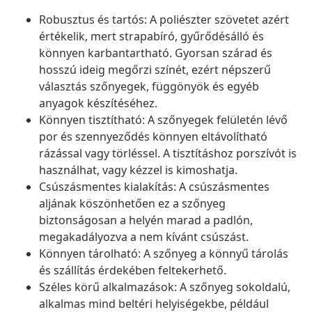
Robusztus és tartós: A poliészter szövetet azért
értékelik, mert strapabíró, gyűrődésálló és
könnyen karbantartható. Gyorsan szárad és
hosszú ideig megőrzi színét, ezért népszerű
választás szőnyegek, függönyök és egyéb
anyagok készítéséhez.
Könnyen tisztítható: A szőnyegek felületén lévő
por és szennyeződés könnyen eltávolítható
rázással vagy törléssel. A tisztításhoz porszívót is
használhat, vagy kézzel is kimoshatja.
Csúszásmentes kialakítás: A csúszásmentes
aljának köszönhetően ez a szőnyeg
biztonságosan a helyén marad a padlón,
megakadályozva a nem kívánt csúszást.
Könnyen tárolható: A szőnyeg a könnyű tárolás
és szállítás érdekében feltekerhető.
Széles körű alkalmazások: A szőnyeg sokoldalú,
alkalmas mind beltéri helyiségekbe, például