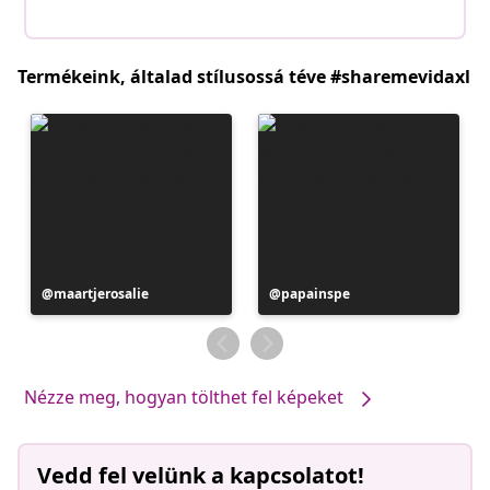
Termékeink, általad stílusossá téve #sharemevidaxl
Bejegyzés
maartjerosalie
Bejegyzés
papainspe
közzétevője
közzétevője
Nézze meg, hogyan tölthet fel képeket
Vedd fel velünk a kapcsolatot!