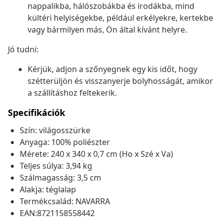
nappalikba, hálószobákba és irodákba, mind
kültéri helyiségekbe, például erkélyekre, kertekbe
vagy bármilyen más, Ön által kívánt helyre.
Jó tudni:
Kérjük, adjon a szőnyegnek egy kis időt, hogy
szétterüljön és visszanyerje bolyhosságát, amikor
a szállításhoz feltekerik.
Specifikációk
Szín: világosszürke
Anyaga: 100% poliészter
Mérete: 240 x 340 x 0,7 cm (Ho x Szé x Va)
Teljes súlya: 3,94 kg
Szálmagasság: 3,5 cm
Alakja: téglalap
Termékcsalád: NAVARRA
EAN:8721158558442