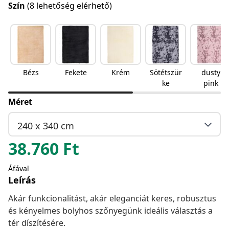
Szín
(8 lehetőség elérhető)
Bézs
Fekete
Krém
Sötétszür
dusty
ke
pink
Méret
240 x 340 cm
38.760
Ft
Áfával
Leírás
Akár funkcionalitást, akár eleganciát keres, robusztus
és kényelmes bolyhos szőnyegünk ideális választás a
tér díszítésére.