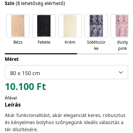
Szín
(8 lehetőség elérhető)
Bézs
Fekete
Krém
Sötétszür
dusty
ke
pink
Méret
80 x 150 cm
10.100
Ft
Áfával
Leírás
Akár funkcionalitást, akár eleganciát keres, robusztus
és kényelmes bolyhos szőnyegünk ideális választás a
tér díszítésére.