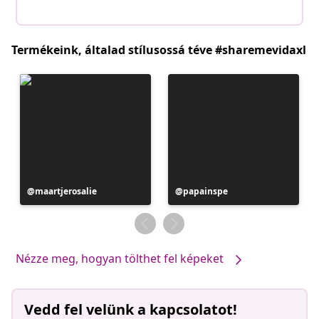
Termékeink, általad stílusossá téve #sharemevidaxl
Bejegyzés
maartjerosalie
Bejegyzés
papainspe
közzétevője
közzétevője
Nézze meg, hogyan tölthet fel képeket
Vedd fel velünk a kapcsolatot!