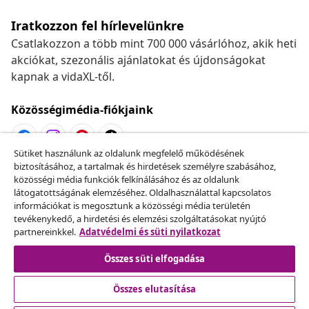
Iratkozzon fel hírlevelünkre
Csatlakozzon a több mint 700 000 vásárlóhoz, akik heti
akciókat, szezonális ajánlatokat és újdonságokat
kapnak a vidaXL-től.
Közösségimédia-fiókjaink
Sütiket használunk az oldalunk megfelelő működésének
biztosításához, a tartalmak és hirdetések személyre szabásához,
Szerződéstől való elállás
közösségi média funkciók felkínálásához és az oldalunk
Küldj be egy rendelés lemondására vonatkozó
látogatottságának elemzéséhez. Oldalhasználattal kapcsolatos
információkat is megosztunk a közösségi média területén
kérelmet.
tevékenykedő, a hirdetési és elemzési szolgáltatásokat nyújtó
partnereinkkel.
Adatvédelmi és süti nyilatkozat
Szerződéstől való elállás
Összes süti elfogadása
Összes elutasítása
Ügyfélszolgálat