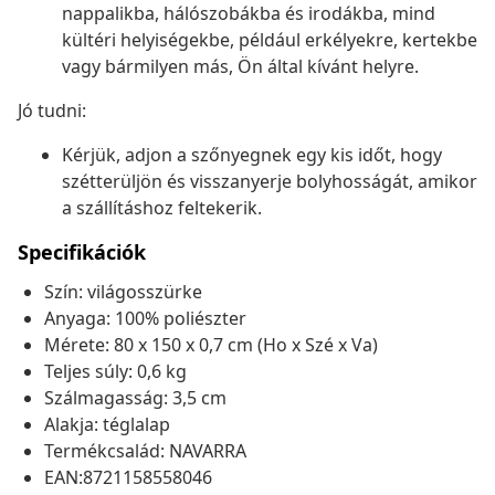
nappalikba, hálószobákba és irodákba, mind
kültéri helyiségekbe, például erkélyekre, kertekbe
vagy bármilyen más, Ön által kívánt helyre.
Jó tudni:
Kérjük, adjon a szőnyegnek egy kis időt, hogy
szétterüljön és visszanyerje bolyhosságát, amikor
a szállításhoz feltekerik.
Specifikációk
Szín: világosszürke
Anyaga: 100% poliészter
Mérete: 80 x 150 x 0,7 cm (Ho x Szé x Va)
Teljes súly: 0,6 kg
Szálmagasság: 3,5 cm
Alakja: téglalap
Termékcsalád: NAVARRA
EAN:8721158558046