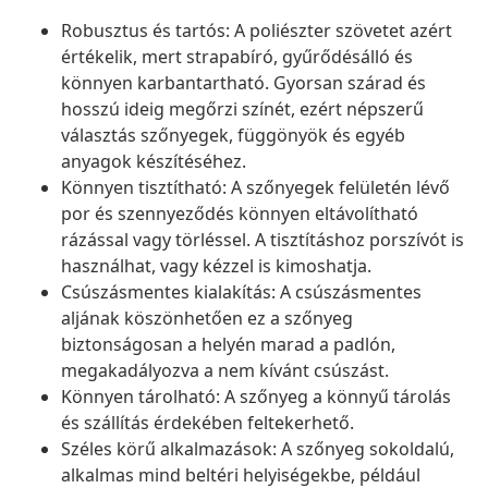
Robusztus és tartós: A poliészter szövetet azért
értékelik, mert strapabíró, gyűrődésálló és
könnyen karbantartható. Gyorsan szárad és
hosszú ideig megőrzi színét, ezért népszerű
választás szőnyegek, függönyök és egyéb
anyagok készítéséhez.
Könnyen tisztítható: A szőnyegek felületén lévő
por és szennyeződés könnyen eltávolítható
rázással vagy törléssel. A tisztításhoz porszívót is
használhat, vagy kézzel is kimoshatja.
Csúszásmentes kialakítás: A csúszásmentes
aljának köszönhetően ez a szőnyeg
biztonságosan a helyén marad a padlón,
megakadályozva a nem kívánt csúszást.
Könnyen tárolható: A szőnyeg a könnyű tárolás
és szállítás érdekében feltekerhető.
Széles körű alkalmazások: A szőnyeg sokoldalú,
alkalmas mind beltéri helyiségekbe, például