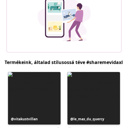
Termékeink, általad stílusossá téve #sharemevidaxl
Bejegyzés
vitakustvillan
Bejegyzés
le_mas_du_quercy
közzétevője
közzétevője