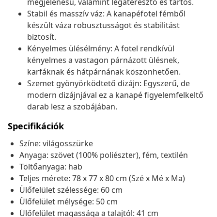
megjelenésű, valamint légáteresztő és tartós.
Stabil és masszív váz: A kanapéfotel fémből
készült váza robusztusságot és stabilitást
biztosít.
Kényelmes ülésélmény: A fotel rendkívül
kényelmes a vastagon párnázott ülésnek,
karfáknak és hátpárnának köszönhetően.
Szemet gyönyörködtető dizájn: Egyszerű, de
modern dizájnjával ez a kanapé figyelemfelkeltő
darab lesz a szobájában.
Specifikációk
Színe: világosszürke
Anyaga: szövet (100% poliészter), fém, textilén
Töltőanyaga: hab
Teljes mérete: 78 x 77 x 80 cm (Szé x Mé x Ma)
Ülőfelület szélessége: 60 cm
Ülőfelület mélysége: 50 cm
Ülőfelület magassága a talajtól: 41 cm