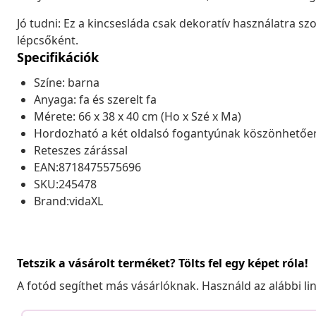
Jó tudni: Ez a kincsesláda csak dekoratív használatra 
lépcsőként.
Specifikációk
Színe: barna
Anyaga: fa és szerelt fa
Mérete: 66 x 38 x 40 cm (Ho x Szé x Ma)
Hordozható a két oldalsó fogantyúnak köszönhetőe
Reteszes zárással
EAN:8718475575696
SKU:245478
Brand:vidaXL
Tetszik a vásárolt terméket? Tölts fel egy képet róla!
A fotód segíthet más vásárlóknak. Használd az alábbi li