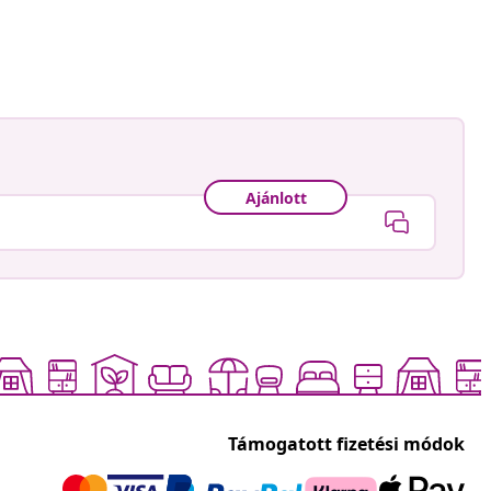
és
t.ses.monstres
ője
Ajánlott
Támogatott fizetési módok