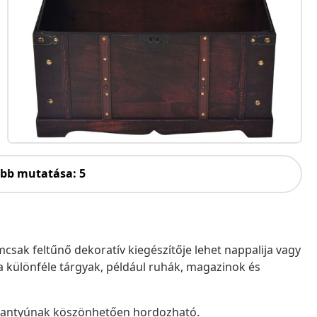
öbb mutatása: 5
emcsak feltűnő dekoratív kiegészítője lehet nappalija vagy
 különféle tárgyak, például ruhák, magazinok és
fogantyúnak köszönhetően hordozható.