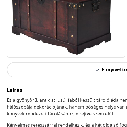
Ennyivel t
Leírás
Ez a gyönyörű, antik stílusú, fából készült tárolóláda n
hálószobája dekorációjának, hanem bőséges helye van a
könyvek rendezett tárolásához, elrejtve szem elől.
Kényelmes reteszzárral rendelkezik, és a két oldalsó 