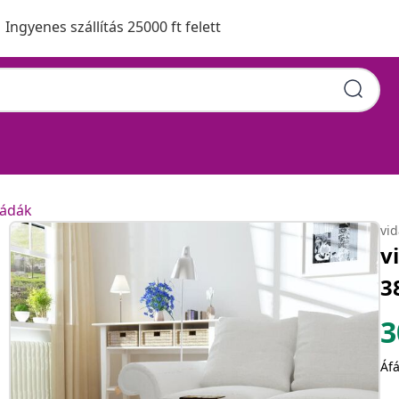
Ingyenes szállítás 25000 ft felett
ládák
vi
v
3
3
Áfá