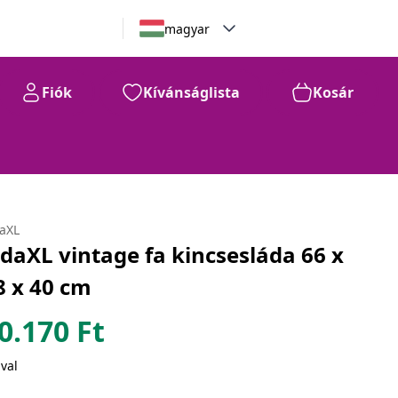
magyar
Fiók
Kívánságlista
Kosár
daXL
idaXL vintage fa kincsesláda 66 x
8 x 40 cm
0.170
Ft
val