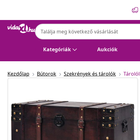
Előző
Következő
Kategóriák
Aukciók
Kezdőlap
Bútorok
Szekrények és tárolók
Tároló