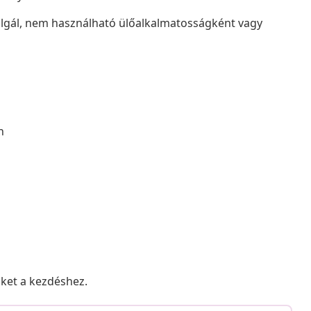
szolgál, nem használható ülőalkalmatosságként vagy
n
nket a kezdéshez.