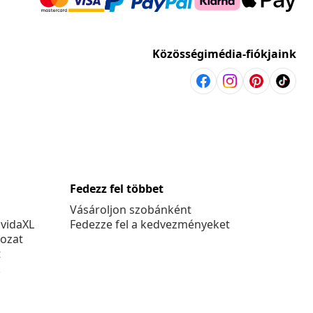
Közösségimédia-fiókjaink
Fedezz fel többet
Vásároljon szobánként
 vidaXL
Fedezze fel a kedvezményeket
kozat
t
k