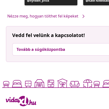
o
Bejegyzés
nyfiken_prick
Bejegyzés
Kate Nowosad
közzétevője
közzétevője
Nézze meg, hogyan tölthet fel képeket
Vedd fel velünk a kapcsolatot!
Tovább a súgóközpontba