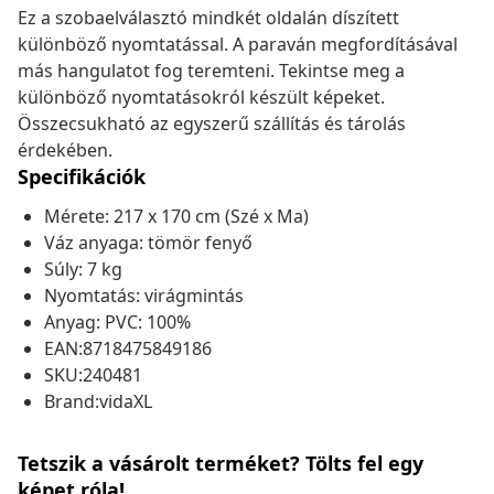
Ez a szobaelválasztó mindkét oldalán díszített
különböző nyomtatással. A paraván megfordításával
más hangulatot fog teremteni. Tekintse meg a
különböző nyomtatásokról készült képeket.
Összecsukható az egyszerű szállítás és tárolás
érdekében.
Specifikációk
Mérete: 217 x 170 cm (Szé x Ma)
Váz anyaga: tömör fenyő
Súly: 7 kg
Nyomtatás: virágmintás
Anyag: PVC: 100%
EAN:8718475849186
SKU:240481
Brand:vidaXL
Tetszik a vásárolt terméket? Tölts fel egy
képet róla!