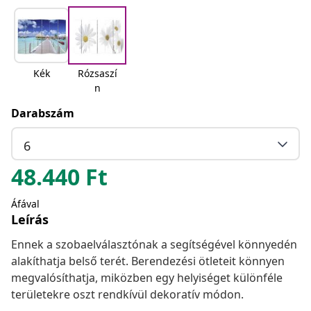
Kék
Rózsaszí
n
Darabszám
6
48.440
Ft
Áfával
Leírás
Ennek a szobaelválasztónak a segítségével könnyedén
alakíthatja belső terét. Berendezési ötleteit könnyen
megvalósíthatja, miközben egy helyiséget különféle
területekre oszt rendkívül dekoratív módon.