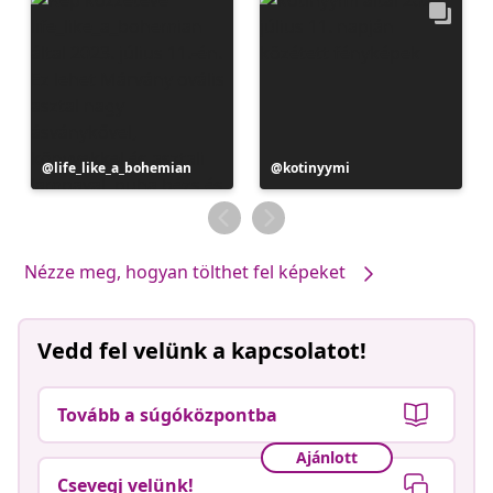
Bejegyzés
life_like_a_bohemian
Bejegyzés
kotinyymi
közzétevője
közzétevője
Nézze meg, hogyan tölthet fel képeket
Vedd fel velünk a kapcsolatot!
Tovább a súgóközpontba
Ajánlott
Csevegj velünk!