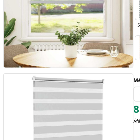
S
Mé
8
Áfá