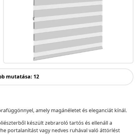
bb mutatása: 12
zebrafüggönnyel, amely magánéletet és eleganciát kínál.
iészterből készült zebraroló tartós és ellenáll a
he portalanítást vagy nedves ruhával való áttörlést