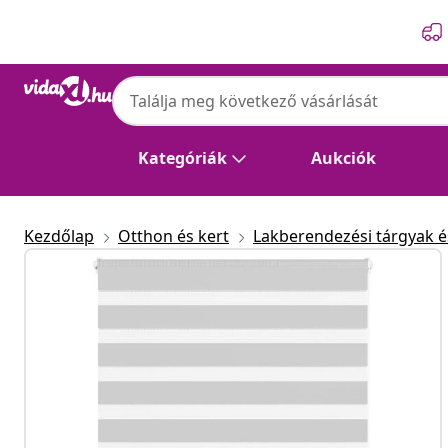
Előző
Következő
Kategóriák
Aukciók
Kezdőlap
Otthon és kert
Lakberendezési tárgyak és