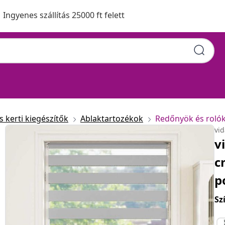
Ingyenes szállítás 25000 ft felett
 kerti kiegészítők
Ablaktartozékok
Redőnyök és roló
vi
v
c
p
Sz