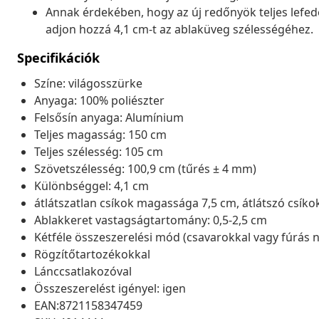
Annak érdekében, hogy az új redőnyök teljes lefed
adjon hozzá 4,1 cm-t az ablaküveg szélességéhez.
Specifikációk
Színe: világosszürke
Anyaga: 100% poliészter
Felsősín anyaga: Alumínium
Teljes magasság: 150 cm
Teljes szélesség: 105 cm
Szövetszélesség: 100,9 cm (tűrés ± 4 mm)
Különbséggel: 4,1 cm
átlátszatlan csíkok magassága 7,5 cm, átlátszó csíko
Ablakkeret vastagságtartomány: 0,5-2,5 cm
Kétféle összeszerelési mód (csavarokkal vagy fúrás n
Rögzítőtartozékokkal
Lánccsatlakozóval
Összeszerelést igényel: igen
EAN:8721158347459