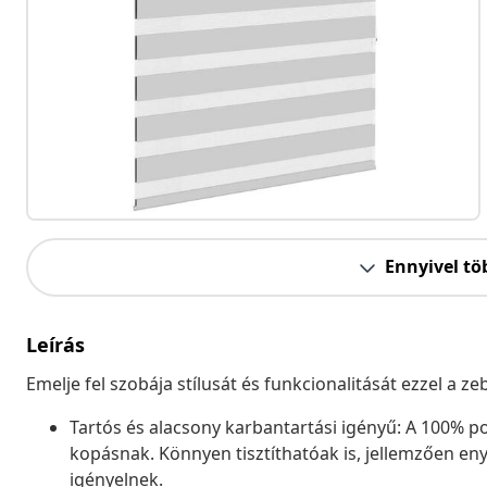
Ennyivel tö
Leírás
Emelje fel szobája stílusát és funkcionalitását ezzel a 
Tartós és alacsony karbantartási igényű: A 100% pol
kopásnak. Könnyen tisztíthatóak is, jellemzően eny
igényelnek.