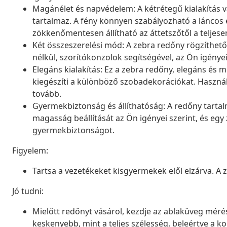
Magánélet és napvédelem: A kétrétegű kialakítás v
tartalmaz. A fény könnyen szabályozható a láncos 
zökkenőmentesen állítható az áttetszőtől a teljesen
Két összeszerelési mód: A zebra redőny rögzíthető
nélkül, szorítókonzolok segítségével, az Ön igénye
Elegáns kialakítás: Ez a zebra redőny, elegáns é
kiegészíti a különböző szobadekorációkat. Használ
tovább.
Gyermekbiztonság és állíthatóság: A redőny tartal
magasság beállítását az Ön igényei szerint, és egy z
gyermekbiztonságot.
Figyelem:
Tartsa a vezetékeket kisgyermekek elől elzárva. A
Jó tudni:
Mielőtt redőnyt vásárol, kezdje az ablaküveg mérésé
keskenyebb, mint a teljes szélesség, beleértve a ko