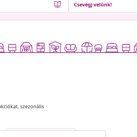
Csevegj velünk!
akciókat, szezonális
Szerződéstől való elállás