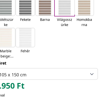
ötétszür
Fekete
Barna
Világossz
Homokba
ke
ürke
rna
Marble
Fehér
beige:
Márvány
ret
bézs
105 x 150 cm
.950
Ft
val