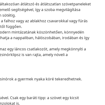
áltakozóan átlátszó és átlátszatlan szövetpaneleket
emelő segítségével, így a szoba megvilágítása
 sötétig.
 a falhoz vagy az ablakhoz csavarokkal vagy fúrás
itől függően.
s modern mintázatának köszönhetően, könnyedén
hatja a nappaliban, hálószobában, irodában és így
maz egy láncos csatlakozót, amely megkönnyíti a
sinórklipsz is van rajta, amely növeli a
 zsinórok a gyermek nyaka köré tekeredhetnek.
vel. Csak egy baráti tipp: a szövet egy kicsit
nzolokat is.