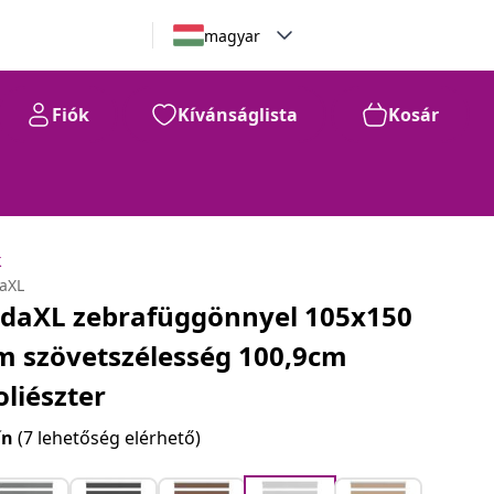
magyar
Fiók
Kívánságlista
Kosár
k
daXL
idaXL zebrafüggönnyel 105x150
m szövetszélesség 100,9cm
oliészter
ín
(7 lehetőség elérhető)