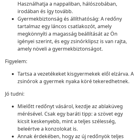
Használhatja a nappaliban, hálószobában,
irodában és így tovább.
Gyermekbiztonság és állíthatóság: A redőny
tartalmaz egy láncos csatlakozót, amely
megkönnyíti a magasság beállítását az Ön
igényei szerint, és egy zsinórklipsz is van rajta,
amely növeli a gyermekbiztonságot.
Figyelem:
Tartsa a vezetékeket kisgyermekek elől elzárva. A
zsinórok a gyermek nyaka köré tekeredhetnek.
Jó tudni:
Mielőtt redőnyt vásárol, kezdje az ablaküveg
mérésével. Csak egy baráti tipp: a szövet egy
kicsit keskenyebb, mint a teljes szélesség,
beleértve a konzolokat is.
Annak érdekében, hogy az új redőnyök teljes