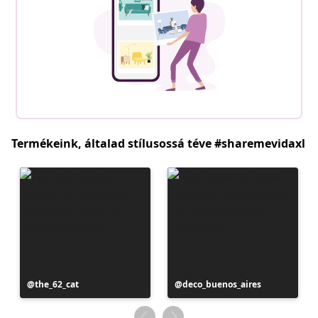
Termékeink, általad stílusossá téve #sharemevidaxl
Bejegyzés
the_62_cat
Bejegyzés
deco_buenos_aires
közzétevője
közzétevője