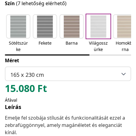
Szín
(7 lehetőség elérhető)
Sötétszür
Fekete
Barna
Világossz
Homokba
ke
ürke
rna
Méret
165 x 230 cm
15.080
Ft
Áfával
Leírás
Emelje fel szobája stílusát és funkcionalitását ezzel a
zebrafüggönnyel, amely magánéletet és eleganciát
kínál.