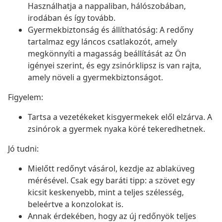
Használhatja a nappaliban, hálószobában,
irodában és így tovább.
Gyermekbiztonság és állíthatóság: A redőny
tartalmaz egy láncos csatlakozót, amely
megkönnyíti a magasság beállítását az Ön
igényei szerint, és egy zsinórklipsz is van rajta,
amely növeli a gyermekbiztonságot.
Figyelem:
Tartsa a vezetékeket kisgyermekek elől elzárva. A
zsinórok a gyermek nyaka köré tekeredhetnek.
Jó tudni:
Mielőtt redőnyt vásárol, kezdje az ablaküveg
mérésével. Csak egy baráti tipp: a szövet egy
kicsit keskenyebb, mint a teljes szélesség,
beleértve a konzolokat is.
Annak érdekében, hogy az új redőnyök teljes