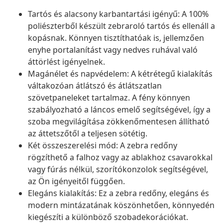
Tartós és alacsony karbantartási igényű: A 100%
poliészterből készült zebraroló tartós és ellenáll a
kopásnak. Könnyen tisztíthatóak is, jellemzően
enyhe portalanítást vagy nedves ruhával való
áttörlést igényelnek.
Magánélet és napvédelem: A kétrétegű kialakítás
váltakozóan átlátszó és átlátszatlan
szövetpaneleket tartalmaz. A fény könnyen
szabályozható a láncos emelő segítségével, így a
szoba megvilágítása zökkenőmentesen állítható
az áttetszőtől a teljesen sötétig.
Két összeszerelési mód: A zebra redőny
rögzíthető a falhoz vagy az ablakhoz csavarokkal
vagy fúrás nélkül, szorítókonzolok segítségével,
az Ön igényeitől függően.
Elegáns kialakítás: Ez a zebra redőny, elegáns és
modern mintázatának köszönhetően, könnyedén
kiegészíti a különböző szobadekorációkat.