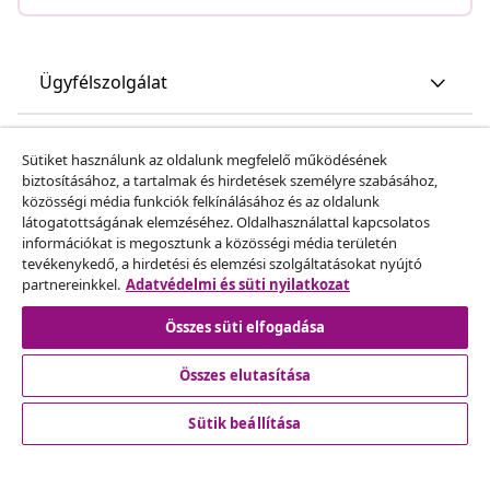
Ügyfélszolgálat
Üzlet
Sütiket használunk az oldalunk megfelelő működésének
biztosításához, a tartalmak és hirdetések személyre szabásához,
közösségi média funkciók felkínálásához és az oldalunk
vidaXL
látogatottságának elemzéséhez. Oldalhasználattal kapcsolatos
információkat is megosztunk a közösségi média területén
tevékenykedő, a hirdetési és elemzési szolgáltatásokat nyújtó
Fedezz fel többet
partnereinkkel.
Adatvédelmi és süti nyilatkozat
Összes süti elfogadása
Összes elutasítása
Sütik beállítása
© 2008-2026 vidaXL A www.vidaxl.hu a vidaXL Marketplace
Europe B.V. Weboldala