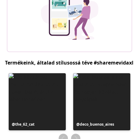
Termékeink, általad stílusossá téve #sharemevidaxl
Bejegyzés
the_62_cat
Bejegyzés
deco_buenos_aires
közzétevője
közzétevője