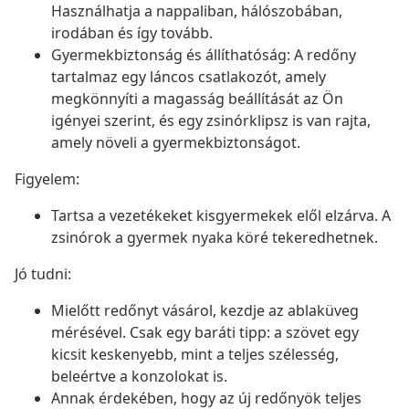
Használhatja a nappaliban, hálószobában,
irodában és így tovább.
Gyermekbiztonság és állíthatóság: A redőny
tartalmaz egy láncos csatlakozót, amely
megkönnyíti a magasság beállítását az Ön
igényei szerint, és egy zsinórklipsz is van rajta,
amely növeli a gyermekbiztonságot.
Figyelem:
Tartsa a vezetékeket kisgyermekek elől elzárva. A
zsinórok a gyermek nyaka köré tekeredhetnek.
Jó tudni:
Mielőtt redőnyt vásárol, kezdje az ablaküveg
mérésével. Csak egy baráti tipp: a szövet egy
kicsit keskenyebb, mint a teljes szélesség,
beleértve a konzolokat is.
Annak érdekében, hogy az új redőnyök teljes