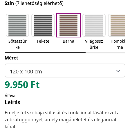
Szín
(7 lehetőség elérhető)
Sötétszür
Fekete
Barna
Világossz
Homokba
ke
ürke
rna
Méret
120 x 100 cm
9.950
Ft
Áfával
Leírás
Emelje fel szobája stílusát és funkcionalitását ezzel a
zebrafüggönnyel, amely magánéletet és eleganciát
kínál.