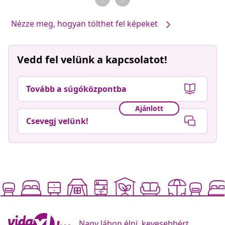
Nézze meg, hogyan tölthet fel képeket
Vedd fel velünk a kapcsolatot!
Tovább a súgóközpontba
Ajánlott
Csevegj velünk!
Nagy lábon élni, kevesebbért