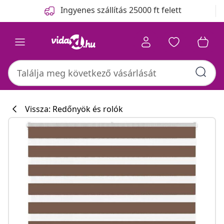
Előző
Következő
Ingyenes szállítás 25000 ft felett
Vissza: Redőnyök és rolók