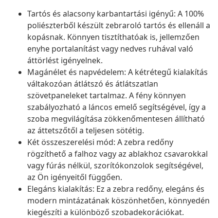
Tartós és alacsony karbantartási igényű: A 100%
poliészterből készült zebraroló tartós és ellenáll a
kopásnak. Könnyen tisztíthatóak is, jellemzően
enyhe portalanítást vagy nedves ruhával való
áttörlést igényelnek.
Magánélet és napvédelem: A kétrétegű kialakítás
váltakozóan átlátszó és átlátszatlan
szövetpaneleket tartalmaz. A fény könnyen
szabályozható a láncos emelő segítségével, így a
szoba megvilágítása zökkenőmentesen állítható
az áttetszőtől a teljesen sötétig.
Két összeszerelési mód: A zebra redőny
rögzíthető a falhoz vagy az ablakhoz csavarokkal
vagy fúrás nélkül, szorítókonzolok segítségével,
az Ön igényeitől függően.
Elegáns kialakítás: Ez a zebra redőny, elegáns és
modern mintázatának köszönhetően, könnyedén
kiegészíti a különböző szobadekorációkat.