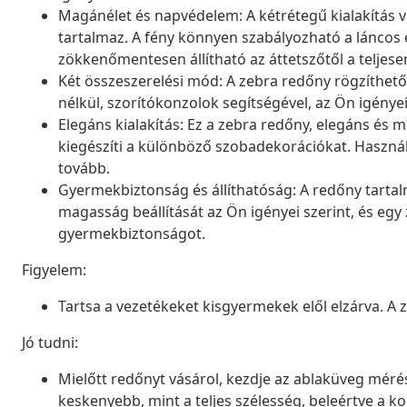
Magánélet és napvédelem: A kétrétegű kialakítás v
tartalmaz. A fény könnyen szabályozható a láncos 
zökkenőmentesen állítható az áttetszőtől a teljesen
Két összeszerelési mód: A zebra redőny rögzíthető
nélkül, szorítókonzolok segítségével, az Ön igénye
Elegáns kialakítás: Ez a zebra redőny, elegáns é
kiegészíti a különböző szobadekorációkat. Használ
tovább.
Gyermekbiztonság és állíthatóság: A redőny tartal
magasság beállítását az Ön igényei szerint, és egy z
gyermekbiztonságot.
Figyelem:
Tartsa a vezetékeket kisgyermekek elől elzárva. A
Jó tudni:
Mielőtt redőnyt vásárol, kezdje az ablaküveg mérésé
keskenyebb, mint a teljes szélesség, beleértve a ko