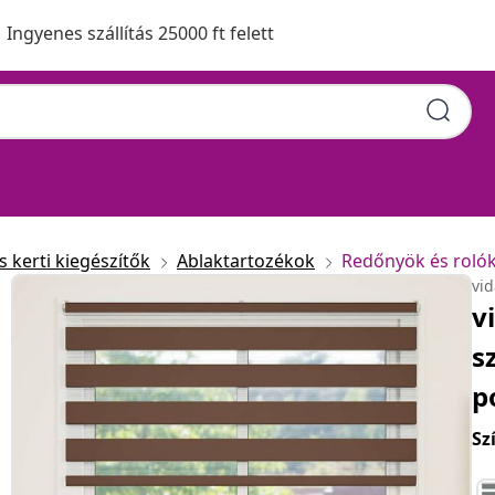
Ingyenes szállítás 25000 ft felett
 kerti kiegészítők
Ablaktartozékok
Redőnyök és roló
vi
v
s
p
Sz