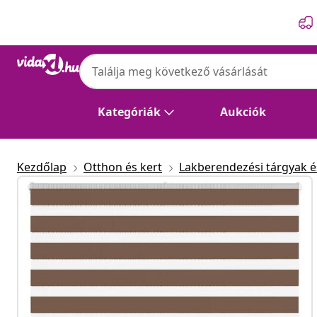
Előző
Következő
Kategóriák
Aukciók
Kezdőlap
Otthon és kert
Lakberendezési tárgyak és