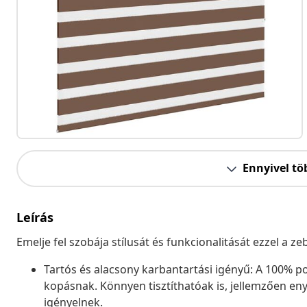
Ennyivel tö
Leírás
Emelje fel szobája stílusát és funkcionalitását ezzel a 
Tartós és alacsony karbantartási igényű: A 100% pol
kopásnak. Könnyen tisztíthatóak is, jellemzően eny
igényelnek.