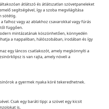
áltakozóan átlátszó és átlátszatlan szövetpaneleket
emelő segítségével, így a szoba megvilágítása
 sötétig.
 a falhoz vagy az ablakhoz csavarokkal vagy fúrás
itől függően.
s modern mintázatának köszönhetően, könnyedén
hatja a nappaliban, hálószobában, irodában és így
maz egy láncos csatlakozót, amely megkönnyíti a
sinórklipsz is van rajta, amely növeli a
 zsinórok a gyermek nyaka köré tekeredhetnek.
vel. Csak egy baráti tipp: a szövet egy kicsit
nzolokat is.