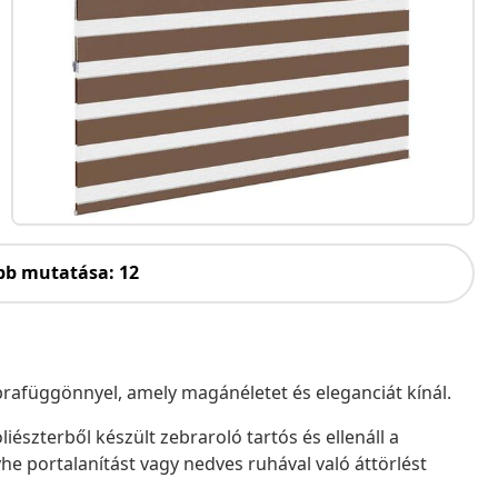
bb mutatása: 12
zebrafüggönnyel, amely magánéletet és eleganciát kínál.
iészterből készült zebraroló tartós és ellenáll a
he portalanítást vagy nedves ruhával való áttörlést