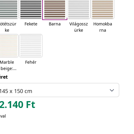
ötétszür
Fekete
Barna
Világossz
Homokba
ke
ürke
rna
Marble
Fehér
beige:
Márvány
ret
bézs
145 x 150 cm
2.140
Ft
val