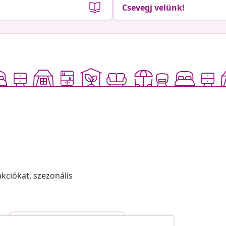
Csevegj velünk!
akciókat, szezonális
Szerződéstől való elállás