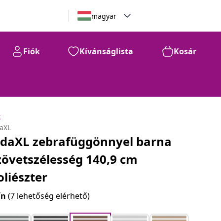
magyar
Fiók
Kívánságlista
Kosár
k
daXL
idaXL zebrafüggönnyel barna
zövetszélesség 140,9 cm
oliészter
ín
(7 lehetőség elérhető)