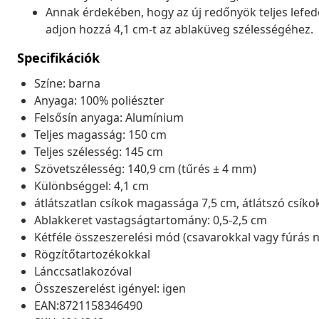
Annak érdekében, hogy az új redőnyök teljes lefed
adjon hozzá 4,1 cm-t az ablaküveg szélességéhez.
Specifikációk
Színe: barna
Anyaga: 100% poliészter
Felsősín anyaga: Alumínium
Teljes magasság: 150 cm
Teljes szélesség: 145 cm
Szövetszélesség: 140,9 cm (tűrés ± 4 mm)
Különbséggel: 4,1 cm
átlátszatlan csíkok magassága 7,5 cm, átlátszó csíko
Ablakkeret vastagságtartomány: 0,5-2,5 cm
Kétféle összeszerelési mód (csavarokkal vagy fúrás n
Rögzítőtartozékokkal
Lánccsatlakozóval
Összeszerelést igényel: igen
EAN:8721158346490