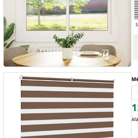
S
Mé
1
Áfá