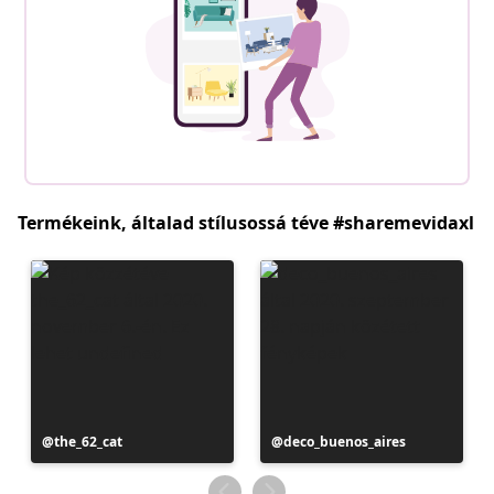
Termékeink, általad stílusossá téve #sharemevidaxl
Bejegyzés
the_62_cat
Bejegyzés
deco_buenos_aires
közzétevője
közzétevője