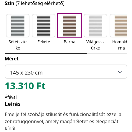
Szín
(7 lehetőség elérhető)
Sötétszür
Fekete
Barna
Világossz
Homokba
ke
ürke
rna
Méret
145 x 230 cm
13.310
Ft
Áfával
Leírás
Emelje fel szobája stílusát és funkcionalitását ezzel a
zebrafüggönnyel, amely magánéletet és eleganciát
kínál.