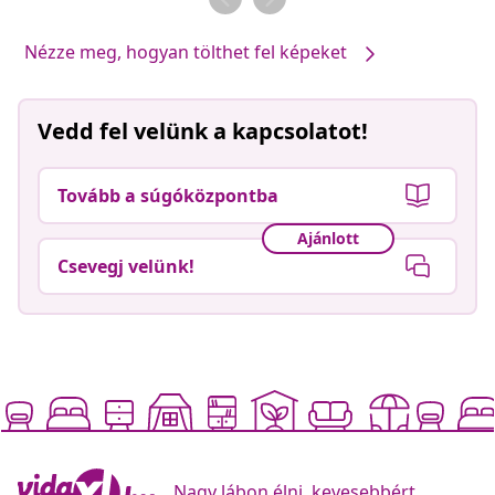
Nézze meg, hogyan tölthet fel képeket
Vedd fel velünk a kapcsolatot!
Tovább a súgóközpontba
Ajánlott
Csevegj velünk!
Nagy lábon élni, kevesebbért