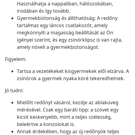
Használhatja a nappaliban, hálószobában,
irodában és így tovább.
Gyermekbiztonság és állíthatóság: A redőny
tartalmaz egy láncos csatlakozót, amely
megkönnyíti a magasság beállítását az Ön
igényei szerint, és egy zsinórklipsz is van rajta,
amely növeli a gyermekbiztonságot.
Figyelem:
Tartsa a vezetékeket kisgyermekek elől elzárva. A
zsinórok a gyermek nyaka köré tekeredhetnek.
Jó tudni:
Mielőtt redőnyt vásárol, kezdje az ablaküveg
mérésével. Csak egy baráti tipp: a szövet egy
kicsit keskenyebb, mint a teljes szélesség,
beleértve a konzolokat is.
Annak érdekében, hogy az új redőnyök teljes