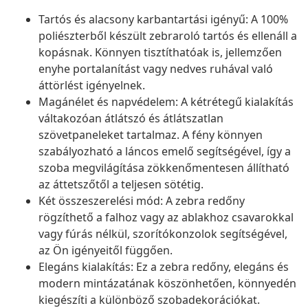
Tartós és alacsony karbantartási igényű: A 100%
poliészterből készült zebraroló tartós és ellenáll a
kopásnak. Könnyen tisztíthatóak is, jellemzően
enyhe portalanítást vagy nedves ruhával való
áttörlést igényelnek.
Magánélet és napvédelem: A kétrétegű kialakítás
váltakozóan átlátszó és átlátszatlan
szövetpaneleket tartalmaz. A fény könnyen
szabályozható a láncos emelő segítségével, így a
szoba megvilágítása zökkenőmentesen állítható
az áttetszőtől a teljesen sötétig.
Két összeszerelési mód: A zebra redőny
rögzíthető a falhoz vagy az ablakhoz csavarokkal
vagy fúrás nélkül, szorítókonzolok segítségével,
az Ön igényeitől függően.
Elegáns kialakítás: Ez a zebra redőny, elegáns és
modern mintázatának köszönhetően, könnyedén
kiegészíti a különböző szobadekorációkat.