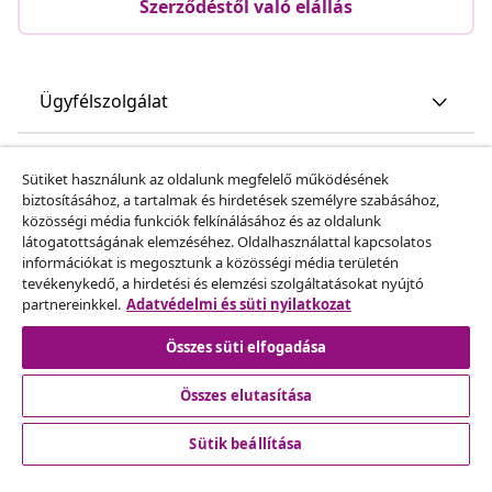
Szerződéstől való elállás
Ügyfélszolgálat
Üzlet
Sütiket használunk az oldalunk megfelelő működésének
biztosításához, a tartalmak és hirdetések személyre szabásához,
közösségi média funkciók felkínálásához és az oldalunk
vidaXL
látogatottságának elemzéséhez. Oldalhasználattal kapcsolatos
információkat is megosztunk a közösségi média területén
tevékenykedő, a hirdetési és elemzési szolgáltatásokat nyújtó
Fedezz fel többet
partnereinkkel.
Adatvédelmi és süti nyilatkozat
Összes süti elfogadása
Összes elutasítása
Sütik beállítása
© 2008-2026 vidaXL A www.vidaxl.hu a vidaXL Marketplace
Europe B.V. Weboldala