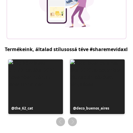
Termékeink, általad stílusossá téve #sharemevidaxl
Bejegyzés
the_62_cat
Bejegyzés
deco_buenos_aires
közzétevője
közzétevője