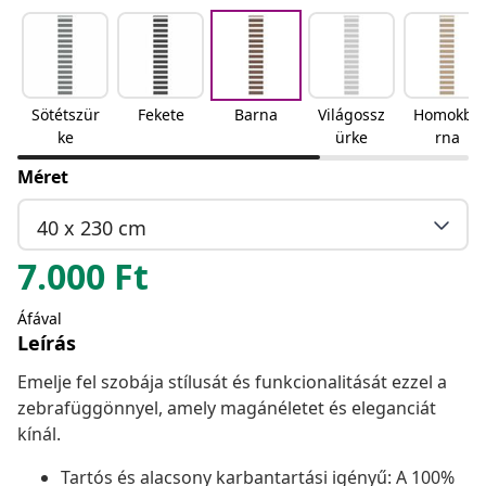
Sötétszür
Fekete
Barna
Világossz
Homokba
ke
ürke
rna
Méret
40 x 230 cm
7.000
Ft
Áfával
Leírás
Emelje fel szobája stílusát és funkcionalitását ezzel a
zebrafüggönnyel, amely magánéletet és eleganciát
kínál.
Tartós és alacsony karbantartási igényű: A 100%