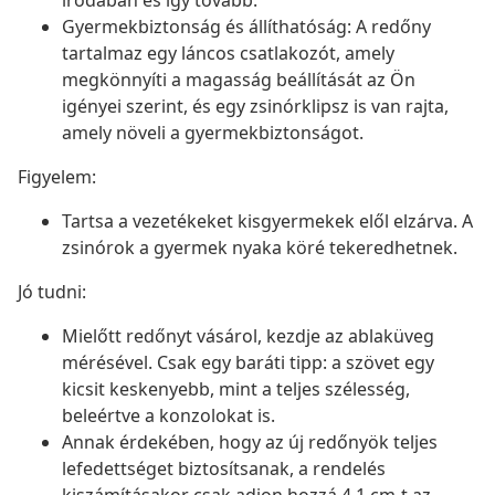
irodában és így tovább.
Gyermekbiztonság és állíthatóság: A redőny
tartalmaz egy láncos csatlakozót, amely
megkönnyíti a magasság beállítását az Ön
igényei szerint, és egy zsinórklipsz is van rajta,
amely növeli a gyermekbiztonságot.
Figyelem:
Tartsa a vezetékeket kisgyermekek elől elzárva. A
zsinórok a gyermek nyaka köré tekeredhetnek.
Jó tudni:
Mielőtt redőnyt vásárol, kezdje az ablaküveg
mérésével. Csak egy baráti tipp: a szövet egy
kicsit keskenyebb, mint a teljes szélesség,
beleértve a konzolokat is.
Annak érdekében, hogy az új redőnyök teljes
lefedettséget biztosítsanak, a rendelés