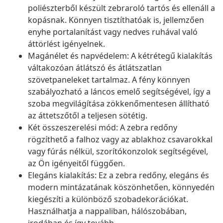
poliészterből készült zebraroló tartós és ellenáll a
kopásnak. Könnyen tisztíthatóak is, jellemzően
enyhe portalanítást vagy nedves ruhával való
áttörlést igényelnek.
Magánélet és napvédelem: A kétrétegű kialakítás
váltakozóan átlátszó és átlátszatlan
szövetpaneleket tartalmaz. A fény könnyen
szabályozható a láncos emelő segítségével, így a
szoba megvilágítása zökkenőmentesen állítható
az áttetszőtől a teljesen sötétig.
Két összeszerelési mód: A zebra redőny
rögzíthető a falhoz vagy az ablakhoz csavarokkal
vagy fúrás nélkül, szorítókonzolok segítségével,
az Ön igényeitől függően.
Elegáns kialakítás: Ez a zebra redőny, elegáns és
modern mintázatának köszönhetően, könnyedén
kiegészíti a különböző szobadekorációkat.
Használhatja a nappaliban, hálószobában,