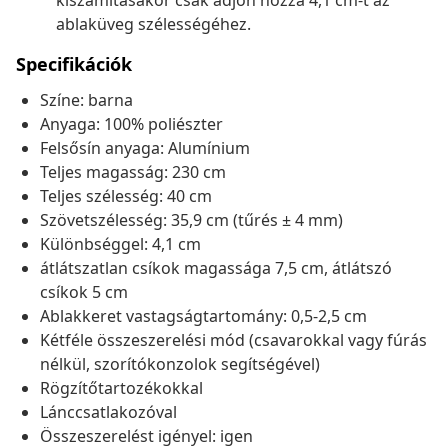
kiszámításakor csak adjon hozzá 4,1 cm-t az
ablaküveg szélességéhez.
Specifikációk
Színe: barna
Anyaga: 100% poliészter
Felsősín anyaga: Alumínium
Teljes magasság: 230 cm
Teljes szélesség: 40 cm
Szövetszélesség: 35,9 cm (tűrés ± 4 mm)
Különbséggel: 4,1 cm
átlátszatlan csíkok magassága 7,5 cm, átlátszó
csíkok 5 cm
Ablakkeret vastagságtartomány: 0,5-2,5 cm
Kétféle összeszerelési mód (csavarokkal vagy fúrás
nélkül, szorítókonzolok segítségével)
Rögzítőtartozékokkal
Lánccsatlakozóval
Összeszerelést igényel: igen