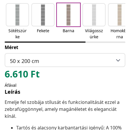
Sötétszür
Fekete
Barna
Világossz
Homokba
ke
ürke
rna
Méret
50 x 200 cm
6.610
Ft
Áfával
Leírás
Emelje fel szobája stílusát és funkcionalitását ezzel a
zebrafüggönnyel, amely magánéletet és eleganciát
kínál.
Tartós és alacsony karbantartási igényű: A 100%