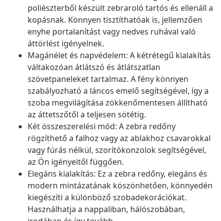
poliészterből készült zebraroló tartós és ellenáll a
kopásnak. Könnyen tisztíthatóak is, jellemzően
enyhe portalanítást vagy nedves ruhával való
áttörlést igényelnek.
Magánélet és napvédelem: A kétrétegű kialakítás
váltakozóan átlátszó és átlátszatlan
szövetpaneleket tartalmaz. A fény könnyen
szabályozható a láncos emelő segítségével, így a
szoba megvilágítása zökkenőmentesen állítható
az áttetszőtől a teljesen sötétig.
Két összeszerelési mód: A zebra redőny
rögzíthető a falhoz vagy az ablakhoz csavarokkal
vagy fúrás nélkül, szorítókonzolok segítségével,
az Ön igényeitől függően.
Elegáns kialakítás: Ez a zebra redőny, elegáns és
modern mintázatának köszönhetően, könnyedén
kiegészíti a különböző szobadekorációkat.
Használhatja a nappaliban, hálószobában,