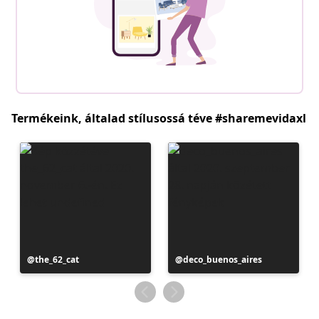
Termékeink, általad stílusossá téve #sharemevidaxl
Bejegyzés
the_62_cat
Bejegyzés
deco_buenos_aires
közzétevője
közzétevője