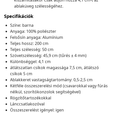
kiszámításakor csak adjon hozzá 4,1 cm-t az
ablaküveg szélességéhez.
Specifikációk
Színe: barna
Anyaga: 100% poliészter
Felsősín anyaga: Alumínium
Teljes hossz: 200 cm
Teljes szélesség: 50 cm
Szövetszélesség: 45,9 cm (tűrés ± 4 mm)
Különbséggel: 4,1 cm
átlátszatlan csíkok magassága 7,5 cm, átlátszó
csíkok 5 cm
Ablakkeret vastagságtartomány: 0,5-2,5 cm
Kétféle összeszerelési mód (csavarokkal vagy fúrás
nélkül, szorítókonzolok segítségével)
Rögzítőtartozékokkal
Lánccsatlakozóval
Összeszerelést igényel: igen