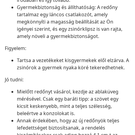
irodában és így tovább.
Gyermekbiztonság és állíthatóság: A redőny
tartalmaz egy láncos csatlakozót, amely
megkönnyíti a magasság beállítását az Ön
igényei szerint, és egy zsinórklipsz is van rajta,
amely növeli a gyermekbiztonságot.
Figyelem:
Tartsa a vezetékeket kisgyermekek elől elzárva. A
zsinórok a gyermek nyaka köré tekeredhetnek.
Jó tudni:
Mielőtt redőnyt vásárol, kezdje az ablaküveg
mérésével. Csak egy baráti tipp: a szövet egy
kicsit keskenyebb, mint a teljes szélesség,
beleértve a konzolokat is.
Annak érdekében, hogy az új redőnyök teljes
lefedettséget biztosítsanak, a rendelés