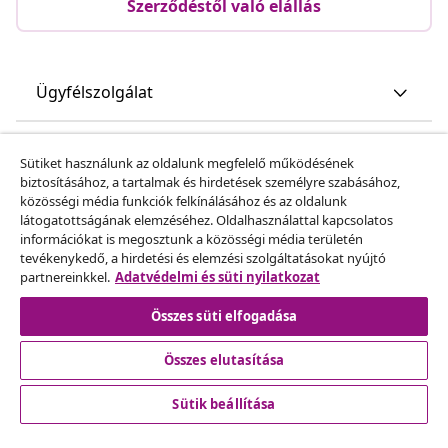
Szerződéstől való elállás
Ügyfélszolgálat
Üzlet
Sütiket használunk az oldalunk megfelelő működésének
biztosításához, a tartalmak és hirdetések személyre szabásához,
közösségi média funkciók felkínálásához és az oldalunk
vidaXL
látogatottságának elemzéséhez. Oldalhasználattal kapcsolatos
információkat is megosztunk a közösségi média területén
tevékenykedő, a hirdetési és elemzési szolgáltatásokat nyújtó
Fedezz fel többet
partnereinkkel.
Adatvédelmi és süti nyilatkozat
Összes süti elfogadása
Összes elutasítása
Sütik beállítása
© 2008-2026 vidaXL A www.vidaxl.hu a vidaXL Marketplace
Europe B.V. Weboldala