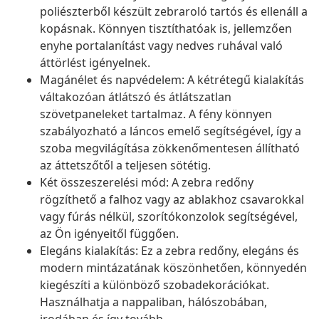
poliészterből készült zebraroló tartós és ellenáll a
kopásnak. Könnyen tisztíthatóak is, jellemzően
enyhe portalanítást vagy nedves ruhával való
áttörlést igényelnek.
Magánélet és napvédelem: A kétrétegű kialakítás
váltakozóan átlátszó és átlátszatlan
szövetpaneleket tartalmaz. A fény könnyen
szabályozható a láncos emelő segítségével, így a
szoba megvilágítása zökkenőmentesen állítható
az áttetszőtől a teljesen sötétig.
Két összeszerelési mód: A zebra redőny
rögzíthető a falhoz vagy az ablakhoz csavarokkal
vagy fúrás nélkül, szorítókonzolok segítségével,
az Ön igényeitől függően.
Elegáns kialakítás: Ez a zebra redőny, elegáns és
modern mintázatának köszönhetően, könnyedén
kiegészíti a különböző szobadekorációkat.
Használhatja a nappaliban, hálószobában,