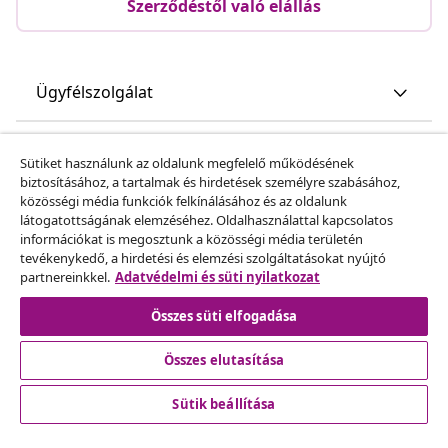
Szerződéstől való elállás
Ügyfélszolgálat
Üzlet
Sütiket használunk az oldalunk megfelelő működésének
biztosításához, a tartalmak és hirdetések személyre szabásához,
közösségi média funkciók felkínálásához és az oldalunk
vidaXL
látogatottságának elemzéséhez. Oldalhasználattal kapcsolatos
információkat is megosztunk a közösségi média területén
tevékenykedő, a hirdetési és elemzési szolgáltatásokat nyújtó
Fedezz fel többet
partnereinkkel.
Adatvédelmi és süti nyilatkozat
Összes süti elfogadása
Összes elutasítása
Sütik beállítása
© 2008-2026 vidaXL A www.vidaxl.hu a vidaXL Marketplace
Europe B.V. Weboldala