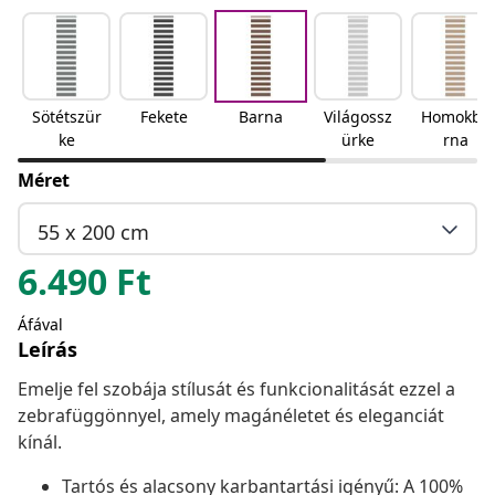
Sötétszür
Fekete
Barna
Világossz
Homokba
ke
ürke
rna
Méret
55 x 200 cm
6.490
Ft
Áfával
Leírás
Emelje fel szobája stílusát és funkcionalitását ezzel a
zebrafüggönnyel, amely magánéletet és eleganciát
kínál.
Tartós és alacsony karbantartási igényű: A 100%