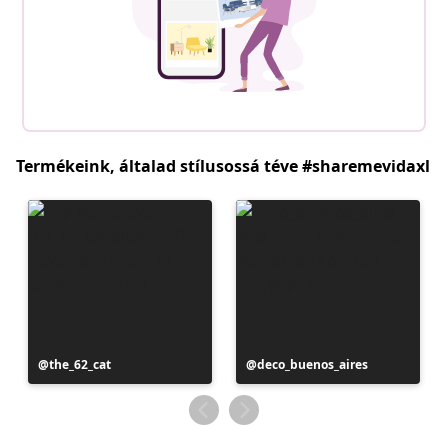
Termékeink, általad stílusossá téve #sharemevidaxl
Bejegyzés
the_62_cat
Bejegyzés
deco_buenos_aires
közzétevője
közzétevője