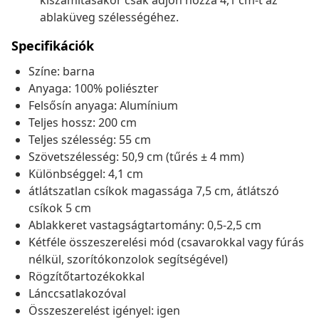
kiszámításakor csak adjon hozzá 4,1 cm-t az
ablaküveg szélességéhez.
Specifikációk
Színe: barna
Anyaga: 100% poliészter
Felsősín anyaga: Alumínium
Teljes hossz: 200 cm
Teljes szélesség: 55 cm
Szövetszélesség: 50,9 cm (tűrés ± 4 mm)
Különbséggel: 4,1 cm
átlátszatlan csíkok magassága 7,5 cm, átlátszó
csíkok 5 cm
Ablakkeret vastagságtartomány: 0,5-2,5 cm
Kétféle összeszerelési mód (csavarokkal vagy fúrás
nélkül, szorítókonzolok segítségével)
Rögzítőtartozékokkal
Lánccsatlakozóval
Összeszerelést igényel: igen