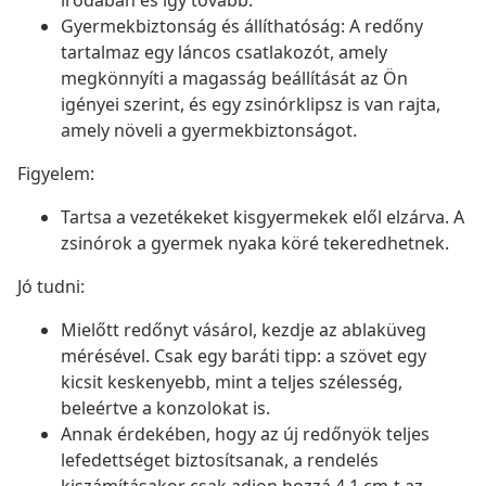
irodában és így tovább.
Gyermekbiztonság és állíthatóság: A redőny
tartalmaz egy láncos csatlakozót, amely
megkönnyíti a magasság beállítását az Ön
igényei szerint, és egy zsinórklipsz is van rajta,
amely növeli a gyermekbiztonságot.
Figyelem:
Tartsa a vezetékeket kisgyermekek elől elzárva. A
zsinórok a gyermek nyaka köré tekeredhetnek.
Jó tudni:
Mielőtt redőnyt vásárol, kezdje az ablaküveg
mérésével. Csak egy baráti tipp: a szövet egy
kicsit keskenyebb, mint a teljes szélesség,
beleértve a konzolokat is.
Annak érdekében, hogy az új redőnyök teljes
lefedettséget biztosítsanak, a rendelés