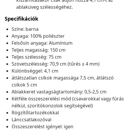
kiszámításakor csak adjon hozzá 4,1 cm-t az
ablaküveg szélességéhez.
Specifikációk
Színe: barna
Anyaga: 100% poliészter
Felsősín anyaga: Alumínium
Teljes magasság: 150 cm
Teljes szélesség: 75 cm
Szövetszélesség: 70,9 cm (tűrés ± 4 mm)
Különbséggel: 4,1 cm
átlátszatlan csíkok magassága 7,5 cm, átlátszó
csíkok 5 cm
Ablakkeret vastagságtartomány: 0,5-2,5 cm
Kétféle összeszerelési mód (csavarokkal vagy fúrás
nélkül, szorítókonzolok segítségével)
Rögzítőtartozékokkal
Lánccsatlakozóval
Összeszerelést igényel: igen