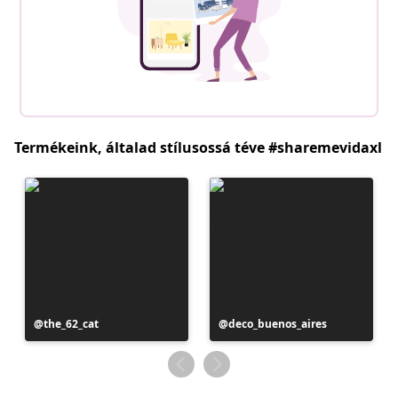
Termékeink, általad stílusossá téve #sharemevidaxl
Bejegyzés
the_62_cat
Bejegyzés
deco_buenos_aires
közzétevője
közzétevője