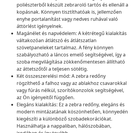
poliészterből készült zebraroló tartós és ellenáll a
kopásnak. Könnyen tisztíthatóak is, jellemzően
enyhe portalanítást vagy nedves ruhával való
áttörlést igényelnek.
Magánélet és napvédelem: A kétrétegű kialakítás
váltakozóan átlátszó és átlátszatlan
szövetpaneleket tartalmaz. A fény könnyen
szabályozható a láncos emelő segítségével, így a
szoba megvilágítása zökkenőmentesen állítható
az áttetszőtől a teljesen sötétig.
Két összeszerelési mód: A zebra redőny
rögzíthető a falhoz vagy az ablakhoz csavarokkal
vagy fúrás nélkül, szorítókonzolok segítségével,
az Ön igényeitől függően.
Elegáns kialakítás: Ez a zebra redőny, elegáns és
modern mintázatának köszönhetően, könnyedén
kiegészíti a különböző szobadekorációkat.
Használhatja a nappaliban, hálószobában,