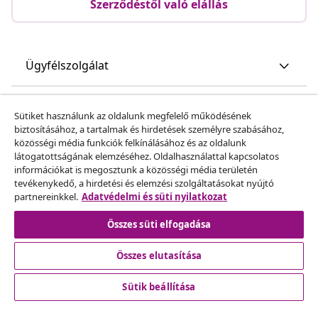
Szerződéstől való elállás
Ügyfélszolgálat
Üzlet
Sütiket használunk az oldalunk megfelelő működésének
biztosításához, a tartalmak és hirdetések személyre szabásához,
közösségi média funkciók felkínálásához és az oldalunk
vidaXL
látogatottságának elemzéséhez. Oldalhasználattal kapcsolatos
információkat is megosztunk a közösségi média területén
tevékenykedő, a hirdetési és elemzési szolgáltatásokat nyújtó
Fedezz fel többet
partnereinkkel.
Adatvédelmi és süti nyilatkozat
Összes süti elfogadása
Összes elutasítása
Sütik beállítása
© 2008-2026 vidaXL A www.vidaxl.hu a vidaXL Marketplace
Europe B.V. Weboldala