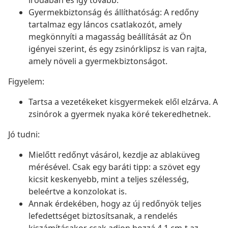
irodában és így tovább.
Gyermekbiztonság és állíthatóság: A redőny
tartalmaz egy láncos csatlakozót, amely
megkönnyíti a magasság beállítását az Ön
igényei szerint, és egy zsinórklipsz is van rajta,
amely növeli a gyermekbiztonságot.
Figyelem:
Tartsa a vezetékeket kisgyermekek elől elzárva. A
zsinórok a gyermek nyaka köré tekeredhetnek.
Jó tudni:
Mielőtt redőnyt vásárol, kezdje az ablaküveg
mérésével. Csak egy baráti tipp: a szövet egy
kicsit keskenyebb, mint a teljes szélesség,
beleértve a konzolokat is.
Annak érdekében, hogy az új redőnyök teljes
lefedettséget biztosítsanak, a rendelés