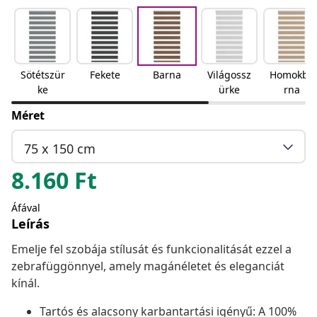
Sötétszür
Fekete
Barna
Világossz
Homokba
ke
ürke
rna
Méret
75 x 150 cm
8.160
Ft
Áfával
Leírás
Emelje fel szobája stílusát és funkcionalitását ezzel a
zebrafüggönnyel, amely magánéletet és eleganciát
kínál.
Tartós és alacsony karbantartási igényű: A 100%