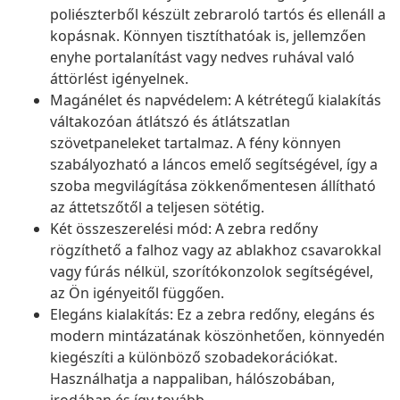
poliészterből készült zebraroló tartós és ellenáll a
kopásnak. Könnyen tisztíthatóak is, jellemzően
enyhe portalanítást vagy nedves ruhával való
áttörlést igényelnek.
Magánélet és napvédelem: A kétrétegű kialakítás
váltakozóan átlátszó és átlátszatlan
szövetpaneleket tartalmaz. A fény könnyen
szabályozható a láncos emelő segítségével, így a
szoba megvilágítása zökkenőmentesen állítható
az áttetszőtől a teljesen sötétig.
Két összeszerelési mód: A zebra redőny
rögzíthető a falhoz vagy az ablakhoz csavarokkal
vagy fúrás nélkül, szorítókonzolok segítségével,
az Ön igényeitől függően.
Elegáns kialakítás: Ez a zebra redőny, elegáns és
modern mintázatának köszönhetően, könnyedén
kiegészíti a különböző szobadekorációkat.
Használhatja a nappaliban, hálószobában,