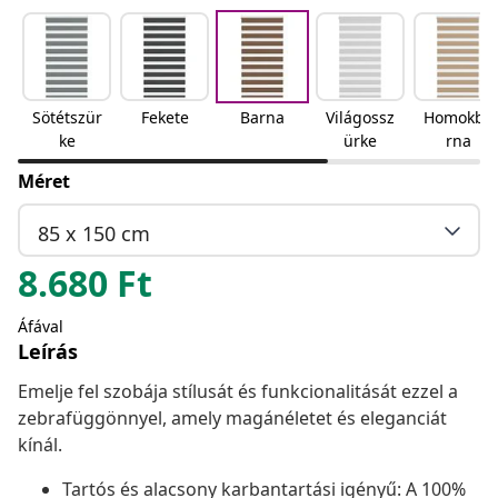
Sötétszür
Fekete
Barna
Világossz
Homokba
ke
ürke
rna
Méret
85 x 150 cm
8.680
Ft
Áfával
Leírás
Emelje fel szobája stílusát és funkcionalitását ezzel a
zebrafüggönnyel, amely magánéletet és eleganciát
kínál.
Tartós és alacsony karbantartási igényű: A 100%