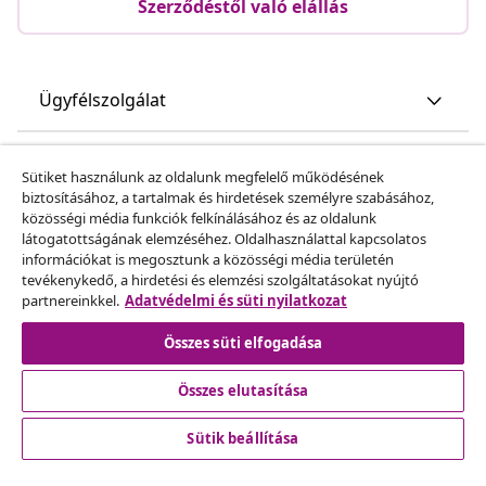
Szerződéstől való elállás
Ügyfélszolgálat
Üzlet
Sütiket használunk az oldalunk megfelelő működésének
biztosításához, a tartalmak és hirdetések személyre szabásához,
közösségi média funkciók felkínálásához és az oldalunk
vidaXL
látogatottságának elemzéséhez. Oldalhasználattal kapcsolatos
információkat is megosztunk a közösségi média területén
tevékenykedő, a hirdetési és elemzési szolgáltatásokat nyújtó
Fedezz fel többet
partnereinkkel.
Adatvédelmi és süti nyilatkozat
Összes süti elfogadása
Összes elutasítása
Sütik beállítása
© 2008-2026 vidaXL A www.vidaxl.hu a vidaXL Marketplace
Europe B.V. Weboldala