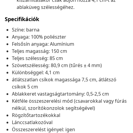
kiszámításakor csak adjon hozzá 4,1 cm-t az
ablaküveg szélességéhez.
Specifikációk
Színe: barna
Anyaga: 100% poliészter
Felsősín anyaga: Alumínium
Teljes magasság: 150 cm
Teljes szélesség: 85 cm
Szövetszélesség: 80,9 cm (tűrés ± 4 mm)
Különbséggel: 4,1 cm
átlátszatlan csíkok magassága 7,5 cm, átlátszó
csíkok 5 cm
Ablakkeret vastagságtartomány: 0,5-2,5 cm
Kétféle összeszerelési mód (csavarokkal vagy fúrás
nélkül, szorítókonzolok segítségével)
Rögzítőtartozékokkal
Lánccsatlakozóval
Összeszerelést igényel: igen