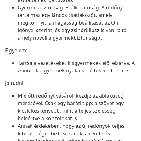
irodában és így tovább.
Gyermekbiztonság és állíthatóság: A redőny
tartalmaz egy láncos csatlakozót, amely
megkönnyíti a magasság beállítását az Ön
igényei szerint, és egy zsinórklipsz is van rajta,
amely növeli a gyermekbiztonságot.
Figyelem:
Tartsa a vezetékeket kisgyermekek elől elzárva. A
zsinórok a gyermek nyaka köré tekeredhetnek.
Jó tudni:
Mielőtt redőnyt vásárol, kezdje az ablaküveg
mérésével. Csak egy baráti tipp: a szövet egy
kicsit keskenyebb, mint a teljes szélesség,
beleértve a konzolokat is.
Annak érdekében, hogy az új redőnyök teljes
lefedettséget biztosítsanak, a rendelés