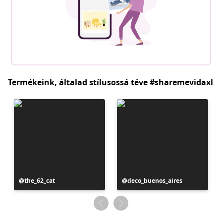
Termékeink, általad stílusossá téve #sharemevidaxl
Bejegyzés
the_62_cat
Bejegyzés
deco_buenos_aires
közzétevője
közzétevője