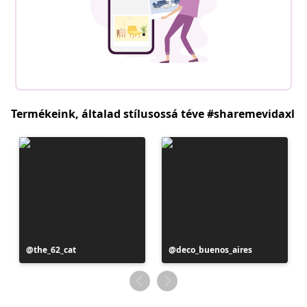
Termékeink, általad stílusossá téve #sharemevidaxl
Bejegyzés
the_62_cat
Bejegyzés
deco_buenos_aires
közzétevője
közzétevője