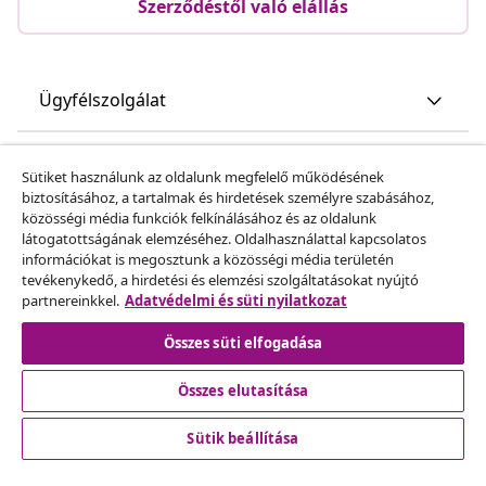
Szerződéstől való elállás
Ügyfélszolgálat
Üzlet
Sütiket használunk az oldalunk megfelelő működésének
biztosításához, a tartalmak és hirdetések személyre szabásához,
közösségi média funkciók felkínálásához és az oldalunk
vidaXL
látogatottságának elemzéséhez. Oldalhasználattal kapcsolatos
információkat is megosztunk a közösségi média területén
tevékenykedő, a hirdetési és elemzési szolgáltatásokat nyújtó
Fedezz fel többet
partnereinkkel.
Adatvédelmi és süti nyilatkozat
Összes süti elfogadása
Összes elutasítása
Sütik beállítása
© 2008-2026 vidaXL A www.vidaxl.hu a vidaXL Marketplace
Europe B.V. Weboldala