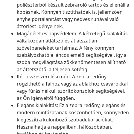
poliészterből készült zebraroló tartós és ellenáll a
kopásnak. Könnyen tisztíthatóak is, jellemzően
enyhe portalanítást vagy nedves ruhával való
áttörlést igényelnek.
Magánélet és napvédelem: A kétrétegű kialakítás
váltakozóan átlátszó és átlátszatlan
szövetpaneleket tartalmaz. A fény könnyen
szabályozható a láncos emelő segítségével, így a
szoba megvilágítása zökkenőmentesen állítható
az áttetszőtől a teljesen sötétig.
Két összeszerelési mód: A zebra redőny
rögzíthető a falhoz vagy az ablakhoz csavarokkal
vagy fúrás nélkül, szorítókonzolok segítségével,
az Ön igényeitől függően.
Elegáns kialakítás: Ez a zebra redőny, elegáns és
modern mintázatának köszönhetően, könnyedén
kiegészíti a különböző szobadekorációkat.
Használhatja a nappaliban, hálószobában,