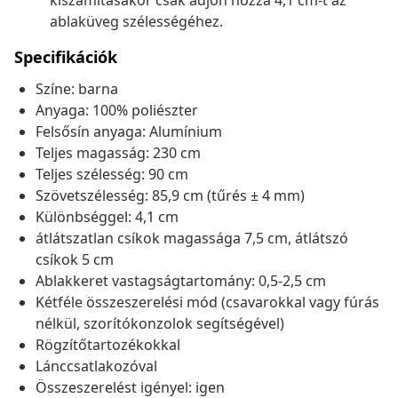
kiszámításakor csak adjon hozzá 4,1 cm-t az
ablaküveg szélességéhez.
Specifikációk
Színe: barna
Anyaga: 100% poliészter
Felsősín anyaga: Alumínium
Teljes magasság: 230 cm
Teljes szélesség: 90 cm
Szövetszélesség: 85,9 cm (tűrés ± 4 mm)
Különbséggel: 4,1 cm
átlátszatlan csíkok magassága 7,5 cm, átlátszó
csíkok 5 cm
Ablakkeret vastagságtartomány: 0,5-2,5 cm
Kétféle összeszerelési mód (csavarokkal vagy fúrás
nélkül, szorítókonzolok segítségével)
Rögzítőtartozékokkal
Lánccsatlakozóval
Összeszerelést igényel: igen