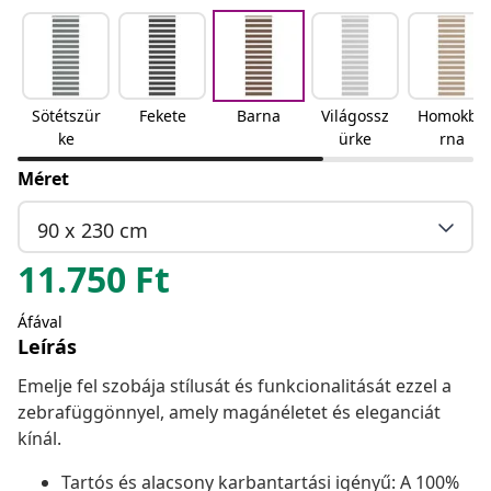
Sötétszür
Fekete
Barna
Világossz
Homokba
ke
ürke
rna
Méret
90 x 230 cm
11.750
Ft
Áfával
Leírás
Emelje fel szobája stílusát és funkcionalitását ezzel a
zebrafüggönnyel, amely magánéletet és eleganciát
kínál.
Tartós és alacsony karbantartási igényű: A 100%