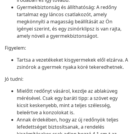
irodában és így tovább.
Gyermekbiztonság és állíthatóság: A redőny
tartalmaz egy láncos csatlakozót, amely
megkönnyíti a magasság beállítását az Ön
igényei szerint, és egy zsinórklipsz is van rajta,
amely növeli a gyermekbiztonságot.
Figyelem:
Tartsa a vezetékeket kisgyermekek elől elzárva. A
zsinórok a gyermek nyaka köré tekeredhetnek.
Jó tudni:
Mielőtt redőnyt vásárol, kezdje az ablaküveg
mérésével. Csak egy baráti tipp: a szövet egy
kicsit keskenyebb, mint a teljes szélesség,
beleértve a konzolokat is.
Annak érdekében, hogy az új redőnyök teljes
lefedettséget biztosítsanak, a rendelés