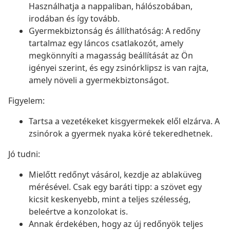
Használhatja a nappaliban, hálószobában,
irodában és így tovább.
Gyermekbiztonság és állíthatóság: A redőny
tartalmaz egy láncos csatlakozót, amely
megkönnyíti a magasság beállítását az Ön
igényei szerint, és egy zsinórklipsz is van rajta,
amely növeli a gyermekbiztonságot.
Figyelem:
Tartsa a vezetékeket kisgyermekek elől elzárva. A
zsinórok a gyermek nyaka köré tekeredhetnek.
Jó tudni:
Mielőtt redőnyt vásárol, kezdje az ablaküveg
mérésével. Csak egy baráti tipp: a szövet egy
kicsit keskenyebb, mint a teljes szélesség,
beleértve a konzolokat is.
Annak érdekében, hogy az új redőnyök teljes