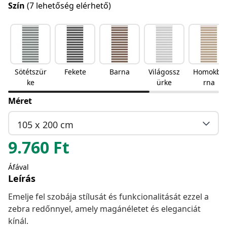
Szín
(7 lehetőség elérhető)
Sötétszür
Fekete
Barna
Világossz
Homokba
ke
ürke
rna
Méret
105 x 200 cm
9.760
Ft
Áfával
Leírás
Emelje fel szobája stílusát és funkcionalitását ezzel a
zebra redőnnyel, amely magánéletet és eleganciát
kínál.