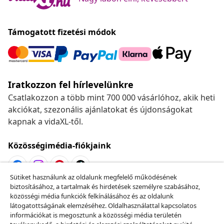
Támogatott fizetési módok
Iratkozzon fel hírlevelünkre
Csatlakozzon a több mint 700 000 vásárlóhoz, akik heti
akciókat, szezonális ajánlatokat és újdonságokat
kapnak a vidaXL-től.
Közösségimédia-fiókjaink
Sütiket használunk az oldalunk megfelelő működésének
biztosításához, a tartalmak és hirdetések személyre szabásához,
Szerződéstől való elállás
közösségi média funkciók felkínálásához és az oldalunk
Küldj be egy rendelés lemondására vonatkozó
látogatottságának elemzéséhez. Oldalhasználattal kapcsolatos
információkat is megosztunk a közösségi média területén
kérelmet.