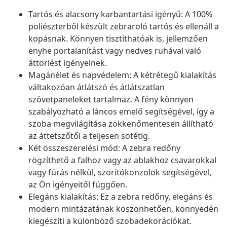
Tartós és alacsony karbantartási igényű: A 100%
poliészterből készült zebraroló tartós és ellenáll a
kopásnak. Könnyen tisztíthatóak is, jellemzően
enyhe portalanítást vagy nedves ruhával való
áttörlést igényelnek.
Magánélet és napvédelem: A kétrétegű kialakítás
váltakozóan átlátszó és átlátszatlan
szövetpaneleket tartalmaz. A fény könnyen
szabályozható a láncos emelő segítségével, így a
szoba megvilágítása zökkenőmentesen állítható
az áttetszőtől a teljesen sötétig.
Két összeszerelési mód: A zebra redőny
rögzíthető a falhoz vagy az ablakhoz csavarokkal
vagy fúrás nélkül, szorítókonzolok segítségével,
az Ön igényeitől függően.
Elegáns kialakítás: Ez a zebra redőny, elegáns és
modern mintázatának köszönhetően, könnyedén
kiegészíti a különböző szobadekorációkat.