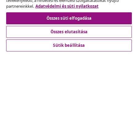
tevékenykedő, a hirdetési és elemzési szolgáltatásokat nyújtó
partnereinkkel.
Adatvédelmi és süti nyilatkozat
Szerződéstől való elállás
Összes süti elfogadása
Összes elutasítása
Ügyfélszolgálat
Sütik beállítása
Üzlet
vidaXL
Fedezz fel többet