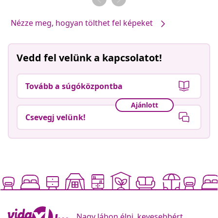
Nézze meg, hogyan tölthet fel képeket
Vedd fel velünk a kapcsolatot!
Tovább a súgóközpontba
Ajánlott
Csevegj velünk!
Nagy lábon élni, kevesebbért