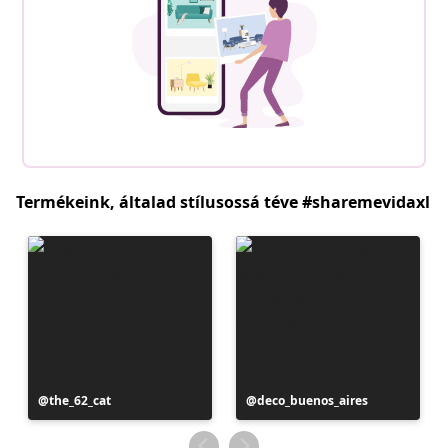
Termékeink, általad stílusossá téve #sharemevidaxl
Bejegyzés
the_62_cat
Bejegyzés
deco_buenos_aires
közzétevője
közzétevője