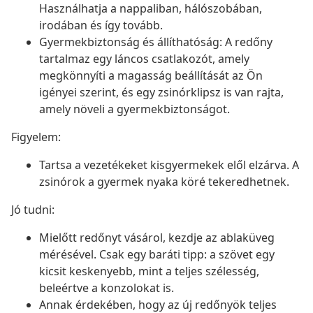
Használhatja a nappaliban, hálószobában,
irodában és így tovább.
Gyermekbiztonság és állíthatóság: A redőny
tartalmaz egy láncos csatlakozót, amely
megkönnyíti a magasság beállítását az Ön
igényei szerint, és egy zsinórklipsz is van rajta,
amely növeli a gyermekbiztonságot.
Figyelem:
Tartsa a vezetékeket kisgyermekek elől elzárva. A
zsinórok a gyermek nyaka köré tekeredhetnek.
Jó tudni:
Mielőtt redőnyt vásárol, kezdje az ablaküveg
mérésével. Csak egy baráti tipp: a szövet egy
kicsit keskenyebb, mint a teljes szélesség,
beleértve a konzolokat is.
Annak érdekében, hogy az új redőnyök teljes