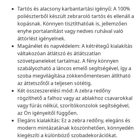
Tartós és alacsony karbantartási igényű: A 100%
poliészterből készült zebraroló tartós és ellenáll a
kopásnak. Könnyen tisztíthatóak is, jellemzően
enyhe portalanítást vagy nedves ruhával való
áttörlést igényelnek.
Magánélet és napvédelem: A kétrétegű kialakítás
váltakozóan átlátszó és átlátszatlan
szövetpaneleket tartalmaz. A fény könnyen
szabályozható a láncos emelő segítségével, így a
szoba megvilágítása zökkenőmentesen állítható
az áttetszőtől a teljesen sötétig.
Két összeszerelési mód: A zebra redőny
rögzíthető a falhoz vagy az ablakhoz csavarokkal
vagy fúrás nélkül, szorítókonzolok segítségével,
az Ön igényeitől függően.
Elegáns kialakítás: Ez a zebra redőny, elegáns és
modern mintázatának köszönhetően, könnyedén
kiegészíti a különböző szobadekorációkat.