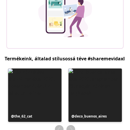
Termékeink, általad stílusossá téve #sharemevidaxl
Bejegyzés
the_62_cat
Bejegyzés
deco_buenos_aires
közzétevője
közzétevője