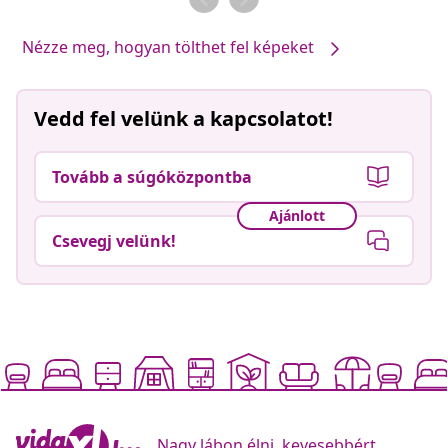
Nézze meg, hogyan tölthet fel képeket
Vedd fel velünk a kapcsolatot!
Tovább a súgóközpontba
Ajánlott
Csevegj velünk!
Nagy lábon élni, kevesebbért