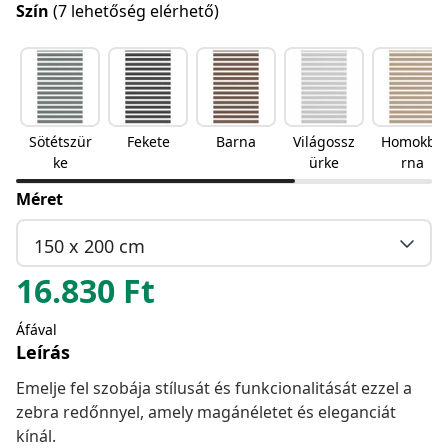
Szín
(7 lehetőség elérhető)
Sötétszür
Fekete
Barna
Világossz
Homokba
ke
ürke
rna
Méret
150 x 200 cm
16.830
Ft
Áfával
Leírás
Emelje fel szobája stílusát és funkcionalitását ezzel a
zebra redőnnyel, amely magánéletet és eleganciát
kínál.