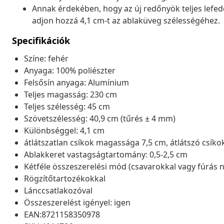
Annak érdekében, hogy az új redőnyök teljes lefed
adjon hozzá 4,1 cm-t az ablaküveg szélességéhez.
Specifikációk
Színe: fehér
Anyaga: 100% poliészter
Felsősín anyaga: Alumínium
Teljes magasság: 230 cm
Teljes szélesség: 45 cm
Szövetszélesség: 40,9 cm (tűrés ± 4 mm)
Különbséggel: 4,1 cm
átlátszatlan csíkok magassága 7,5 cm, átlátszó csíko
Ablakkeret vastagságtartomány: 0,5-2,5 cm
Kétféle összeszerelési mód (csavarokkal vagy fúrás n
Rögzítőtartozékokkal
Lánccsatlakozóval
Összeszerelést igényel: igen
EAN:8721158350978