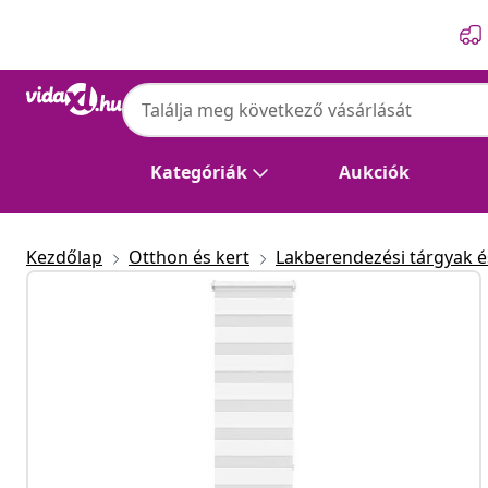
Előző
Következő
Kategóriák
Aukciók
Kezdőlap
Otthon és kert
Lakberendezési tárgyak és