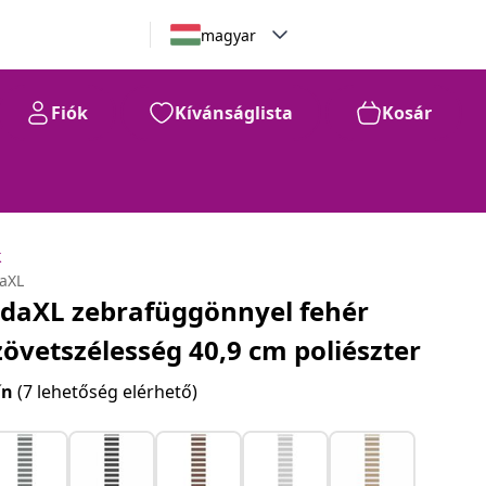
magyar
Fiók
Kívánságlista
Kosár
k
daXL
idaXL zebrafüggönnyel fehér
zövetszélesség 40,9 cm poliészter
ín
(7 lehetőség elérhető)