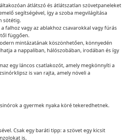
áltakozóan átlátszó és átlátszatlan szövetpaneleket
emelő segítségével, így a szoba megvilágítása
 sötétig.
 a falhoz vagy az ablakhoz csavarokkal vagy fúrás
itől függően.
s modern mintázatának köszönhetően, könnyedén
hatja a nappaliban, hálószobában, irodában és így
maz egy láncos csatlakozót, amely megkönnyíti a
sinórklipsz is van rajta, amely növeli a
 zsinórok a gyermek nyaka köré tekeredhetnek.
vel. Csak egy baráti tipp: a szövet egy kicsit
nzolokat is.