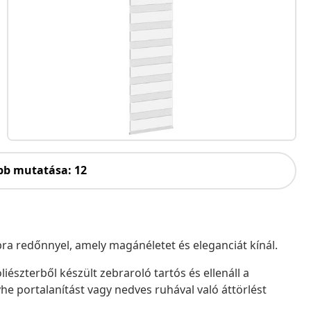
bb mutatása: 12
ebra redőnnyel, amely magánéletet és eleganciát kínál.
iészterből készült zebraroló tartós és ellenáll a
he portalanítást vagy nedves ruhával való áttörlést