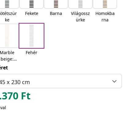
ötétszür
Fekete
Barna
Világossz
Homokba
ke
ürke
rna
Marble
Fehér
beige:
Márvány
ret
bézs
45 x 230 cm
.370
Ft
val