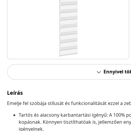
Ennyivel tö
Leírás
Emelje fel szobája stílusát és funkcionalitását ezzel a z
Tartós és alacsony karbantartási igényű: A 100% pol
kopásnak. Könnyen tisztíthatóak is, jellemzően eny
igényelnek.