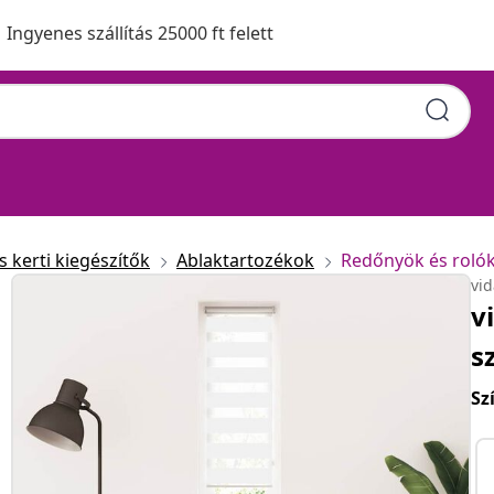
Ingyenes szállítás 25000 ft felett
 kerti kiegészítők
Ablaktartozékok
Redőnyök és roló
vi
v
s
Sz