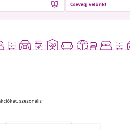
Csevegj velünk!
akciókat, szezonális
Szerződéstől való elállás