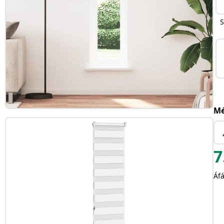
S
Mé
7
Áfá