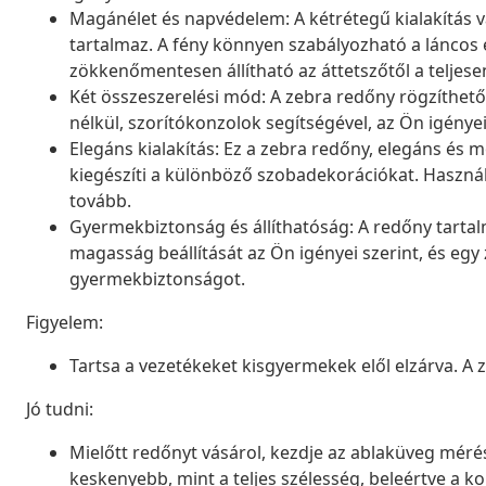
Magánélet és napvédelem: A kétrétegű kialakítás v
tartalmaz. A fény könnyen szabályozható a láncos 
zökkenőmentesen állítható az áttetszőtől a teljesen
Két összeszerelési mód: A zebra redőny rögzíthető
nélkül, szorítókonzolok segítségével, az Ön igénye
Elegáns kialakítás: Ez a zebra redőny, elegáns é
kiegészíti a különböző szobadekorációkat. Használ
tovább.
Gyermekbiztonság és állíthatóság: A redőny tartal
magasság beállítását az Ön igényei szerint, és egy z
gyermekbiztonságot.
Figyelem:
Tartsa a vezetékeket kisgyermekek elől elzárva. A
Jó tudni:
Mielőtt redőnyt vásárol, kezdje az ablaküveg mérésé
keskenyebb, mint a teljes szélesség, beleértve a ko