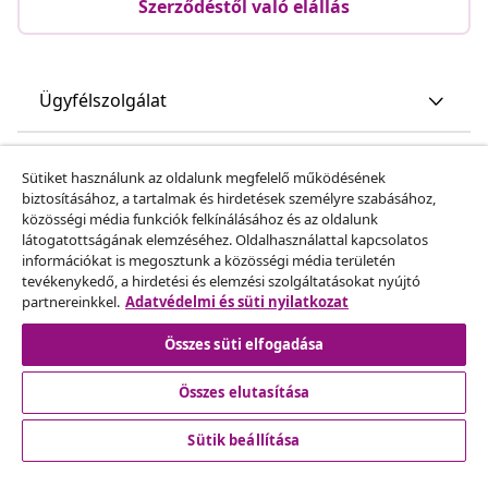
Szerződéstől való elállás
Ügyfélszolgálat
Üzlet
Sütiket használunk az oldalunk megfelelő működésének
biztosításához, a tartalmak és hirdetések személyre szabásához,
közösségi média funkciók felkínálásához és az oldalunk
vidaXL
látogatottságának elemzéséhez. Oldalhasználattal kapcsolatos
információkat is megosztunk a közösségi média területén
tevékenykedő, a hirdetési és elemzési szolgáltatásokat nyújtó
Fedezz fel többet
partnereinkkel.
Adatvédelmi és süti nyilatkozat
Összes süti elfogadása
Összes elutasítása
Sütik beállítása
© 2008-2026 vidaXL A www.vidaxl.hu a vidaXL Marketplace
Europe B.V. Weboldala