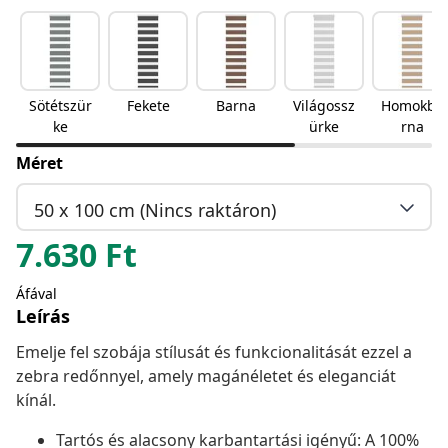
Sötétszür
Fekete
Barna
Világossz
Homokba
ke
ürke
rna
Méret
50 x 100 cm (Nincs raktáron)
7.630
Ft
Áfával
Leírás
Emelje fel szobája stílusát és funkcionalitását ezzel a
zebra redőnnyel, amely magánéletet és eleganciát
kínál.
Tartós és alacsony karbantartási igényű: A 100%