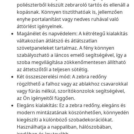
poliészterből készült zebraroló tartós és ellenáll a
kopásnak. Könnyen tisztíthatóak is, jellemzően
enyhe portalanítást vagy nedves ruhával való
áttörlést igényelnek.
Magánélet és napvédelem: A kétrétegű kialakítás
váltakozóan átlátszó és átlátszatlan
szövetpaneleket tartalmaz. A fény könnyen
szabályozható a láncos emelő segítségével, így a
szoba megvilágítása zökkenőmentesen állítható
az áttetszőtől a teljesen sötétig.
Két összeszerelési mód: A zebra redőny
rögzíthető a falhoz vagy az ablakhoz csavarokkal
vagy fúrás nélkül, szorítókonzolok segítségével,
az Ön igényeitől függően.
Elegáns kialakítás: Ez a zebra redőny, elegáns és
modern mintázatának köszönhetően, könnyedén
kiegészíti a különböző szobadekorációkat.
Használhatja a nappaliban, hálószobában,