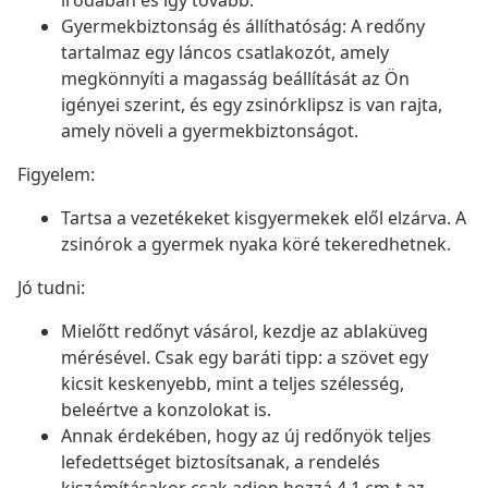
irodában és így tovább.
Gyermekbiztonság és állíthatóság: A redőny
tartalmaz egy láncos csatlakozót, amely
megkönnyíti a magasság beállítását az Ön
igényei szerint, és egy zsinórklipsz is van rajta,
amely növeli a gyermekbiztonságot.
Figyelem:
Tartsa a vezetékeket kisgyermekek elől elzárva. A
zsinórok a gyermek nyaka köré tekeredhetnek.
Jó tudni:
Mielőtt redőnyt vásárol, kezdje az ablaküveg
mérésével. Csak egy baráti tipp: a szövet egy
kicsit keskenyebb, mint a teljes szélesség,
beleértve a konzolokat is.
Annak érdekében, hogy az új redőnyök teljes
lefedettséget biztosítsanak, a rendelés