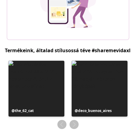
Termékeink, általad stílusossá téve #sharemevidaxl
Bejegyzés
the_62_cat
Bejegyzés
deco_buenos_aires
közzétevője
közzétevője