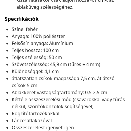
kiszámításakor csak adjon hozzá 4,1 cm-t az
ablaküveg szélességéhez.
Specifikációk
Színe: fehér
Anyaga: 100% poliészter
Felsősín anyaga: Alumínium
Teljes hossza: 100 cm
Teljes szélesség: 50 cm
Szövetszélesség: 45,9 cm (tűrés ± 4 mm)
Különbséggel: 4,1 cm
átlátszatlan csíkok magassága 7,5 cm, átlátszó
csíkok 5 cm
Ablakkeret vastagságtartomány: 0,5-2,5 cm
Kétféle összeszerelési mód (csavarokkal vagy fúrás
nélkül, szorítókonzolok segítségével)
Rögzítőtartozékokkal
Lánccsatlakozóval
Összeszerelést igényel: igen