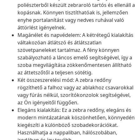
poliészterből készült zebraroló tartós és ellenáll a
kopásnak. Könnyen tisztíthatóak is, jellemzően
enyhe portalanítást vagy nedves ruhával való
áttörlést igényelnek.
Magánélet és napvédelem: A kétrétegű kialakítás
váltakozóan átlátszó és átlátszatlan
szövetpaneleket tartalmaz. A fény könnyen
szabályozható a láncos emelő segítségével, így a
szoba megvilágítása zökkenőmentesen állítható
az áttetszőtől a teljesen sötétig.
Két összeszerelési mód: A zebra redőny
rögzíthető a falhoz vagy az ablakhoz csavarokkal
vagy fúrás nélkül, szorítókonzolok segítségével,
az Ön igényeitől függően.
Elegáns kialakítás: Ez a zebra redőny, elegáns és
modern mintázatának köszönhetően, könnyedén
kiegészíti a különböző szobadekorációkat.
Használhatja a nappaliban, hálószobában,