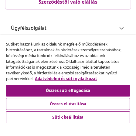
Szerződéstől való elállás
Ügyfélszolgálat
Sütiket használunk az oldalunk megfelelő működésének
Üzlet
biztosításához, a tartalmak és hirdetések személyre szabásához,
közösségi média funkciók felkínálásához és az oldalunk
látogatottságának elemzéséhez. Oldalhasználattal kapcsolatos
vidaXL
információkat is megosztunk a közösségi média területén
tevékenykedő, a hirdetési és elemzési szolgáltatásokat nyújtó
partnereinkkel.
Adatvédelmi és süti nyilatkozat
Fedezz fel többet
Összes süti elfogadása
Összes elutasítása
Sütik beállítása
© 2008-2026 vidaXL A www.vidaxl.hu a vidaXL Marketplace
Europe B.V. Weboldala