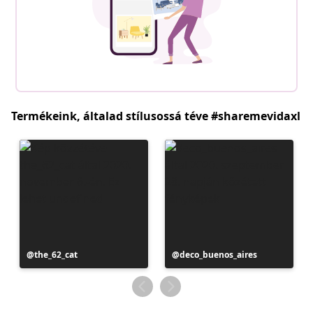
Termékeink, általad stílusossá téve #sharemevidaxl
Bejegyzés
the_62_cat
Bejegyzés
deco_buenos_aires
közzétevője
közzétevője