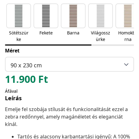
Sötétszür
Fekete
Barna
Világossz
Homokba
ke
ürke
rna
Méret
90 x 230 cm
11.900
Ft
Áfával
Leírás
Emelje fel szobája stílusát és funkcionalitását ezzel a
zebra redőnnyel, amely magánéletet és eleganciát
kínál.
Tartós és alacsony karbantartási igényű: A 100%