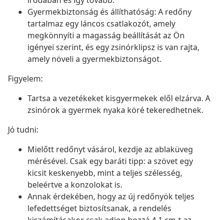
irodában és így tovább.
Gyermekbiztonság és állíthatóság: A redőny
tartalmaz egy láncos csatlakozót, amely
megkönnyíti a magasság beállítását az Ön
igényei szerint, és egy zsinórklipsz is van rajta,
amely növeli a gyermekbiztonságot.
Figyelem:
Tartsa a vezetékeket kisgyermekek elől elzárva. A
zsinórok a gyermek nyaka köré tekeredhetnek.
Jó tudni:
Mielőtt redőnyt vásárol, kezdje az ablaküveg
mérésével. Csak egy baráti tipp: a szövet egy
kicsit keskenyebb, mint a teljes szélesség,
beleértve a konzolokat is.
Annak érdekében, hogy az új redőnyök teljes
lefedettséget biztosítsanak, a rendelés