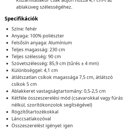
kiszámításakor csak adjon hozzá 4,1 cm-t az
ablaküveg szélességéhez.
Specifikációk
Színe: fehér
Anyaga: 100% poliészter
Felsősín anyaga: Alumínium
Teljes magasság: 230 cm
Teljes szélesség: 90 cm
Szövetszélesség: 85,9 cm (tűrés ± 4 mm)
Különbséggel: 4,1 cm
átlátszatlan csíkok magassága 7,5 cm, átlátszó
csíkok 5 cm
Ablakkeret vastagságtartomány: 0,5-2,5 cm
Kétféle összeszerelési mód (csavarokkal vagy fúrás
nélkül, szorítókonzolok segítségével)
Rögzítőtartozékokkal
Lánccsatlakozóval
Összeszerelést igényel: igen