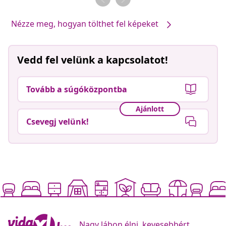
Nézze meg, hogyan tölthet fel képeket
Vedd fel velünk a kapcsolatot!
Tovább a súgóközpontba
Ajánlott
Csevegj velünk!
Nagy lábon élni, kevesebbért