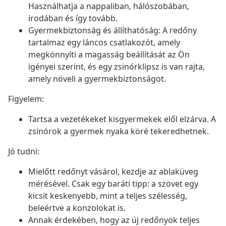
Használhatja a nappaliban, hálószobában,
irodában és így tovább.
Gyermekbiztonság és állíthatóság: A redőny
tartalmaz egy láncos csatlakozót, amely
megkönnyíti a magasság beállítását az Ön
igényei szerint, és egy zsinórklipsz is van rajta,
amely növeli a gyermekbiztonságot.
Figyelem:
Tartsa a vezetékeket kisgyermekek elől elzárva. A
zsinórok a gyermek nyaka köré tekeredhetnek.
Jó tudni:
Mielőtt redőnyt vásárol, kezdje az ablaküveg
mérésével. Csak egy baráti tipp: a szövet egy
kicsit keskenyebb, mint a teljes szélesség,
beleértve a konzolokat is.
Annak érdekében, hogy az új redőnyök teljes