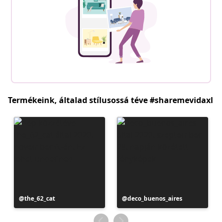
Termékeink, általad stílusossá téve #sharemevidaxl
Bejegyzés
the_62_cat
Bejegyzés
deco_buenos_aires
közzétevője
közzétevője