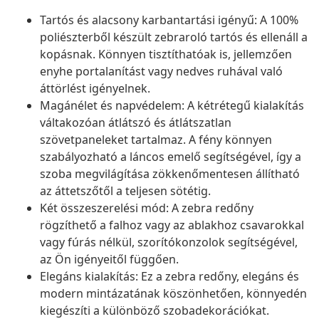
Tartós és alacsony karbantartási igényű: A 100%
poliészterből készült zebraroló tartós és ellenáll a
kopásnak. Könnyen tisztíthatóak is, jellemzően
enyhe portalanítást vagy nedves ruhával való
áttörlést igényelnek.
Magánélet és napvédelem: A kétrétegű kialakítás
váltakozóan átlátszó és átlátszatlan
szövetpaneleket tartalmaz. A fény könnyen
szabályozható a láncos emelő segítségével, így a
szoba megvilágítása zökkenőmentesen állítható
az áttetszőtől a teljesen sötétig.
Két összeszerelési mód: A zebra redőny
rögzíthető a falhoz vagy az ablakhoz csavarokkal
vagy fúrás nélkül, szorítókonzolok segítségével,
az Ön igényeitől függően.
Elegáns kialakítás: Ez a zebra redőny, elegáns és
modern mintázatának köszönhetően, könnyedén
kiegészíti a különböző szobadekorációkat.