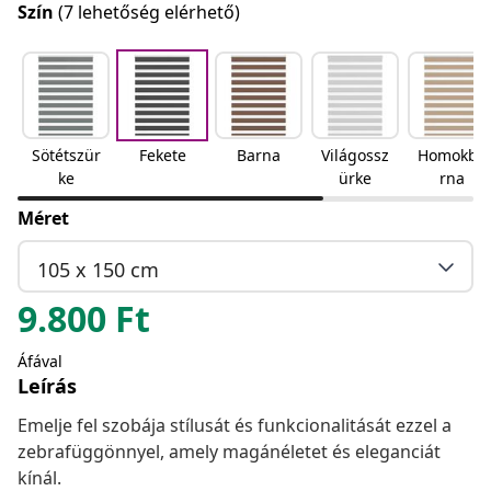
Szín
(7 lehetőség elérhető)
Sötétszür
Fekete
Barna
Világossz
Homokba
ke
ürke
rna
Méret
105 x 150 cm
9.800
Ft
Áfával
Leírás
Emelje fel szobája stílusát és funkcionalitását ezzel a
zebrafüggönnyel, amely magánéletet és eleganciát
kínál.