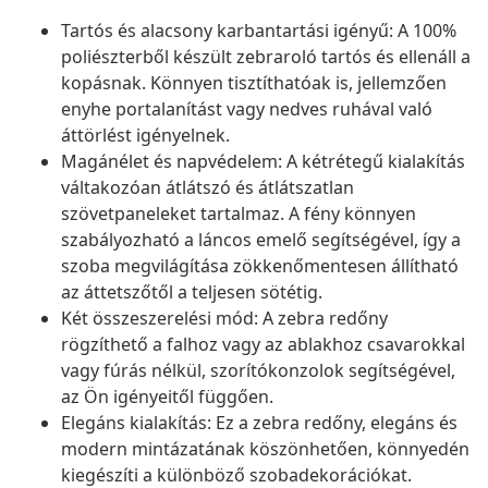
Tartós és alacsony karbantartási igényű: A 100%
poliészterből készült zebraroló tartós és ellenáll a
kopásnak. Könnyen tisztíthatóak is, jellemzően
enyhe portalanítást vagy nedves ruhával való
áttörlést igényelnek.
Magánélet és napvédelem: A kétrétegű kialakítás
váltakozóan átlátszó és átlátszatlan
szövetpaneleket tartalmaz. A fény könnyen
szabályozható a láncos emelő segítségével, így a
szoba megvilágítása zökkenőmentesen állítható
az áttetszőtől a teljesen sötétig.
Két összeszerelési mód: A zebra redőny
rögzíthető a falhoz vagy az ablakhoz csavarokkal
vagy fúrás nélkül, szorítókonzolok segítségével,
az Ön igényeitől függően.
Elegáns kialakítás: Ez a zebra redőny, elegáns és
modern mintázatának köszönhetően, könnyedén
kiegészíti a különböző szobadekorációkat.