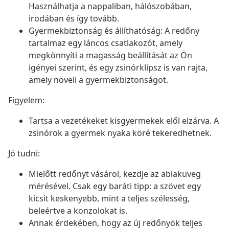
Használhatja a nappaliban, hálószobában,
irodában és így tovább.
Gyermekbiztonság és állíthatóság: A redőny
tartalmaz egy láncos csatlakozót, amely
megkönnyíti a magasság beállítását az Ön
igényei szerint, és egy zsinórklipsz is van rajta,
amely növeli a gyermekbiztonságot.
Figyelem:
Tartsa a vezetékeket kisgyermekek elől elzárva. A
zsinórok a gyermek nyaka köré tekeredhetnek.
Jó tudni:
Mielőtt redőnyt vásárol, kezdje az ablaküveg
mérésével. Csak egy baráti tipp: a szövet egy
kicsit keskenyebb, mint a teljes szélesség,
beleértve a konzolokat is.
Annak érdekében, hogy az új redőnyök teljes