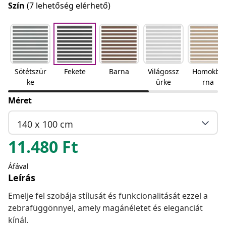
Szín
(7 lehetőség elérhető)
Sötétszür
Fekete
Barna
Világossz
Homokba
ke
ürke
rna
Méret
140 x 100 cm
11.480
Ft
Áfával
Leírás
Emelje fel szobája stílusát és funkcionalitását ezzel a
zebrafüggönnyel, amely magánéletet és eleganciát
kínál.