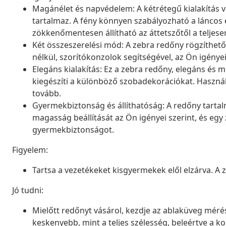
Magánélet és napvédelem: A kétrétegű kialakítás v
tartalmaz. A fény könnyen szabályozható a láncos 
zökkenőmentesen állítható az áttetszőtől a teljesen
Két összeszerelési mód: A zebra redőny rögzíthető
nélkül, szorítókonzolok segítségével, az Ön igénye
Elegáns kialakítás: Ez a zebra redőny, elegáns é
kiegészíti a különböző szobadekorációkat. Használ
tovább.
Gyermekbiztonság és állíthatóság: A redőny tartal
magasság beállítását az Ön igényei szerint, és egy z
gyermekbiztonságot.
Figyelem:
Tartsa a vezetékeket kisgyermekek elől elzárva. A
Jó tudni:
Mielőtt redőnyt vásárol, kezdje az ablaküveg mérésé
keskenyebb, mint a teljes szélesség, beleértve a ko