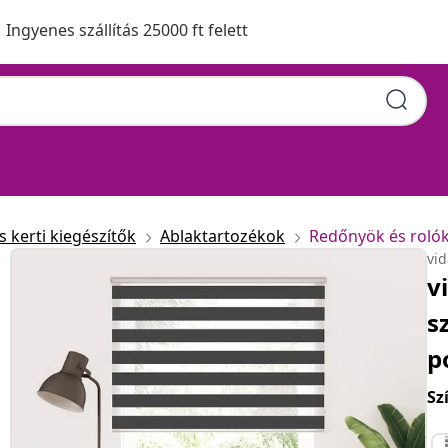
Ingyenes szállítás 25000 ft felett
 kerti kiegészítők
Ablaktartozékok
Redőnyök és roló
vi
v
s
p
Sz