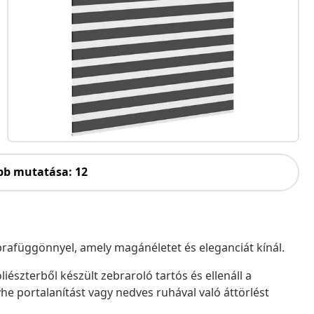
bb mutatása: 12
zebrafüggönnyel, amely magánéletet és eleganciát kínál.
iészterből készült zebraroló tartós és ellenáll a
he portalanítást vagy nedves ruhával való áttörlést