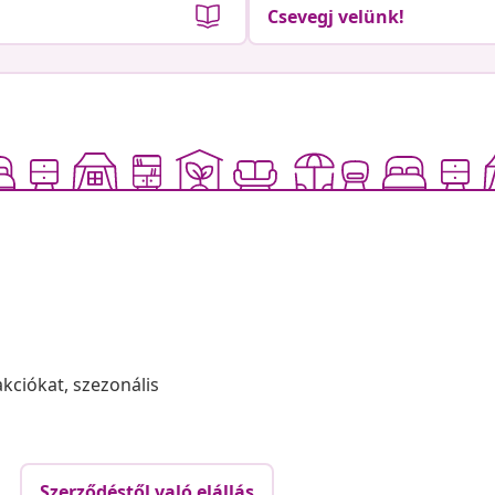
Csevegj velünk!
akciókat, szezonális
Szerződéstől való elállás