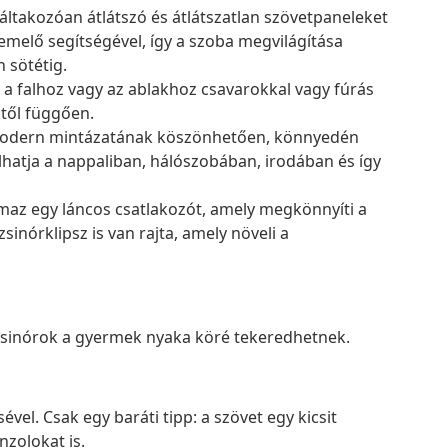
áltakozóan átlátszó és átlátszatlan szövetpaneleket
emelő segítségével, így a szoba megvilágítása
 sötétig.
 a falhoz vagy az ablakhoz csavarokkal vagy fúrás
itől függően.
s modern mintázatának köszönhetően, könnyedén
hatja a nappaliban, hálószobában, irodában és így
maz egy láncos csatlakozót, amely megkönnyíti a
sinórklipsz is van rajta, amely növeli a
 zsinórok a gyermek nyaka köré tekeredhetnek.
vel. Csak egy baráti tipp: a szövet egy kicsit
nzolokat is.