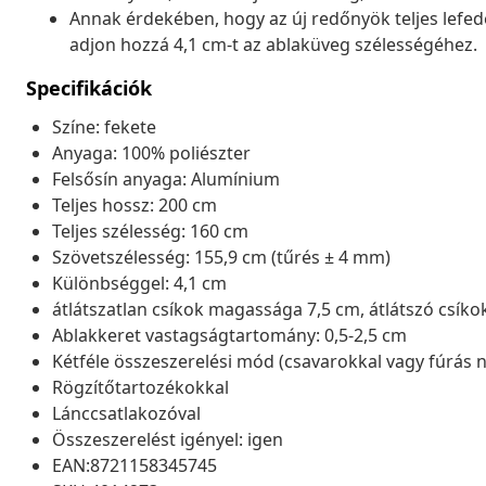
Annak érdekében, hogy az új redőnyök teljes lefed
adjon hozzá 4,1 cm-t az ablaküveg szélességéhez.
Specifikációk
Színe: fekete
Anyaga: 100% poliészter
Felsősín anyaga: Alumínium
Teljes hossz: 200 cm
Teljes szélesség: 160 cm
Szövetszélesség: 155,9 cm (tűrés ± 4 mm)
Különbséggel: 4,1 cm
átlátszatlan csíkok magassága 7,5 cm, átlátszó csíko
Ablakkeret vastagságtartomány: 0,5-2,5 cm
Kétféle összeszerelési mód (csavarokkal vagy fúrás n
Rögzítőtartozékokkal
Lánccsatlakozóval
Összeszerelést igényel: igen
EAN:8721158345745