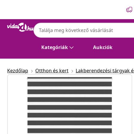
Előző
Következő
Kategóriák
Aukciók
Kezdőlap
Otthon és kert
Lakberendezési tárgyak és