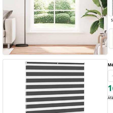
S
Mé
1
Áfá