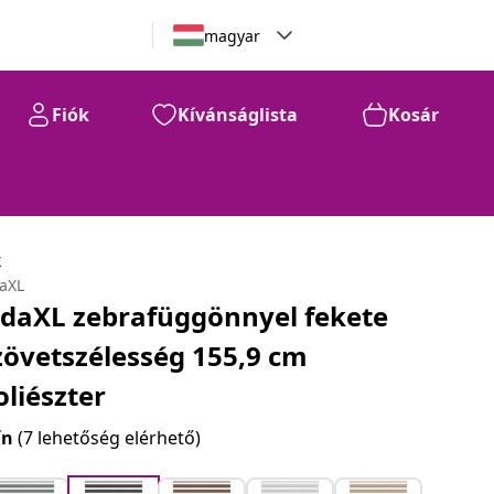
magyar
Fiók
Kívánságlista
Kosár
k
daXL
idaXL zebrafüggönnyel fekete
zövetszélesség 155,9 cm
oliészter
ín
(7 lehetőség elérhető)