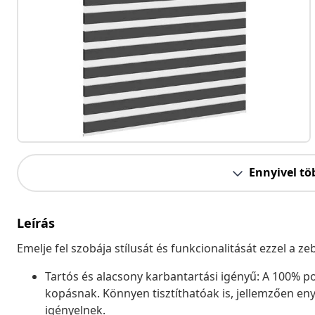
Ennyivel tö
Leírás
Emelje fel szobája stílusát és funkcionalitását ezzel a 
Tartós és alacsony karbantartási igényű: A 100% pol
kopásnak. Könnyen tisztíthatóak is, jellemzően eny
igényelnek.