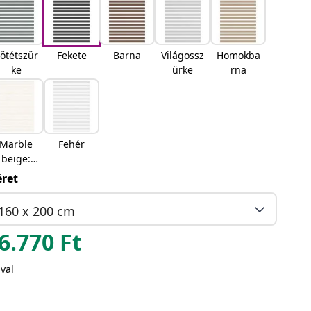
ötétszür
Fekete
Barna
Világossz
Homokba
ke
ürke
rna
Marble
Fehér
beige:
Márvány
ret
bézs
160 x 200 cm
6.770
Ft
val