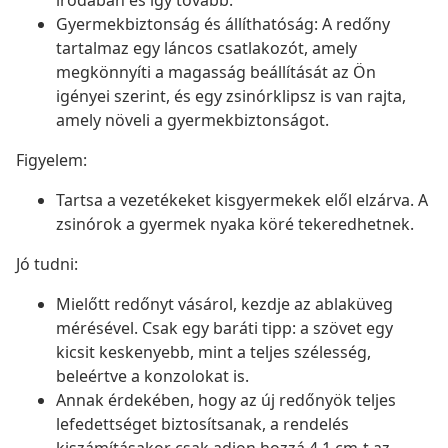
irodában és így tovább.
Gyermekbiztonság és állíthatóság: A redőny
tartalmaz egy láncos csatlakozót, amely
megkönnyíti a magasság beállítását az Ön
igényei szerint, és egy zsinórklipsz is van rajta,
amely növeli a gyermekbiztonságot.
Figyelem:
Tartsa a vezetékeket kisgyermekek elől elzárva. A
zsinórok a gyermek nyaka köré tekeredhetnek.
Jó tudni:
Mielőtt redőnyt vásárol, kezdje az ablaküveg
mérésével. Csak egy baráti tipp: a szövet egy
kicsit keskenyebb, mint a teljes szélesség,
beleértve a konzolokat is.
Annak érdekében, hogy az új redőnyök teljes
lefedettséget biztosítsanak, a rendelés