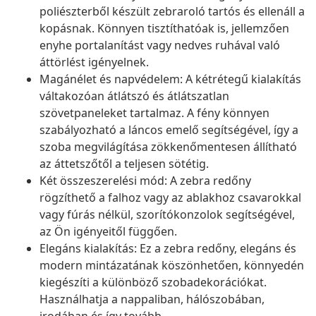
poliészterből készült zebraroló tartós és ellenáll a
kopásnak. Könnyen tisztíthatóak is, jellemzően
enyhe portalanítást vagy nedves ruhával való
áttörlést igényelnek.
Magánélet és napvédelem: A kétrétegű kialakítás
váltakozóan átlátszó és átlátszatlan
szövetpaneleket tartalmaz. A fény könnyen
szabályozható a láncos emelő segítségével, így a
szoba megvilágítása zökkenőmentesen állítható
az áttetszőtől a teljesen sötétig.
Két összeszerelési mód: A zebra redőny
rögzíthető a falhoz vagy az ablakhoz csavarokkal
vagy fúrás nélkül, szorítókonzolok segítségével,
az Ön igényeitől függően.
Elegáns kialakítás: Ez a zebra redőny, elegáns és
modern mintázatának köszönhetően, könnyedén
kiegészíti a különböző szobadekorációkat.
Használhatja a nappaliban, hálószobában,