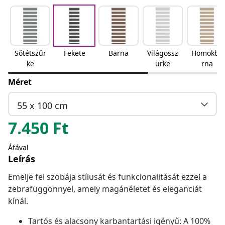
Sötétszür
Fekete
Barna
Világossz
Homokba
ke
ürke
rna
Méret
55 x 100 cm
7.450
Ft
Áfával
Leírás
Emelje fel szobája stílusát és funkcionalitását ezzel a
zebrafüggönnyel, amely magánéletet és eleganciát
kínál.
Tartós és alacsony karbantartási igényű: A 100%