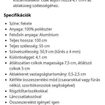
kiszámításakor csak adjon hozzá 4,1 cm-t az
ablaküveg szélességéhez.
Specifikációk
Színe: fekete
Anyaga: 100% poliészter
Felsősín anyaga: Alumínium
Teljes hossza: 100 cm
Teljes szélesség: 55 cm
Szövetszélesség: 50,9 cm (tűrés ± 4 mm)
Különbséggel: 4,1 cm
átlátszatlan csíkok magassága 7,5 cm, átlátszó
csíkok 5 cm
Ablakkeret vastagságtartomány: 0,5-2,5 cm
Kétféle összeszerelési mód (csavarokkal vagy fúrás
nélkül, szorítókonzolok segítségével)
Rögzítőtartozékokkal
Lánccsatlakozóval
Összeszerelést igényel: igen