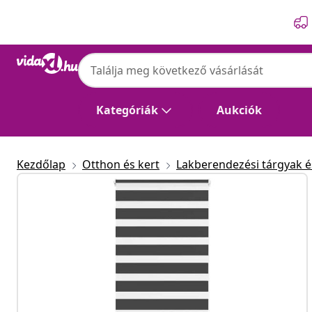
Előző
Következő
Kategóriák
Aukciók
Kezdőlap
Otthon és kert
Lakberendezési tárgyak és