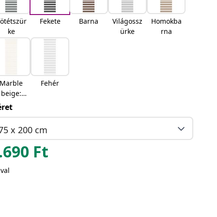
ötétszür
Fekete
Barna
Világossz
Homokba
ke
ürke
rna
Marble
Fehér
beige:
Márvány
ret
bézs
75 x 200 cm
.690
Ft
val