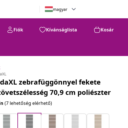
magyar
Fiók
Kívánságlista
Kosár
k
daXL
idaXL zebrafüggönnyel fekete
zövetszélesség 70,9 cm poliészter
ín
(7 lehetőség elérhető)