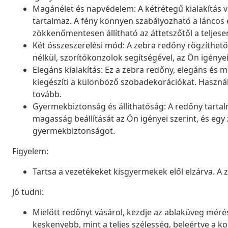
Magánélet és napvédelem: A kétrétegű kialakítás v
tartalmaz. A fény könnyen szabályozható a láncos 
zökkenőmentesen állítható az áttetszőtől a teljesen
Két összeszerelési mód: A zebra redőny rögzíthető
nélkül, szorítókonzolok segítségével, az Ön igénye
Elegáns kialakítás: Ez a zebra redőny, elegáns é
kiegészíti a különböző szobadekorációkat. Használ
tovább.
Gyermekbiztonság és állíthatóság: A redőny tartal
magasság beállítását az Ön igényei szerint, és egy z
gyermekbiztonságot.
Figyelem:
Tartsa a vezetékeket kisgyermekek elől elzárva. A
Jó tudni:
Mielőtt redőnyt vásárol, kezdje az ablaküveg mérésé
keskenyebb, mint a teljes szélesség, beleértve a ko