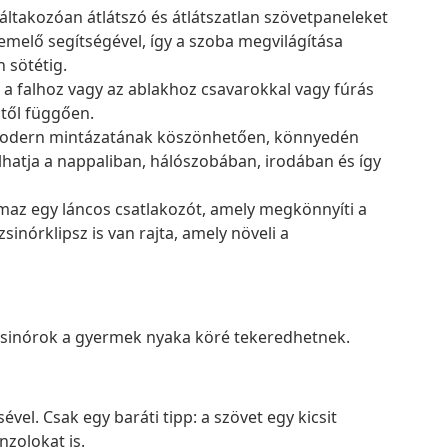
áltakozóan átlátszó és átlátszatlan szövetpaneleket
emelő segítségével, így a szoba megvilágítása
 sötétig.
 a falhoz vagy az ablakhoz csavarokkal vagy fúrás
itől függően.
s modern mintázatának köszönhetően, könnyedén
hatja a nappaliban, hálószobában, irodában és így
maz egy láncos csatlakozót, amely megkönnyíti a
sinórklipsz is van rajta, amely növeli a
 zsinórok a gyermek nyaka köré tekeredhetnek.
vel. Csak egy baráti tipp: a szövet egy kicsit
nzolokat is.