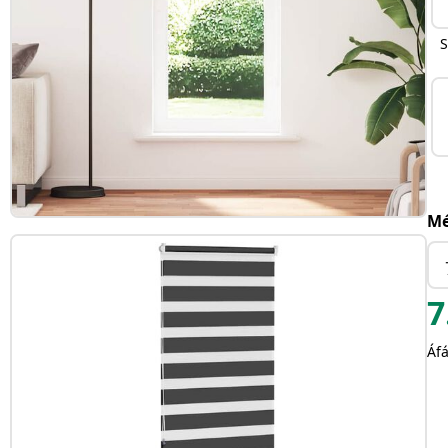
S
Mé
7
Áfá