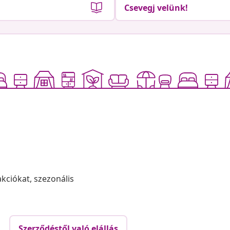
Csevegj velünk!
akciókat, szezonális
Szerződéstől való elállás