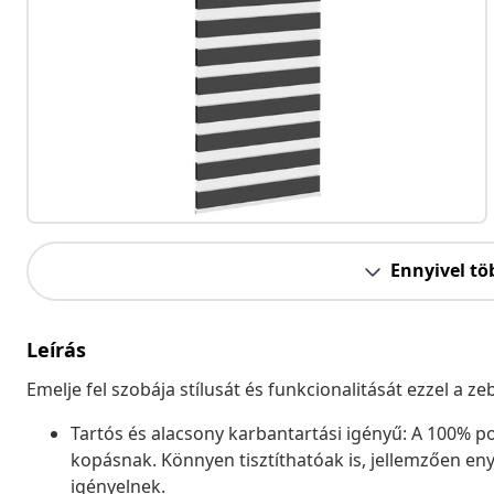
Ennyivel tö
Leírás
Emelje fel szobája stílusát és funkcionalitását ezzel a 
Tartós és alacsony karbantartási igényű: A 100% pol
kopásnak. Könnyen tisztíthatóak is, jellemzően eny
igényelnek.