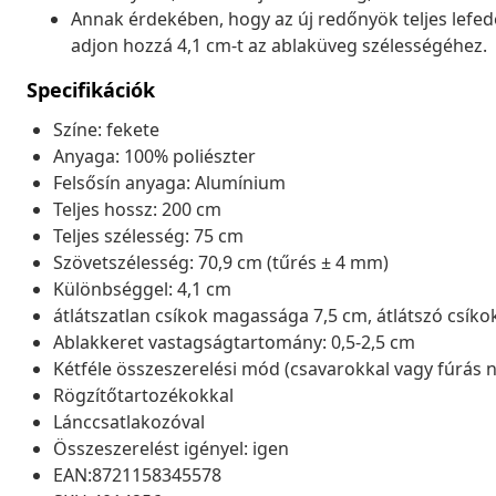
Annak érdekében, hogy az új redőnyök teljes lefed
adjon hozzá 4,1 cm-t az ablaküveg szélességéhez.
Specifikációk
Színe: fekete
Anyaga: 100% poliészter
Felsősín anyaga: Alumínium
Teljes hossz: 200 cm
Teljes szélesség: 75 cm
Szövetszélesség: 70,9 cm (tűrés ± 4 mm)
Különbséggel: 4,1 cm
átlátszatlan csíkok magassága 7,5 cm, átlátszó csíko
Ablakkeret vastagságtartomány: 0,5-2,5 cm
Kétféle összeszerelési mód (csavarokkal vagy fúrás n
Rögzítőtartozékokkal
Lánccsatlakozóval
Összeszerelést igényel: igen
EAN:8721158345578