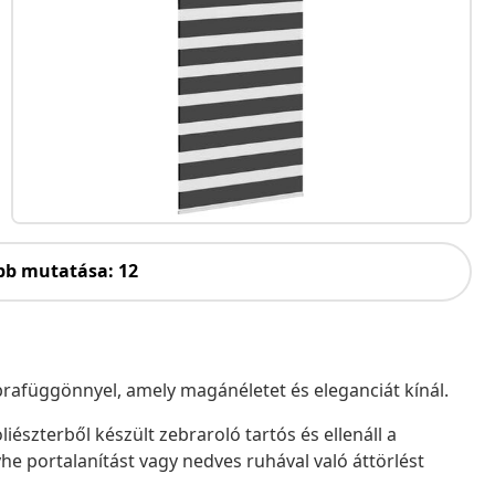
bb mutatása: 12
zebrafüggönnyel, amely magánéletet és eleganciát kínál.
iészterből készült zebraroló tartós és ellenáll a
he portalanítást vagy nedves ruhával való áttörlést