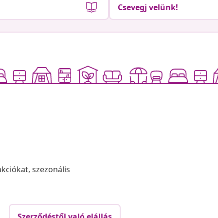
Csevegj velünk!
akciókat, szezonális
Szerződéstől való elállás