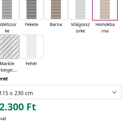
ötétszür
Fekete
Barna
Világossz
Homokba
ke
ürke
rna
Marble
Fehér
beige:
Márvány
ret
bézs
115 x 230 cm
2.300
Ft
val