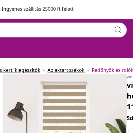
Ingyenes szállítás 25000 ft felett
 kerti kiegészítők
Ablaktartozékok
Redőnyök és roló
vi
v
h
1
Sz