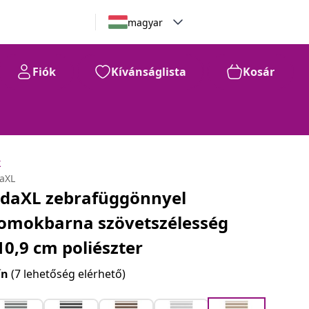
magyar
Fiók
Kívánságlista
Kosár
k
daXL
idaXL zebrafüggönnyel
omokbarna szövetszélesség
10,9 cm poliészter
ín
(7 lehetőség elérhető)