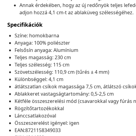
Annak érdekében, hogy az új redőnyök teljes lefed
adjon hozzá 4,1 cm-t az ablaküveg szélességéhez.
Specifikációk
Színe: homokbarna
Anyaga: 100% poliészter
Felsősín anyaga: Alumínium
Teljes magasság: 230 cm
Teljes szélesség: 115 cm
Szövetszélesség: 110,9 cm (tűrés ± 4 mm)
Különbséggel: 4,1 cm
átlátszatlan csíkok magassága 7,5 cm, átlátszó csíko
Ablakkeret vastagságtartomány: 0,5-2,5 cm
Kétféle összeszerelési mód (csavarokkal vagy fúrás n
Rögzítőtartozékokkal
Lánccsatlakozóval
Összeszerelést igényel: igen
EAN:8721158349033