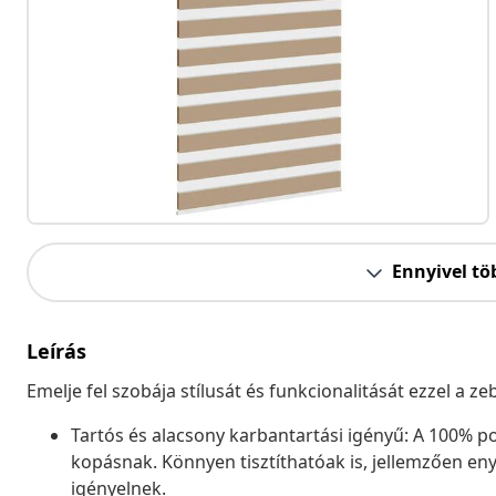
Ennyivel tö
Leírás
Emelje fel szobája stílusát és funkcionalitását ezzel a 
Tartós és alacsony karbantartási igényű: A 100% pol
kopásnak. Könnyen tisztíthatóak is, jellemzően eny
igényelnek.