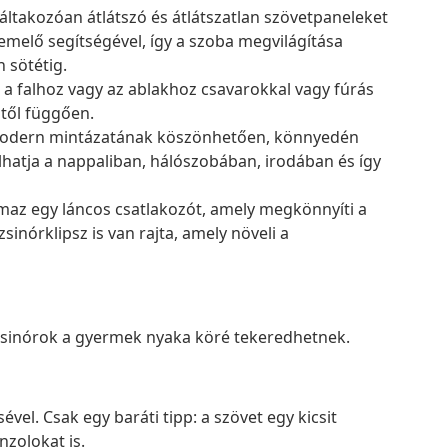
áltakozóan átlátszó és átlátszatlan szövetpaneleket
emelő segítségével, így a szoba megvilágítása
 sötétig.
 a falhoz vagy az ablakhoz csavarokkal vagy fúrás
itől függően.
s modern mintázatának köszönhetően, könnyedén
hatja a nappaliban, hálószobában, irodában és így
maz egy láncos csatlakozót, amely megkönnyíti a
sinórklipsz is van rajta, amely növeli a
 zsinórok a gyermek nyaka köré tekeredhetnek.
vel. Csak egy baráti tipp: a szövet egy kicsit
nzolokat is.