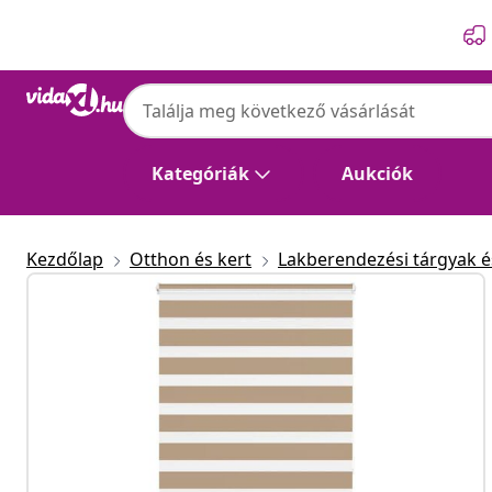
Előző
Következő
Kategóriák
Aukciók
Kezdőlap
Otthon és kert
Lakberendezési tárgyak és