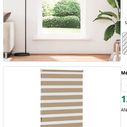
S
Mé
1
Áfá