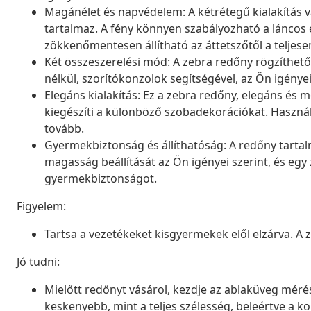
Magánélet és napvédelem: A kétrétegű kialakítás v
tartalmaz. A fény könnyen szabályozható a láncos 
zökkenőmentesen állítható az áttetszőtől a teljesen
Két összeszerelési mód: A zebra redőny rögzíthető
nélkül, szorítókonzolok segítségével, az Ön igénye
Elegáns kialakítás: Ez a zebra redőny, elegáns é
kiegészíti a különböző szobadekorációkat. Használ
tovább.
Gyermekbiztonság és állíthatóság: A redőny tartal
magasság beállítását az Ön igényei szerint, és egy z
gyermekbiztonságot.
Figyelem:
Tartsa a vezetékeket kisgyermekek elől elzárva. A
Jó tudni:
Mielőtt redőnyt vásárol, kezdje az ablaküveg mérésé
keskenyebb, mint a teljes szélesség, beleértve a ko