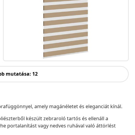
bb mutatása: 12
zebrafüggönnyel, amely magánéletet és eleganciát kínál.
iészterből készült zebraroló tartós és ellenáll a
he portalanítást vagy nedves ruhával való áttörlést