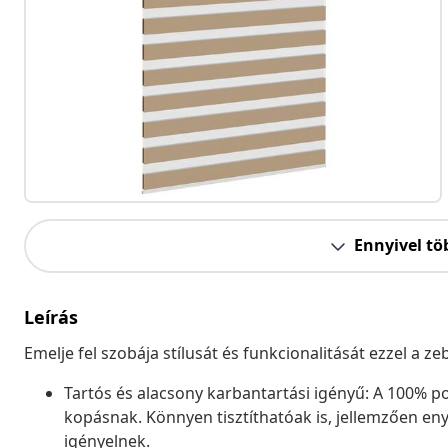
Ennyivel tö
Leírás
Emelje fel szobája stílusát és funkcionalitását ezzel a 
Tartós és alacsony karbantartási igényű: A 100% pol
kopásnak. Könnyen tisztíthatóak is, jellemzően eny
igényelnek.