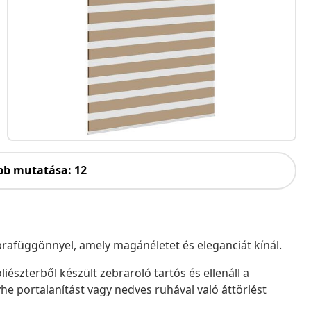
bb mutatása: 12
zebrafüggönnyel, amely magánéletet és eleganciát kínál.
iészterből készült zebraroló tartós és ellenáll a
he portalanítást vagy nedves ruhával való áttörlést