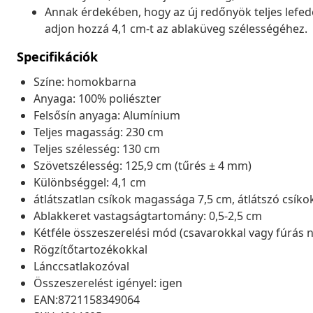
Annak érdekében, hogy az új redőnyök teljes lefed
adjon hozzá 4,1 cm-t az ablaküveg szélességéhez.
Specifikációk
Színe: homokbarna
Anyaga: 100% poliészter
Felsősín anyaga: Alumínium
Teljes magasság: 230 cm
Teljes szélesség: 130 cm
Szövetszélesség: 125,9 cm (tűrés ± 4 mm)
Különbséggel: 4,1 cm
átlátszatlan csíkok magassága 7,5 cm, átlátszó csíko
Ablakkeret vastagságtartomány: 0,5-2,5 cm
Kétféle összeszerelési mód (csavarokkal vagy fúrás n
Rögzítőtartozékokkal
Lánccsatlakozóval
Összeszerelést igényel: igen
EAN:8721158349064