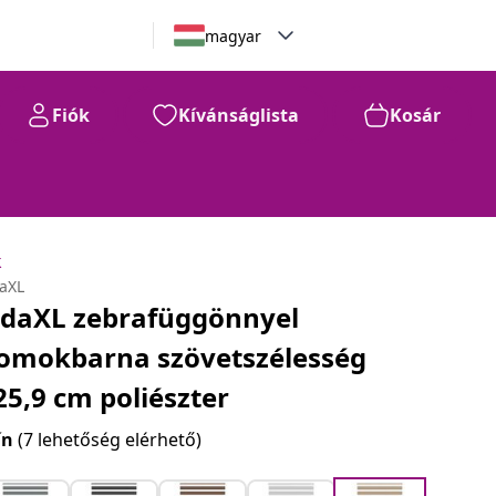
magyar
Fiók
Kívánságlista
Kosár
k
daXL
idaXL zebrafüggönnyel
omokbarna szövetszélesség
25,9 cm poliészter
ín
(7 lehetőség elérhető)