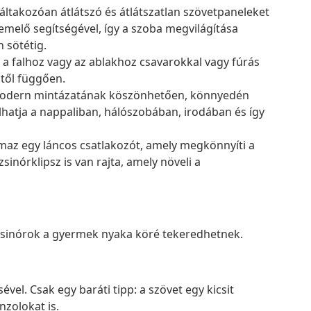
áltakozóan átlátszó és átlátszatlan szövetpaneleket
emelő segítségével, így a szoba megvilágítása
 sötétig.
 a falhoz vagy az ablakhoz csavarokkal vagy fúrás
itől függően.
s modern mintázatának köszönhetően, könnyedén
hatja a nappaliban, hálószobában, irodában és így
maz egy láncos csatlakozót, amely megkönnyíti a
sinórklipsz is van rajta, amely növeli a
 zsinórok a gyermek nyaka köré tekeredhetnek.
vel. Csak egy baráti tipp: a szövet egy kicsit
nzolokat is.