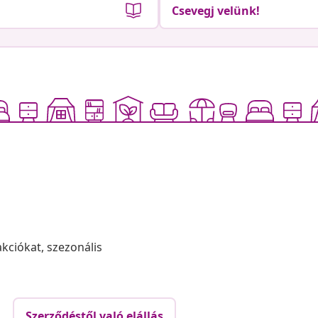
Csevegj velünk!
akciókat, szezonális
Szerződéstől való elállás