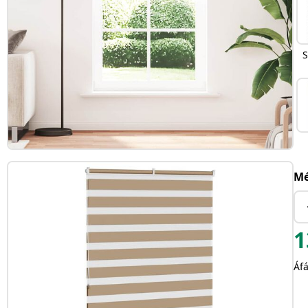
S
Mé
1
Áfá