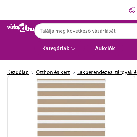
Előző
Következő
Kategóriák
Aukciók
Kezdőlap
Otthon és kert
Lakberendezési tárgyak és