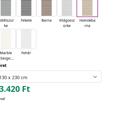
ötétszür
Fekete
Barna
Világossz
Homokba
ke
ürke
rna
Marble
Fehér
beige:
Márvány
ret
bézs
130 x 230 cm
3.420
Ft
val