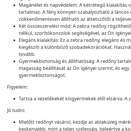
Magánélet és napvédelem: A kétrétegű kialakítás v
tartalmaz. A fény könnyen szabályozható a láncos 
zökkenőmentesen állítható az áttetszőtől a teljesen
Két összeszerelési mód: A zebra redőny rögzíthető
nélkül, szorítókonzolok segítségével, az Ön igénye
Elegáns kialakítás: Ez a zebra redőny, elegáns é
kiegészíti a különböző szobadekorációkat. Használ
tovább.
Gyermekbiztonság és állíthatóság: A redőny tartal
magasság beállítását az Ön igényei szerint, és egy z
gyermekbiztonságot.
Figyelem:
Tartsa a vezetékeket kisgyermekek elől elzárva. A
Jó tudni:
Mielőtt redőnyt vásárol, kezdje az ablaküveg mérésé
keskenyebb, mint a teljes szélesség, beleértve a ko