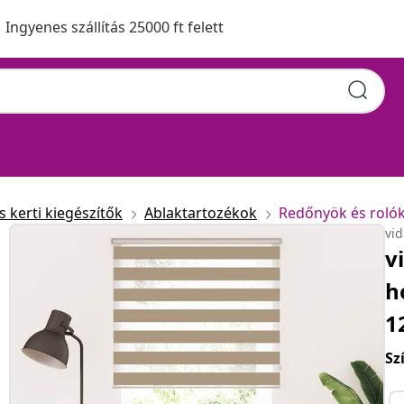
Ingyenes szállítás 25000 ft felett
 kerti kiegészítők
Ablaktartozékok
Redőnyök és roló
vi
v
h
1
Sz