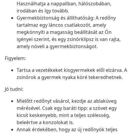
Használhatja a nappaliban, hálószobában,
irodában és így tovább.
Gyermekbiztonság és állíthatóság: A redőny
tartalmaz egy láncos csatlakozót, amely
megkönnyíti a magasság beállítását az Ön
igényei szerint, és egy zsinórklipsz is van rajta,
amely növeli a gyermekbiztonságot.
Figyelem:
Tartsa a vezetékeket kisgyermekek elől elzárva. A
zsinórok a gyermek nyaka köré tekeredhetnek.
Jó tudni:
Mielőtt redőnyt vásárol, kezdje az ablaküveg
mérésével. Csak egy baráti tipp: a szövet egy
kicsit keskenyebb, mint a teljes szélesség,
beleértve a konzolokat is.
Annak érdekében, hogy az új redőnyök teljes