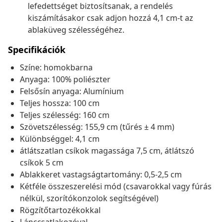
lefedettséget biztosítsanak, a rendelés
kiszámításakor csak adjon hozzá 4,1 cm-t az
ablaküveg szélességéhez.
Specifikációk
Színe: homokbarna
Anyaga: 100% poliészter
Felsősín anyaga: Alumínium
Teljes hossza: 100 cm
Teljes szélesség: 160 cm
Szövetszélesség: 155,9 cm (tűrés ± 4 mm)
Különbséggel: 4,1 cm
átlátszatlan csíkok magassága 7,5 cm, átlátszó
csíkok 5 cm
Ablakkeret vastagságtartomány: 0,5-2,5 cm
Kétféle összeszerelési mód (csavarokkal vagy fúrás
nélkül, szorítókonzolok segítségével)
Rögzítőtartozékokkal