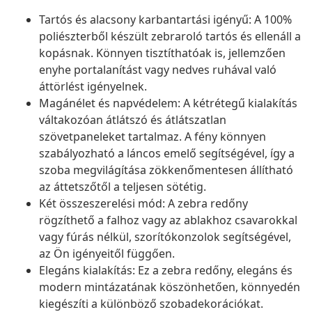
Tartós és alacsony karbantartási igényű: A 100%
poliészterből készült zebraroló tartós és ellenáll a
kopásnak. Könnyen tisztíthatóak is, jellemzően
enyhe portalanítást vagy nedves ruhával való
áttörlést igényelnek.
Magánélet és napvédelem: A kétrétegű kialakítás
váltakozóan átlátszó és átlátszatlan
szövetpaneleket tartalmaz. A fény könnyen
szabályozható a láncos emelő segítségével, így a
szoba megvilágítása zökkenőmentesen állítható
az áttetszőtől a teljesen sötétig.
Két összeszerelési mód: A zebra redőny
rögzíthető a falhoz vagy az ablakhoz csavarokkal
vagy fúrás nélkül, szorítókonzolok segítségével,
az Ön igényeitől függően.
Elegáns kialakítás: Ez a zebra redőny, elegáns és
modern mintázatának köszönhetően, könnyedén
kiegészíti a különböző szobadekorációkat.