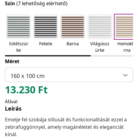
Szín
(7 lehetőség elérhető)
Sötétszür
Fekete
Barna
Világossz
Homokba
ke
ürke
rna
Méret
160 x 100 cm
13.230
Ft
Áfával
Leírás
Emelje fel szobája stílusát és funkcionalitását ezzel a
zebrafüggönnyel, amely magánéletet és eleganciát
kínál.