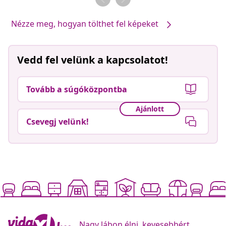
Nézze meg, hogyan tölthet fel képeket
Vedd fel velünk a kapcsolatot!
Tovább a súgóközpontba
Ajánlott
Csevegj velünk!
Nagy lábon élni, kevesebbért