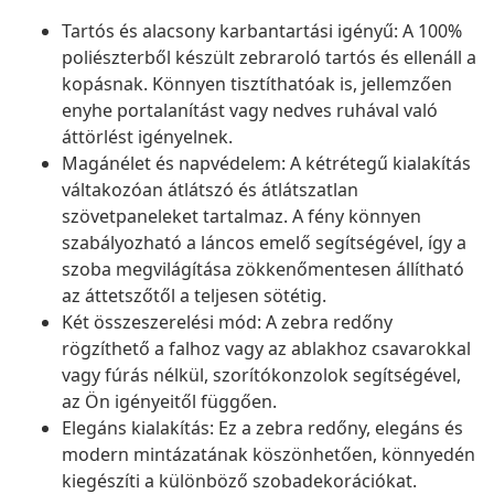
Tartós és alacsony karbantartási igényű: A 100%
poliészterből készült zebraroló tartós és ellenáll a
kopásnak. Könnyen tisztíthatóak is, jellemzően
enyhe portalanítást vagy nedves ruhával való
áttörlést igényelnek.
Magánélet és napvédelem: A kétrétegű kialakítás
váltakozóan átlátszó és átlátszatlan
szövetpaneleket tartalmaz. A fény könnyen
szabályozható a láncos emelő segítségével, így a
szoba megvilágítása zökkenőmentesen állítható
az áttetszőtől a teljesen sötétig.
Két összeszerelési mód: A zebra redőny
rögzíthető a falhoz vagy az ablakhoz csavarokkal
vagy fúrás nélkül, szorítókonzolok segítségével,
az Ön igényeitől függően.
Elegáns kialakítás: Ez a zebra redőny, elegáns és
modern mintázatának köszönhetően, könnyedén
kiegészíti a különböző szobadekorációkat.