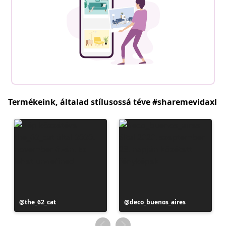
Termékeink, általad stílusossá téve #sharemevidaxl
Bejegyzés
the_62_cat
Bejegyzés
deco_buenos_aires
közzétevője
közzétevője