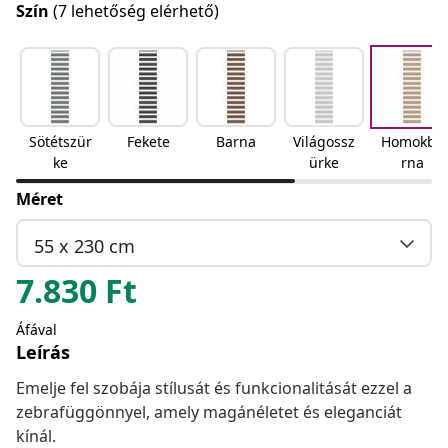
Szín
(7 lehetőség elérhető)
Sötétszür
Fekete
Barna
Világossz
Homokba
ke
ürke
rna
Méret
55 x 230 cm
7.830
Ft
Áfával
Leírás
Emelje fel szobája stílusát és funkcionalitását ezzel a
zebrafüggönnyel, amely magánéletet és eleganciát
kínál.