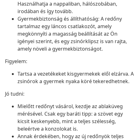
Használhatja a nappaliban, hálószobában,
irodában és így tovább.
Gyermekbiztonság és állíthatóság: A redőny
tartalmaz egy láncos csatlakozót, amely
megkönnyíti a magasság beállítását az Ön
igényei szerint, és egy zsinórklipsz is van rajta,
amely növeli a gyermekbiztonságot.
Figyelem:
Tartsa a vezetékeket kisgyermekek elől elzárva. A
zsinórok a gyermek nyaka köré tekeredhetnek.
Jó tudni:
Mielőtt redőnyt vásárol, kezdje az ablaküveg
mérésével. Csak egy baráti tipp: a szövet egy
kicsit keskenyebb, mint a teljes szélesség,
beleértve a konzolokat is.
Annak érdekében, hogy az új redőnyök teljes