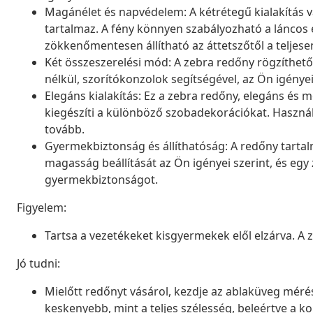
Magánélet és napvédelem: A kétrétegű kialakítás v
tartalmaz. A fény könnyen szabályozható a láncos 
zökkenőmentesen állítható az áttetszőtől a teljesen
Két összeszerelési mód: A zebra redőny rögzíthető
nélkül, szorítókonzolok segítségével, az Ön igénye
Elegáns kialakítás: Ez a zebra redőny, elegáns é
kiegészíti a különböző szobadekorációkat. Használ
tovább.
Gyermekbiztonság és állíthatóság: A redőny tartal
magasság beállítását az Ön igényei szerint, és egy z
gyermekbiztonságot.
Figyelem:
Tartsa a vezetékeket kisgyermekek elől elzárva. A
Jó tudni:
Mielőtt redőnyt vásárol, kezdje az ablaküveg mérésé
keskenyebb, mint a teljes szélesség, beleértve a ko