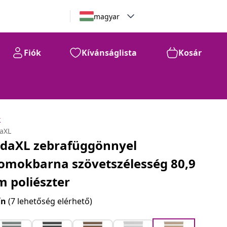
magyar
Fiók
Kívánságlista
Kosár
k
daXL
idaXL zebrafüggönnyel
omokbarna szövetszélesség 80,9
m poliészter
ín
(7 lehetőség elérhető)