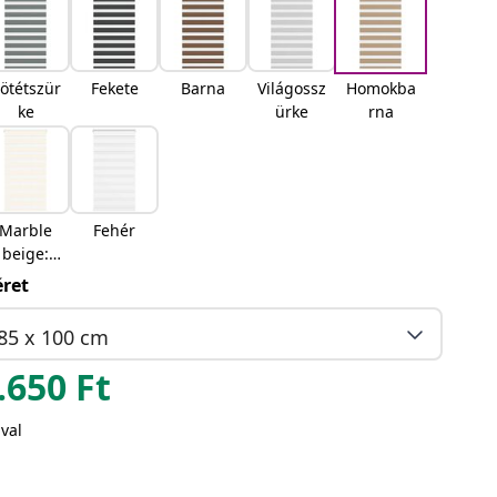
ötétszür
Fekete
Barna
Világossz
Homokba
ke
ürke
rna
Marble
Fehér
beige:
Márvány
ret
bézs
85 x 100 cm
.650
Ft
val