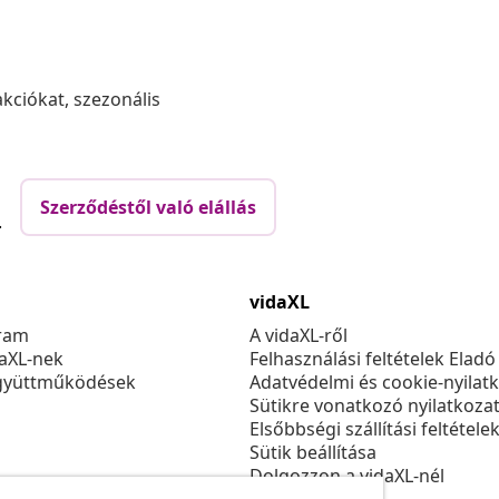
akciókat, szezonális
Szerződéstől való elállás
.
vidaXL
ram
A vidaXL-ről
daXL-nek
Felhasználási feltételek Eladó
gyüttműködések
Adatvédelmi és cookie-nyilat
Sütikre vonatkozó nyilatkoza
Elsőbbségi szállítási feltétele
Sütik beállítása
Dolgozzon a vidaXL-nél