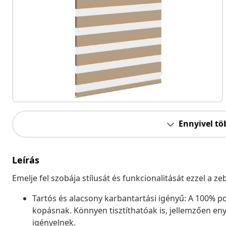
Ennyivel tö
Leírás
Emelje fel szobája stílusát és funkcionalitását ezzel a 
Tartós és alacsony karbantartási igényű: A 100% pol
kopásnak. Könnyen tisztíthatóak is, jellemzően eny
igényelnek.