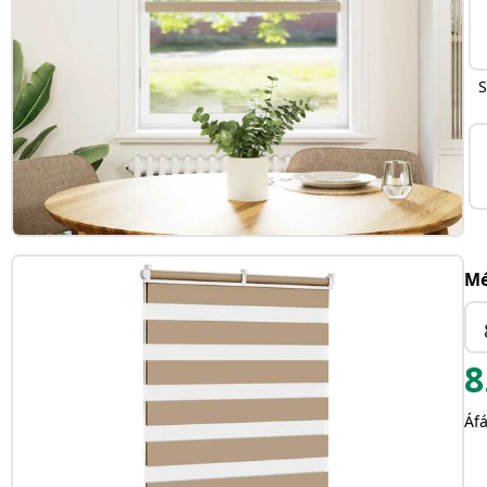
S
Mé
8
Áfá