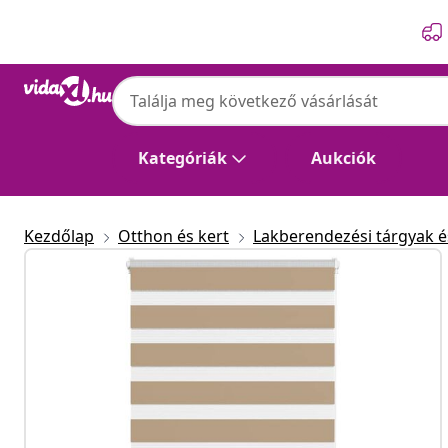
Előző
Következő
Kategóriák
Aukciók
Kezdőlap
Otthon és kert
Lakberendezési tárgyak és