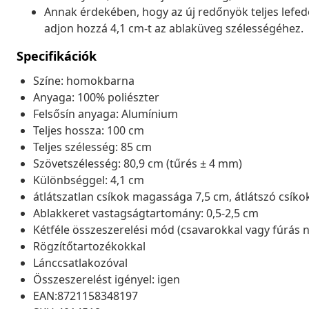
Annak érdekében, hogy az új redőnyök teljes lefed
adjon hozzá 4,1 cm-t az ablaküveg szélességéhez.
Specifikációk
Színe: homokbarna
Anyaga: 100% poliészter
Felsősín anyaga: Alumínium
Teljes hossza: 100 cm
Teljes szélesség: 85 cm
Szövetszélesség: 80,9 cm (tűrés ± 4 mm)
Különbséggel: 4,1 cm
átlátszatlan csíkok magassága 7,5 cm, átlátszó csíko
Ablakkeret vastagságtartomány: 0,5-2,5 cm
Kétféle összeszerelési mód (csavarokkal vagy fúrás n
Rögzítőtartozékokkal
Lánccsatlakozóval
Összeszerelést igényel: igen
EAN:8721158348197