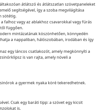
áltakozóan átlátszó és átlátszatlan szövetpaneleket
emelő segítségével, így a szoba megvilágítása
 sötétig.
 a falhoz vagy az ablakhoz csavarokkal vagy fúrás
itől függően.
s modern mintázatának köszönhetően, könnyedén
hatja a nappaliban, hálószobában, irodában és így
maz egy láncos csatlakozót, amely megkönnyíti a
sinórklipsz is van rajta, amely növeli a
 zsinórok a gyermek nyaka köré tekeredhetnek.
vel. Csak egy baráti tipp: a szövet egy kicsit
nzolokat is.