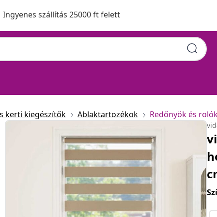
Ingyenes szállítás 25000 ft felett
 kerti kiegészítők
Ablaktartozékok
Redőnyök és roló
vi
v
h
c
Sz