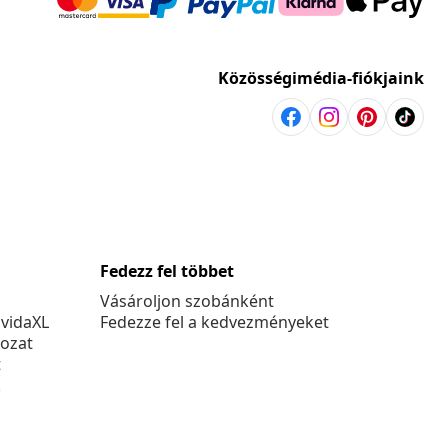
Közösségimédia-fiókjaink
Fedezz fel többet
Vásároljon szobánként
 vidaXL
Fedezze fel a kedvezményeket
kozat
t
k