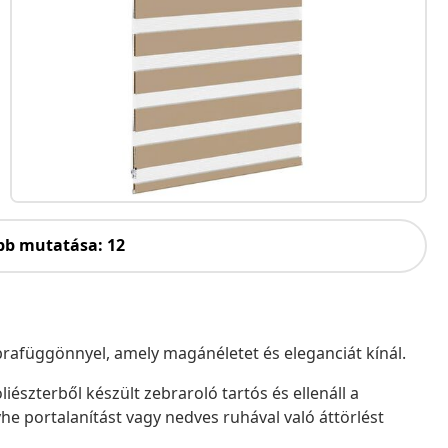
bb mutatása: 12
zebrafüggönnyel, amely magánéletet és eleganciát kínál.
iészterből készült zebraroló tartós és ellenáll a
he portalanítást vagy nedves ruhával való áttörlést