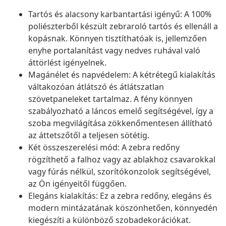
Tartós és alacsony karbantartási igényű: A 100%
poliészterből készült zebraroló tartós és ellenáll a
kopásnak. Könnyen tisztíthatóak is, jellemzően
enyhe portalanítást vagy nedves ruhával való
áttörlést igényelnek.
Magánélet és napvédelem: A kétrétegű kialakítás
váltakozóan átlátszó és átlátszatlan
szövetpaneleket tartalmaz. A fény könnyen
szabályozható a láncos emelő segítségével, így a
szoba megvilágítása zökkenőmentesen állítható
az áttetszőtől a teljesen sötétig.
Két összeszerelési mód: A zebra redőny
rögzíthető a falhoz vagy az ablakhoz csavarokkal
vagy fúrás nélkül, szorítókonzolok segítségével,
az Ön igényeitől függően.
Elegáns kialakítás: Ez a zebra redőny, elegáns és
modern mintázatának köszönhetően, könnyedén
kiegészíti a különböző szobadekorációkat.