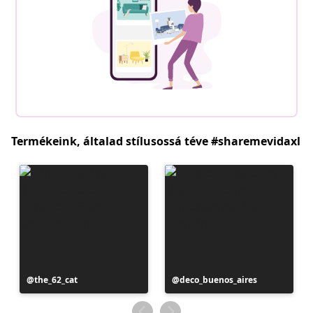
Termékeink, általad stílusossá téve #sharemevidaxl
Bejegyzés
the_62_cat
Bejegyzés
deco_buenos_aires
közzétevője
közzétevője