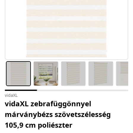
vidaXL
vidaXL zebrafüggönnyel
márványbézs szövetszélesség
105,9 cm poliészter