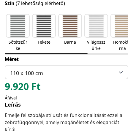
Szín
(7 lehetőség elérhető)
Sötétszür
Fekete
Barna
Világossz
Homokba
ke
ürke
rna
Méret
110 x 100 cm
9.920
Ft
Áfával
Leírás
Emelje fel szobája stílusát és funkcionalitását ezzel a
zebrafüggönnyel, amely magánéletet és eleganciát
kínál.