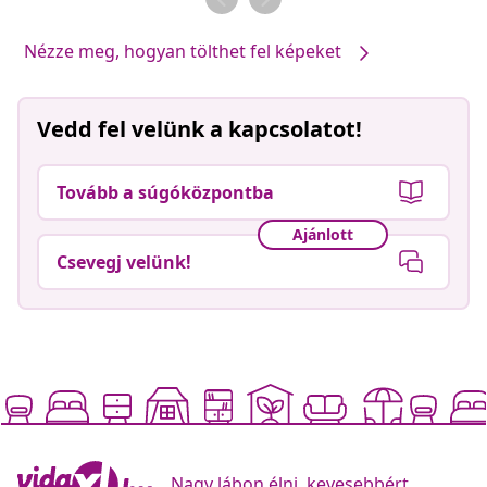
Nézze meg, hogyan tölthet fel képeket
Vedd fel velünk a kapcsolatot!
Tovább a súgóközpontba
Ajánlott
Csevegj velünk!
Nagy lábon élni, kevesebbért