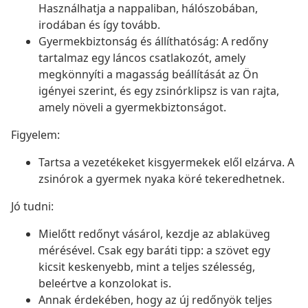
Használhatja a nappaliban, hálószobában,
irodában és így tovább.
Gyermekbiztonság és állíthatóság: A redőny
tartalmaz egy láncos csatlakozót, amely
megkönnyíti a magasság beállítását az Ön
igényei szerint, és egy zsinórklipsz is van rajta,
amely növeli a gyermekbiztonságot.
Figyelem:
Tartsa a vezetékeket kisgyermekek elől elzárva. A
zsinórok a gyermek nyaka köré tekeredhetnek.
Jó tudni:
Mielőtt redőnyt vásárol, kezdje az ablaküveg
mérésével. Csak egy baráti tipp: a szövet egy
kicsit keskenyebb, mint a teljes szélesség,
beleértve a konzolokat is.
Annak érdekében, hogy az új redőnyök teljes