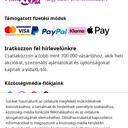
Támogatott fizetési módok
Iratkozzon fel hírlevelünkre
Csatlakozzon a több mint 700 000 vásárlóhoz, akik heti
akciókat, szezonális ajánlatokat és újdonságokat
kapnak a vidaXL-től.
Közösségimédia-fiókjaink
Sütiket használunk az oldalunk megfelelő működésének
biztosításához, a tartalmak és hirdetések személyre szabásához,
Szerződéstől való elállás
közösségi média funkciók felkínálásához és az oldalunk
Küldj be egy rendelés lemondására vonatkozó
látogatottságának elemzéséhez. Oldalhasználattal kapcsolatos
információkat is megosztunk a közösségi média területén
kérelmet.