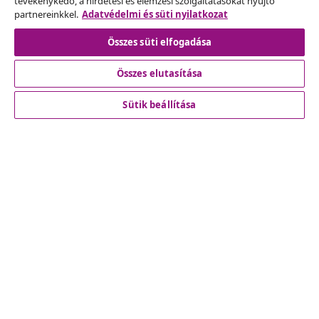
tevékenykedő, a hirdetési és elemzési szolgáltatásokat nyújtó
partnereinkkel.
Adatvédelmi és süti nyilatkozat
Szerződéstől való elállás
Összes süti elfogadása
Összes elutasítása
Ügyfélszolgálat
Sütik beállítása
Üzlet
vidaXL
Fedezz fel többet